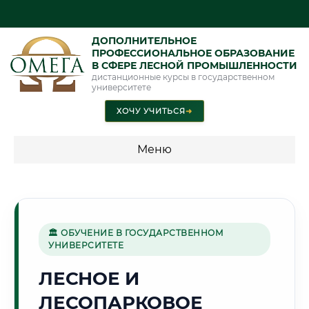
ДОПОЛНИТЕЛЬНОЕ
ПРОФЕССИОНАЛЬНОЕ ОБРАЗОВАНИЕ
В СФЕРЕ ЛЕСНОЙ ПРОМЫШЛЕННОСТИ
дистанционные курсы в государственном
университете
ХОЧУ УЧИТЬСЯ
➜
Меню
💰 ПРОГРАММЫ И СТОИМОСТЬ
Стоимость по программам обучения "Лесная
промышленность"
🏛 ОБУЧЕНИЕ В ГОСУДАРСТВЕННОМ
УНИВЕРСИТЕТЕ
ЛЕСНОЕ И
⛪
ЛЕСОПАРКОВОЕ
Г. ВЛАДИМИР