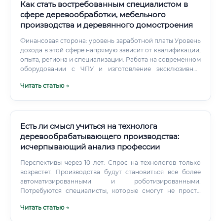
Как стать востребованным специалистом в
сфере деревообработки, мебельного
производства и деревянного домостроения
Финансовая сторона: уровень заработной платы Уровень
дохода в этой сфере напрямую зависит от квалификации,
опыта, региона и специализации. Работа на современном
оборудовании с ЧПУ и изготовление эксклюзивных
изделий оплачивается значительно выше, чем
Читать статью →
выполнение простых операций на поточном
производстве.
Есть ли смысл учиться на технолога
деревообрабатывающего производства:
исчерпывающий анализ профессии
Перспективы через 10 лет: Спрос на технологов только
возрастет. Производства будут становиться все более
автоматизированными и роботизированными.
Потребуются специалисты, которые смогут не просто
знать технологию, но и управлять этими сложными
Читать статью →
комплексами, интегрировать новое оборудование и
работать с цифровыми двойниками производства.