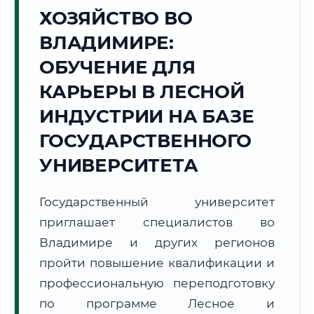
ХОЗЯЙСТВО ВО
Точное местное время:
21:58:50
ВЛАДИМИРЕ:
ОБУЧЕНИЕ ДЛЯ
Четверг, 6 Августа
2026 г.
КАРЬЕРЫ В ЛЕСНОЙ
+27°C
Погода в г. Владимир:
⛅
,
Переменная облачность
ИНДУСТРИИ НА БАЗЕ
🌅 Восход:
04:31
🌇 Закат:
20:17
ГОСУДАРСТВЕННОГО
Световой день:
15 ч. 46 мин.
УНИВЕРСИТЕТА
📍 Региональная справка
г. Владимир
Государственный университет
Субъект:
Владимирская область
приглашает специалистов во
Тел. код:
+7 (4922)
Почтовые индексы:
600000–600999
Владимире и других регионов
Часовой пояс:
МСК (UTC+3)
пройти повышение квалификации и
Формат учебы:
Дистанционно
профессиональную переподготовку
по программе Лесное и
🗺️ Зона обслуживания: г. Владимир