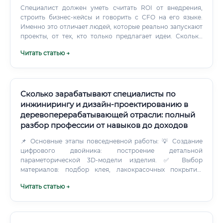
Специалист должен уметь считать ROI от внедрения,
строить бизнес-кейсы и говорить с CFO на его языке.
Именно это отличает людей, которые реально запускают
проекты, от тех, кто только предлагает идеи. Сколько
зарабатывают специалисты по цифровой трансформации
Читать статью →
производства Один из самых практичных вопросов.
Сколько зарабатывают специалисты по
инжинирингу и дизайн-проектированию в
деревоперерабатывающей отрасли: полный
разбор профессии от навыков до доходов
📌 Основные этапы повседневной работы: 💡 Создание
цифрового двойника: построение детальной
параметорической 3D-модели изделия. ✅ Выбор
материалов: подбор клея, лакокрасочных покрытий,
древесных плит (MDF, LDF, CLT, фанера) или массива.
Читать статью →