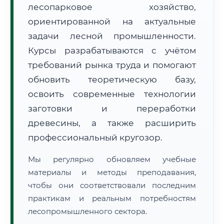
лесопарковое хозяйство,
ориентированной на актуальные
задачи лесной промышленности.
Курсы разрабатываются с учётом
требований рынка труда и помогают
обновить теоретическую базу,
🚚
Расчет логистики оригиналов:
• Маршрут транзита:
~2 633 км
• Экспресс-доставка СДЭК / Почтой:
4–6 рабочих дней
освоить современные технологии
заготовки и переработки
📜 Документы и аккредитация
ФИС ФРДО
древесины, а также расширить
профессиональный кругозор.
Мы регулярно обновляем учебные
🔍
Нажмите на документ для увеличения и просмотра
материалы и методы преподавания,
чтобы они соответствовали последним
практикам и реальным потребностям
лесопромышленного сектора.