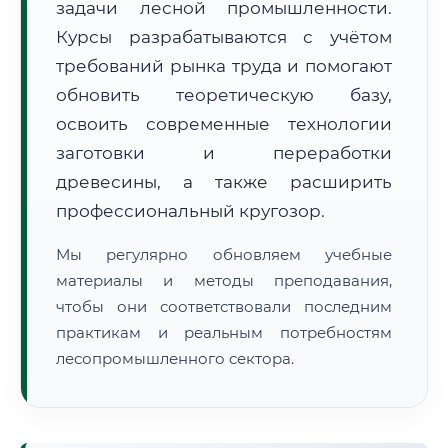
задачи лесной промышленности.
Курсы разрабатываются с учётом
требований рынка труда и помогают
обновить теоретическую базу,
освоить современные технологии
заготовки и переработки
🚚
Расчет логистики оригиналов:
• Маршрут транзита:
~1 714 км
древесины, а также расширить
• Экспресс-доставка СДЭК / Почтой:
2–3 рабочих дня
профессиональный кругозор.
📜 Документы и аккредитация
ФИС ФРДО
Мы регулярно обновляем учебные
материалы и методы преподавания,
чтобы они соответствовали последним
🔍
Нажмите на документ для увеличения и просмотра
практикам и реальным потребностям
лесопромышленного сектора.