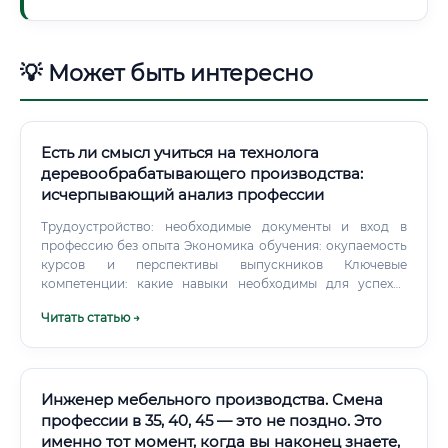
💡 Может быть интересно
Есть ли смысл учиться на технолога
деревообрабатывающего производства:
исчерпывающий анализ профессии
Трудоустройство: необходимые документы и вход в
профессию без опыта Экономика обучения: окупаемость
курсов и перспективы выпускников Ключевые
компетенции: какие навыки необходимы для успеха?
Востребованность и будущее профессии в эпоху
Читать статью →
искусственного интеллекта Сравнительный анализ:
технолог против смежных специальностей Сущность
профессии: кто такой технолог деревообработки и в чем
его ценность?
Инженер мебельного производства. Смена
профессии в 35, 40, 45 — это не поздно. Это
именно тот момент, когда вы наконец знаете,