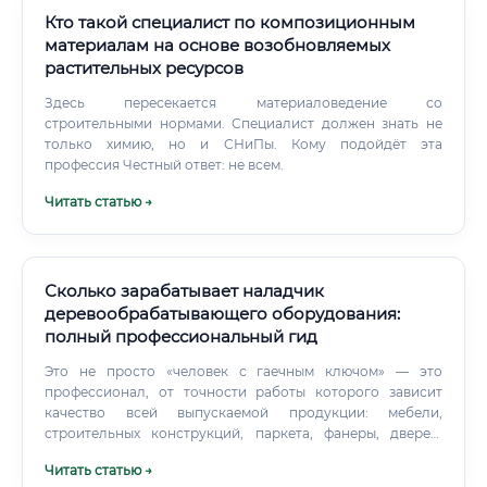
Кто такой специалист по композиционным
материалам на основе возобновляемых
растительных ресурсов
Здесь пересекается материаловедение со
строительными нормами. Специалист должен знать не
только химию, но и СНиПы. Кому подойдёт эта
профессия Честный ответ: не всем.
Читать статью →
Сколько зарабатывает наладчик
деревообрабатывающего оборудования:
полный профессиональный гид
Это не просто «человек с гаечным ключом» — это
профессионал, от точности работы которого зависит
качество всей выпускаемой продукции: мебели,
строительных конструкций, паркета, фанеры, дверей,
окон и многого другого. ✅ Профессия находится на
Читать статью →
пересечении механики, электротехники, автоматики и