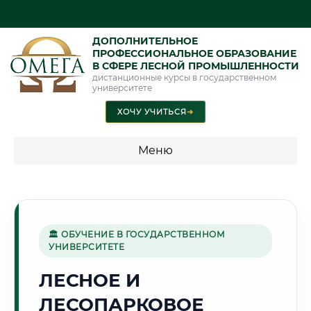
ДОПОЛНИТЕЛЬНОЕ
ПРОФЕССИОНАЛЬНОЕ ОБРАЗОВАНИЕ
В СФЕРЕ ЛЕСНОЙ ПРОМЫШЛЕННОСТИ
дистанционные курсы в государственном
университете
ХОЧУ УЧИТЬСЯ
➜
Меню
💰 ПРОГРАММЫ И СТОИМОСТЬ
Стоимость по программам обучения "Лесная
промышленность"
🏛 ОБУЧЕНИЕ В ГОСУДАРСТВЕННОМ
УНИВЕРСИТЕТЕ
ЛЕСНОЕ И
🌿
ЛЕСОПАРКОВОЕ
Г. УФА