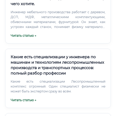
чего хотите.
Инженер мебельного производства работает с деревом,
ДСП, МДФ, металлическими комплектующими,
обивочными материалами, фурнитурой. Он знает, как
устроен каждый станок, понимает физику материалов,
умеет читать и создавать технические чертежи,
Читать статью →
рассчитывать нагрузки и оптимизировать раскрой
листовых материалов. ⚡ Это профессия для тех, кто любит
видеть результат своего труда — буквально руками.
Какие есть специализации у инженера по
машинам и технологиям лесопромышленных
производств и транспортных процессов:
полный разбор профессии
Какие есть специализации Лесопромышленный
комплекс огромный. Один специалист физически не
может быть экспертом сразу во всём.
Читать статью →