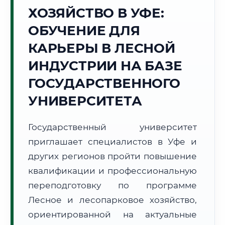
ХОЗЯЙСТВО В УФЕ:
Точное местное время:
07:33:35
ОБУЧЕНИЕ ДЛЯ
КАРЬЕРЫ В ЛЕСНОЙ
Четверг, 6 Августа
2026 г.
ИНДУСТРИИ НА БАЗЕ
+14°C
Погода в г. Уфа:
🌤️
,
Преимущественно ясно
ГОСУДАРСТВЕННОГО
🌅 Восход:
05:35
🌇 Закат:
21:08
УНИВЕРСИТЕТА
Световой день:
15 ч. 33 мин.
Государственный университет
📍 Региональная справка
г. Уфа
приглашает специалистов в Уфе и
Субъект:
Республика Башкортостан
других регионов пройти повышение
Тел. код:
+7 (347)
квалификации и профессиональную
Почтовые индексы:
450000–450999
переподготовку по программе
Часовой пояс:
МСК+2 (UTC+5)
Формат учебы:
Дистанционно
Лесное и лесопарковое хозяйство,
ориентированной на актуальные
🗺️ Зона обслуживания: г. Уфа