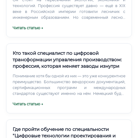
технологий. Профессия существует давно — ещё в XIX
веке в Российской империи готовили лесничих с
инженерным образованием. Но современный лесной
инженер отличается от своего предшественника так же,
Читать статью →
как хирург с роботом-ассистентом отличается от
земского доктора с ланцетом.
Кто такой специалист по цифровой
трансформации управления производством:
профессия, которая меняет заводы изнутри
Понимание хотя бы одной из них — это уже конкурентное
преимущество. Большинство вендорских документаций,
сертификационных программ и международных
стандартов существуют именно на нём. Немецкий будет
плюсом, если работаете с Siemens или KUKA.
Читать статью →
Где пройти обучение по специальности
"Цифровые технологии проектирования и