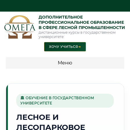
ДОПОЛНИТЕЛЬНОЕ
ПРОФЕССИОНАЛЬНОЕ ОБРАЗОВАНИЕ
В СФЕРЕ ЛЕСНОЙ ПРОМЫШЛЕННОСТИ
дистанционные курсы в государственном
университете
ХОЧУ УЧИТЬСЯ
➜
Меню
💰 ПРОГРАММЫ И СТОИМОСТЬ
Стоимость по программам обучения "Лесная
промышленность"
🏛 ОБУЧЕНИЕ В ГОСУДАРСТВЕННОМ
УНИВЕРСИТЕТЕ
ЛЕСНОЕ И
🌄
ЛЕСОПАРКОВОЕ
Г. ОШ