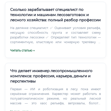
Сколько зарабатывает специалист по
технологии и машинам лесозаготовок и
лесного хозяйства: полный разбор профессии
На делянке специалист: ✅ Оценивает условия рельефа,
несущую способность грунта и составляет схему
разработки лесосеки ✅ Определяет тип технологии —
сортиментную, хлыстовую или чокерную трелёвку ✅
Контролирует работу машинистов харвестеров и
Читать статью →
операторов форвардеров ✅ Следит за соблюдением
технологических коридоров и сохранностью подроста ✅
Фиксирует показатели выработки и потери древесины В
офисе или на производственной базе: ✅ Разрабатывает
технологические карты лесосек ✅ Планирует ТО и
Что делает инженер лесопромышленного
ремонт лесной техники ✅ Анализирует себестоимость
комплекса: профессия, карьера, деньги и
заготовки по делянкам ✅ Готовит отчётность по
перспективы
освоению расчётной лесосеки ✅ Участвует в закупках
техники и запасных частей Есть ещё один пласт, о
Первая — ИИ и роботизация в лесу пока имеют
котором редко говорят открыто. Специалист постоянно
серьёзные ограничения. Харвестер может работать в
работает на стыке конфликтующих интересов.
полуавтоматическом режиме, но реальный лесной
массив — это хаос рельефа, ветровалы, болота,
переменная порода деревьев. Здесь нужен человек с