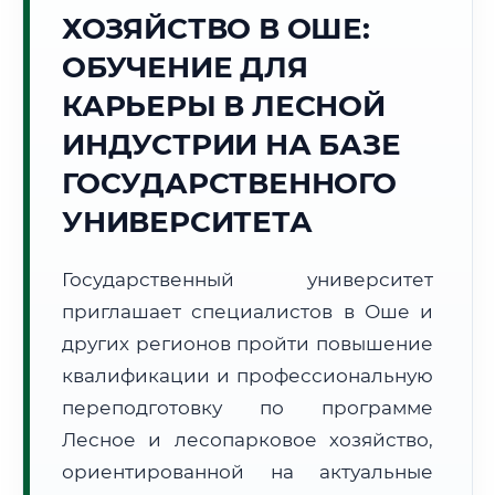
ХОЗЯЙСТВО В ОШЕ:
Точное местное время:
14:42:59
ОБУЧЕНИЕ ДЛЯ
КАРЬЕРЫ В ЛЕСНОЙ
Понедельник, 10 Августа
2026 г.
ИНДУСТРИИ НА БАЗЕ
+31°C
Погода в г. Ош:
🌤️
,
Преимущественно ясно
ГОСУДАРСТВЕННОГО
🌅 Восход:
06:14
🌇 Закат:
20:13
УНИВЕРСИТЕТА
Световой день:
13 ч. 59 мин.
Государственный университет
📍 Региональная справка
г. Ош
приглашает специалистов в Оше и
Субъект:
Кыргызская Республика
других регионов пройти повышение
Тел. код:
+996 (3222)
квалификации и профессиональную
Почтовые индексы:
714000–714025
переподготовку по программе
Часовой пояс:
UTC+6
Формат учебы:
Дистанционно
Лесное и лесопарковое хозяйство,
ориентированной на актуальные
🗺️ Зона обслуживания: г. Ош