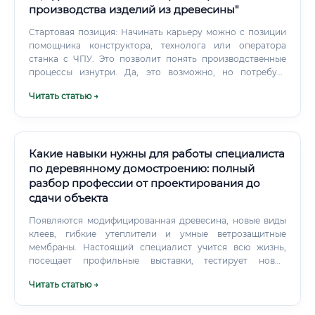
производства изделий из древесины"
Стартовая позиция: Начинать карьеру можно с позиции
помощника конструктора, технолога или оператора
станка с ЧПУ. Это позволит понять производственные
процессы изнутри. Да, это возможно, но потребует
значительных усилий.
Читать статью →
Какие навыки нужны для работы специалиста
по деревянному домостроению: полный
разбор профессии от проектирования до
сдачи объекта
Появляются модифицированная древесина, новые виды
клеев, гибкие утеплители и умные ветрозащитные
мембраны. Настоящий специалист учится всю жизнь,
посещает профильные выставки, тестирует новые
инструменты и изучают международный опыт. В этой
Читать статью →
профессии нет потолка для развития — каждый новый
построенный дом становится вашей личной визитной
карточкой, которая служит людям десятилетиями.