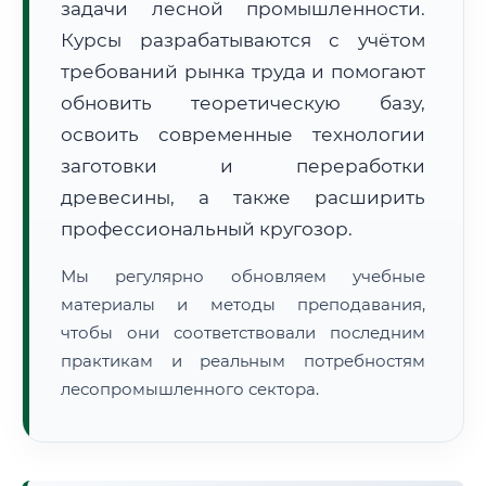
задачи лесной промышленности.
Курсы разрабатываются с учётом
требований рынка труда и помогают
обновить теоретическую базу,
освоить современные технологии
заготовки и переработки
🚚
Расчет логистики оригиналов:
• Маршрут транзита:
~1 778 км
древесины, а также расширить
• Экспресс-доставка СДЭК / Почтой:
3–4 рабочих дня
профессиональный кругозор.
📜 Документы и аккредитация
ФИС ФРДО
Мы регулярно обновляем учебные
материалы и методы преподавания,
чтобы они соответствовали последним
🔍
Нажмите на документ для увеличения и просмотра
практикам и реальным потребностям
лесопромышленного сектора.