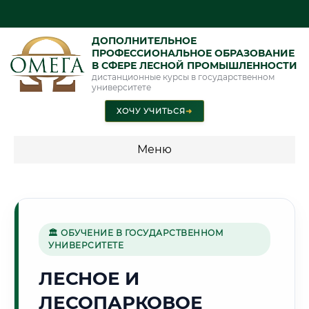
ДОПОЛНИТЕЛЬНОЕ
ПРОФЕССИОНАЛЬНОЕ ОБРАЗОВАНИЕ
В СФЕРЕ ЛЕСНОЙ ПРОМЫШЛЕННОСТИ
дистанционные курсы в государственном
университете
ХОЧУ УЧИТЬСЯ
➜
Меню
💰 ПРОГРАММЫ И СТОИМОСТЬ
Стоимость по программам обучения "Лесная
промышленность"
🏛 ОБУЧЕНИЕ В ГОСУДАРСТВЕННОМ
УНИВЕРСИТЕТЕ
ЛЕСНОЕ И
🌲
ЛЕСОПАРКОВОЕ
Г. ЙОШКАР-ОЛА