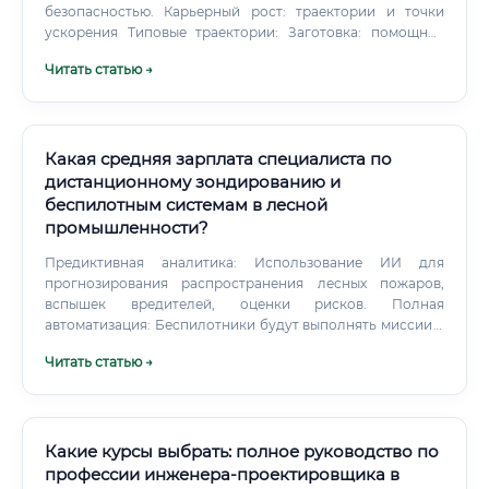
и помощью в трудоустройстве. Это позволяет войти в
безопасностью. Карьерный рост: траектории и точки
профессию быстро и с реальным портфолио. Сколько
ускорения Типовые траектории: Заготовка: помощник
зарабатывают выпускники курсов 📊 По данным
оператора → оператор харвестера/форвардера → мастер
Читать статью →
образовательных платформ и независимых исследований
участка → начальник лесопункта → производственный
рынка труда, выпускники профессиональных курсов по
директор. Деревообработка: сортировщик → оператор
дизайну мебели в течение первого года после обучения
линии → бригадир → мастер/начальник смены → технолог →
зарабатывают следующие суммы: ✅ Выпускники с
главный технолог → техдиректор.
сильным портфолио и освоенными программами
Какая средняя зарплата специалиста по
(AutoCAD, 3ds Max) находят работу быстрее и стартуют с
дистанционному зондированию и
более высоких позиций.
беспилотным системам в лесной
промышленности?
Предиктивная аналитика: Использование ИИ для
прогнозирования распространения лесных пожаров,
вспышек вредителей, оценки рисков. Полная
автоматизация: Беспилотники будут выполнять миссии в
полностью автономном режиме (технология "дрон в
Читать статью →
коробке"), а первичная обработка будет происходить в
облаке в режиме реального времени. Новые сенсоры:
Широкое применение гиперспектральных камер и более
совершенных лидаров для получения еще более
детальной информации о состоянии лесов.
Какие курсы выбрать: полное руководство по
профессии инженера-проектировщика в