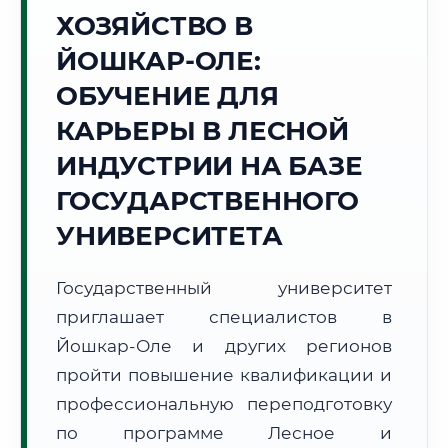
ХОЗЯЙСТВО В
Точное местное время:
02:03:04
ЙОШКАР-ОЛЕ:
ОБУЧЕНИЕ ДЛЯ
Пятница, 7 Августа
2026 г.
КАРЬЕРЫ В ЛЕСНОЙ
+19°C
Погода в г. Йошкар-Ола:
☀️
,
Ясно
ИНДУСТРИИ НА БАЗЕ
🌅 Восход:
04:01
🌇 Закат:
19:47
ГОСУДАРСТВЕННОГО
Световой день:
15 ч. 46 мин.
УНИВЕРСИТЕТА
📍 Региональная справка
г. Йошкар-Ола
Государственный университет
Субъект:
Республика Марий Эл
приглашает специалистов в
Тел. код:
+7 (8362)
Почтовые индексы:
424000–424999
Йошкар-Оле и других регионов
Часовой пояс:
МСК (UTC+3)
пройти повышение квалификации и
Формат учебы:
Дистанционно
профессиональную переподготовку
по программе Лесное и
🗺️ Зона обслуживания: г. Йошкар-Ола