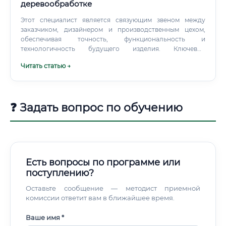
деревообработке
Этот специалист является связующим звеном между
заказчиком, дизайнером и производственным цехом,
обеспечивая точность, функциональность и
технологичность будущего изделия. Ключевые
обязанности специалиста Круг задач инженера-
Читать статью →
проектировщика весьма широк и требует комплексного
подхода. В зависимости от специфики предприятия,
обязанности могут незначительно варьироваться, но
основной функционал включает: Разработка
❓ Задать вопрос по обучению
конструкторской документации: Создание
детализированных чертежей изделий и их отдельных
узлов, сборочных чертежей.
Есть вопросы по программе или
поступлению?
Оставьте сообщение — методист приемной
комиссии ответит вам в ближайшее время.
Ваше имя *