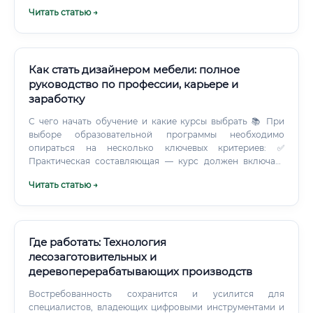
человек, который понимает полный производственный
Читать статью →
цикл: от заготовки древесины до продажи готовой
продукции на внешних рынках.
Как стать дизайнером мебели: полное
руководство по профессии, карьере и
заработку
С чего начать обучение и какие курсы выбрать 📚 При
выборе образовательной программы необходимо
опираться на несколько ключевых критериев: ✅
Практическая составляющая — курс должен включать
реальные проекты, а не только теорию ✅ Наличие
Читать статью →
наставника — обратная связь от практикующего
специалиста критически важна ✅ Программное
обеспечение — обучение должно вестись в актуальных
профессиональных программах ✅ Помощь в
трудоустройстве — наличие карьерного центра или
Где работать: Технология
партнёрств с компаниями ✅ Отзывы выпускников —
лесозаготовительных и
реальные кейсы трудоустройства Сравнение форматов
деревоперерабатывающих производств
обучения 💡 Рекомендация: оптимальный выбор для
начинающего специалиста — комплексный онлайн-курс
Востребованность сохранится и усилится для
длительностью 6–12 месяцев с практическими проектами
специалистов, владеющих цифровыми инструментами и