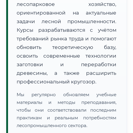
лесопарковое хозяйство,
ориентированной на актуальные
задачи лесной промышленности.
Курсы разрабатываются с учётом
требований рынка труда и помогают
обновить теоретическую базу,
🚚
Расчет логистики оригиналов:
• Маршрут транзита:
~2 171 км
• Экспресс-доставка СДЭК / Почтой:
3–5 рабочих дней
освоить современные технологии
заготовки и переработки
📜 Документы и аккредитация
ФИС ФРДО
древесины, а также расширить
профессиональный кругозор.
Мы регулярно обновляем учебные
🔍
Нажмите на документ для увеличения и просмотра
материалы и методы преподавания,
чтобы они соответствовали последним
практикам и реальным потребностям
лесопромышленного сектора.