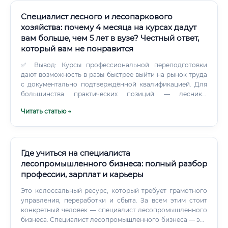
Специалист лесного и лесопаркового
хозяйства: почему 4 месяца на курсах дадут
вам больше, чем 5 лет в вузе? Честный ответ,
который вам не понравится
✅ Вывод: Курсы профессиональной переподготовки
дают возможность в разы быстрее выйти на рынок труда
с документально подтверждённой квалификацией. Для
большинства практических позиций — лесника,
специалиста лесничества, сотрудника лесопаркового
Читать статью →
хозяйства — диплом о переподготовке является
законным и достаточным основанием.
Где учиться на специалиста
лесопромышленного бизнеса: полный разбор
профессии, зарплат и карьеры
Это колоссальный ресурс, который требует грамотного
управления, переработки и сбыта. За всем этим стоит
конкретный человек — специалист лесопромышленного
бизнеса. Специалист лесопромышленного бизнеса — это