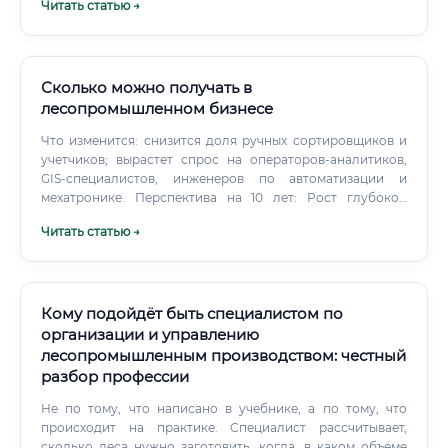
Читать статью →
ресурсодобывающих регионах (Сибирь, Дальний
Восток), где ведется промысел ценных видов и развит
трофейный туризм.
Сколько можно получать в
лесопромышленном бизнесе
Что изменится: снизится доля ручных сортировщиков и
учетчиков; вырастет спрос на операторов-аналитиков,
GIS-специалистов, инженеров по автоматизации и
мехатронике. Перспектива на 10 лет: Рост глубокой
переработки (замещение пластика бумагой и картоном).
Читать статью →
Расширение спроса на древесные композиты (CLT, LVL) в
строительстве.
Кому подойдёт быть специалистом по
организации и управлению
лесопромышленным производством: честный
разбор профессии
Не по тому, что написано в учебнике, а по тому, что
происходит на практике. Специалист рассчитывает,
сколько леса нужно заготовить, когда, в каком объёме