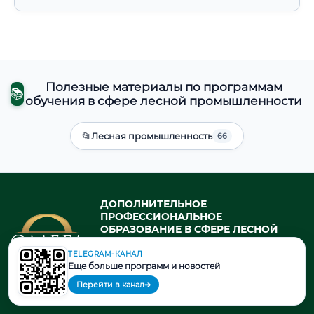
Полезные материалы по программам
📚
обучения в сфере лесной промышленности
📂
Лесная промышленность
66
ДОПОЛНИТЕЛЬНОЕ
ПРОФЕССИОНАЛЬНОЕ
ОБРАЗОВАНИЕ В СФЕРЕ ЛЕСНОЙ
ПРОМЫШЛЕННОСТИ
профессиональная переподготовка
TELEGRAM-КАНАЛ
Еще больше программ и новостей
и повышение квалификации в
государственном университете
Перейти в канал
➔