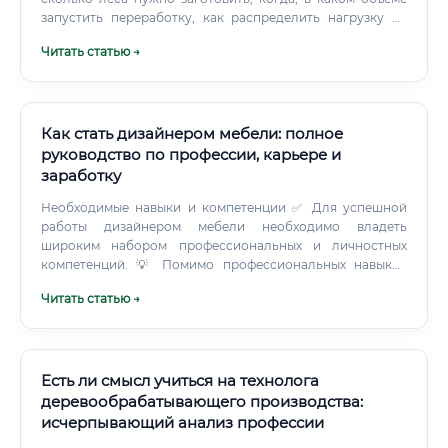
запустить переработку, как распределить нагрузку на
оборудование. Ошибка в планировании — это простой
Читать статью →
цехов или, наоборот, затоваривание склада.
Как стать дизайнером мебели: полное
руководство по профессии, карьере и
заработку
Необходимые навыки и компетенции ✅ Для успешной
работы дизайнером мебели необходимо владеть
широким набором профессиональных и личностных
компетенций. 💡 Помимо профессиональных навыков
важны личностные качества: внимательность к деталям,
Читать статью →
развитое пространственное мышление,
коммуникабельность, стрессоустойчивость и
способность работать в условиях многозадачности.
Есть ли смысл учиться на технолога
деревообрабатывающего производства:
исчерпывающий анализ профессии