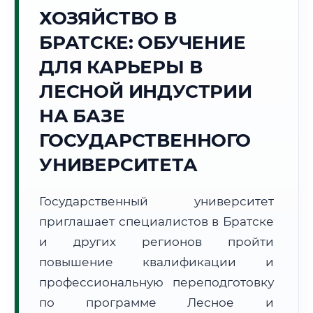
ХОЗЯЙСТВО В
Точное местное время:
02:29:19
БРАТСКЕ: ОБУЧЕНИЕ
ДЛЯ КАРЬЕРЫ В
Воскресенье, 9 Августа
2026 г.
ЛЕСНОЙ ИНДУСТРИИ
+17°C
Погода в г. Братск:
⛅
,
Переменная облачность
НА БАЗЕ
🌅 Восход:
05:32
🌇 Закат:
21:05
ГОСУДАРСТВЕННОГО
Световой день:
15 ч. 33 мин.
УНИВЕРСИТЕТА
📍 Региональная справка
г. Братск
Государственный университет
Субъект:
Иркутская область
приглашает специалистов в Братске
Тел. код:
+7 (3953)
Почтовые индексы:
665700–665799
и других регионов пройти
Часовой пояс:
МСК+5 (UTC+8)
повышение квалификации и
Формат учебы:
Дистанционно
профессиональную переподготовку
по программе Лесное и
🗺️ Зона обслуживания: г. Братск