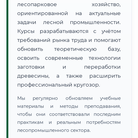
лесопарковое хозяйство,
ориентированной на актуальные
задачи лесной промышленности.
Курсы разрабатываются с учётом
требований рынка труда и помогают
обновить теоретическую базу,
🚚
Расчет логистики оригиналов:
• Маршрут транзита:
~1 176 км
• Экспресс-доставка СДЭК / Почтой:
2–3 рабочих дня
освоить современные технологии
заготовки и переработки
📜 Документы и аккредитация
ФИС ФРДО
древесины, а также расширить
профессиональный кругозор.
Мы регулярно обновляем учебные
🔍
Нажмите на документ для увеличения и просмотра
материалы и методы преподавания,
чтобы они соответствовали последним
практикам и реальным потребностям
лесопромышленного сектора.