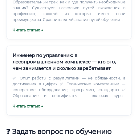
Образовательный трек: как и где получить необходимые
знания? Существует несколько путей вхождения в
профессию, каждый из которых имеет свои
преимущества. Сравнительный анализ путей обучения на
технолога С чего начать обучение?
Читать статью →
Инженер по управлению в
лесопромышленном комплексе — кто это,
чем занимается и сколько зарабатывает
✅ Опыт работы с результатами — не обязанности, а
достижения в цифрах ✅ Технические компетенции —
конкретное оборудование, программы, стандарты ✅
Образование и сертификаты — включая курсы
повышения квалификации ✅ Контакты — с актуальным
Читать статью →
LinkedIn и, если есть, портфолио проектов Главная
ошибка большинства резюме — перечисление
обязанностей вместо результатов. "Контролировал
производственный процесс" — это обязанность.
❓ Задать вопрос по обучению