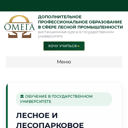
ДОПОЛНИТЕЛЬНОЕ
ПРОФЕССИОНАЛЬНОЕ ОБРАЗОВАНИЕ
В СФЕРЕ ЛЕСНОЙ ПРОМЫШЛЕННОСТИ
дистанционные курсы в государственном
университете
ХОЧУ УЧИТЬСЯ
➜
Меню
💰 ПРОГРАММЫ И СТОИМОСТЬ
Стоимость по программам обучения "Лесная
промышленность"
🏛 ОБУЧЕНИЕ В ГОСУДАРСТВЕННОМ
УНИВЕРСИТЕТЕ
ЛЕСНОЕ И
🌲
ЛЕСОПАРКОВОЕ
Г. БРАТСК