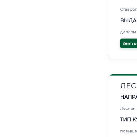
Ставро
ВЫДА
диплом 
Узнать ц
ЛЕС
НАПР
Лесная
ТИП К
повыше