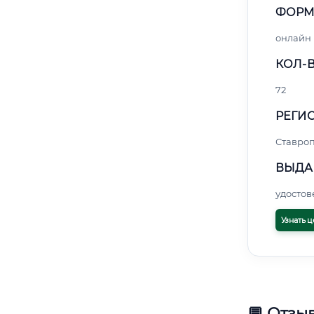
ФОРМ
онлайн
КОЛ-В
72
РЕГИО
Ставро
ВЫДА
удосто
Узнать ц
💬 Отзы