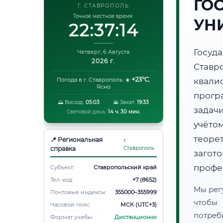
ГО
Г. СТАВРОПОЛЬ
Точное местное время:
УН
22:37:14
Госуд
Четверг, 6 Августа
2026 г.
Став
+23°C
Погода в г. Ставрополь:
☀️
,
квали
Ясно
прогр
🌅 Восход:
05:03
🌇 Закат:
19:33
задач
Световой день:
14 ч. 30 мин.
учёто
теоре
📍 Региональная
г.
справка
Ставрополь
загот
профе
Субъект:
Ставропольский край
Тел. код:
+7 (8652)
Мы рег
Почтовые индексы:
355000–355999
чтобы
Часовой пояс:
МСК (UTC+3)
потреб
Формат учебы:
Дистанционно