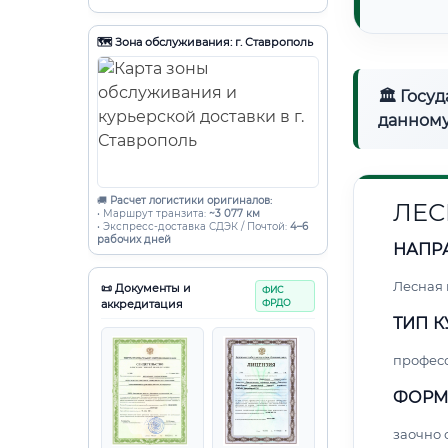
🗺️ Зона обслуживания: г. Ставрополь
🏛 Госу
данному
🚚
Расчет логистики оригиналов:
ЛЕС
• Маршрут транзита:
~3 077 км
• Экспресс-доставка СДЭК / Почтой:
4–6
рабочих дней
НАПР
Лесная
📜 Документы и
ФИС
аккредитация
ФРДО
ТИП К
профес
ФОРМ
заочно 