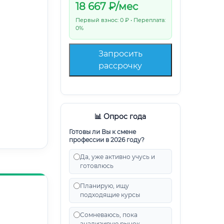
18 667
₽/мес
Первый взнос: 0 ₽ • Переплата:
0%
Запросить
рассрочку
📊 Опрос года
Готовы ли Вы к смене
профессии в 2026 году?
Да, уже активно учусь и
готовлюсь
Планирую, ищу
подходящие курсы
Сомневаюсь, пока
анализирую рынок