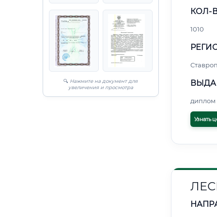
КОЛ-В
1010
РЕГИО
Ставро
🔍
Нажмите на документ для
ВЫДА
увеличения и просмотра
диплом 
Узнать ц
ЛЕС
НАПР