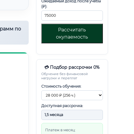
Ожидаемый доход после учебы
(₽):
грамм по
Рассчитать
окупаемость
💳 Подбор рассрочки 0%
Обучение без финансовой
нагрузки и переплат
Стоимость обучения:
Доступная рассрочка:
Платеж в месяц: