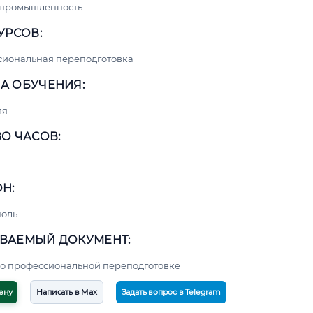
 промышленность
УРСОВ:
сиональная переподготовка
А ОБУЧЕНИЯ:
яя
О ЧАСОВ:
Н:
поль
ВАЕМЫЙ ДОКУМЕНТ:
о профессиональной переподготовке
ену
Написать в Max
Задать вопрос в Telegram