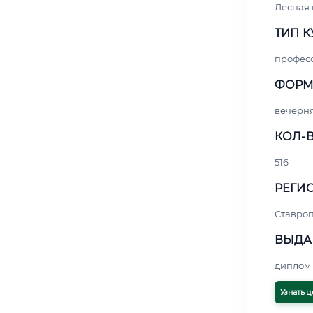
Лесная
ТИП К
профес
ФОРМ
вечерн
КОЛ-В
516
РЕГИО
Ставро
ВЫДА
диплом 
Узнать ц