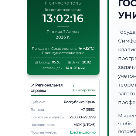
ГО
Г. СИМФЕРОПОЛЬ
Точное местное время:
УН
13:02:17
Госуд
Пятница, 7 Августа
2026 г.
Симф
+32°C
Погода в г. Симферополь:
🌤️
,
квали
Преимущественно ясно
прогр
🌅 Восход:
05:36
🌇 Закат:
20:02
задач
Световой день:
14 ч. 26 мин.
учёто
теоре
📍 Региональная
г.
справка
Симферополь
загот
профе
Субъект:
Республика Крым
Тел. код:
+7 (3652)
Мы рег
Почтовые индексы:
295000–295999
чтобы
Часовой пояс:
МСК (UTC+3)
потреб
Формат учебы:
Дистанционно