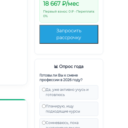
18 667
₽/мес
Первый взнос: 0 ₽ • Переплата:
0%
Запросить
рассрочку
📊 Опрос года
Готовы ли Вы к смене
профессии в 2026 году?
Да, уже активно учусь и
готовлюсь
Планирую, ищу
подходящие курсы
Сомневаюсь, пока
анализирую рынок