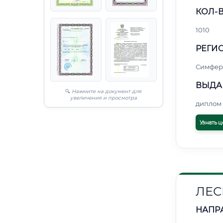
КОЛ-В
1010
РЕГИО
Симфер
ВЫДА
🔍
Нажмите на документ для
увеличения и просмотра
диплом 
Узнать ц
ЛЕС
НАПР