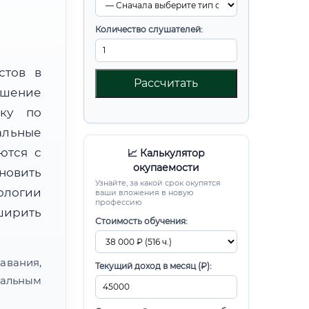
Количество слушателей:
стов в
Рассчитать
шение
вку по
альные
ются с
📈 Калькулятор
окупаемости
новить
Узнайте, за какой срок окупятся
ологии
ваши вложения в новую
профессию
ширить
Стоимость обучения:
авания,
Текущий доход в месяц (₽):
альным