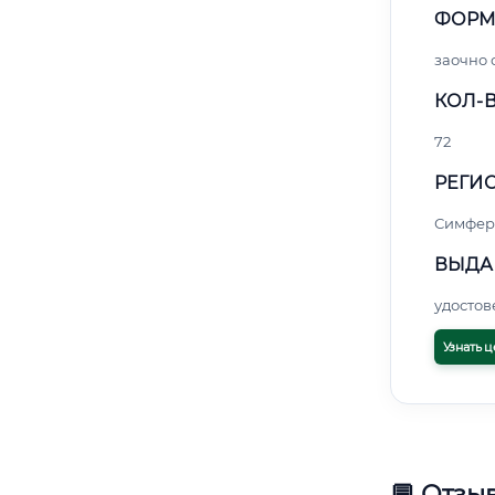
ФОРМ
заочно
КОЛ-В
72
РЕГИО
Симфер
ВЫДА
удосто
Узнать ц
💬 Отзы