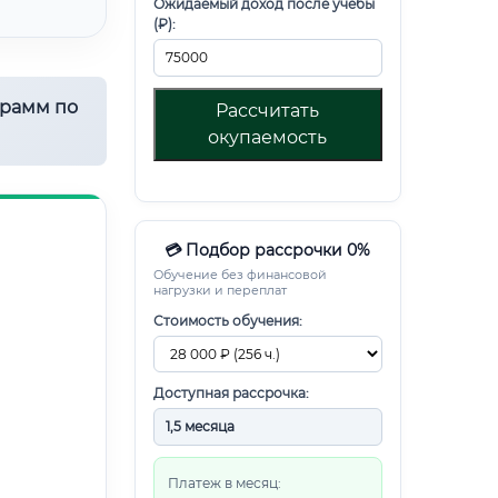
Ожидаемый доход после учебы
(₽):
грамм по
Рассчитать
окупаемость
💳 Подбор рассрочки 0%
Обучение без финансовой
нагрузки и переплат
Стоимость обучения:
Доступная рассрочка:
Платеж в месяц: