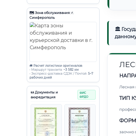
🗺️ Зона обслуживания: г.
Симферополь
🏛 Госу
данному
ЛЕС
🚚
Расчет логистики оригиналов:
• Маршрут транзита:
~3 582 км
• Экспресс-доставка СДЭК / Почтой:
5–7
НАПР
рабочих дней
Лесная
📜 Документы и
ФИС
аккредитация
ФРДО
ТИП К
профес
ФОРМ
заочно 