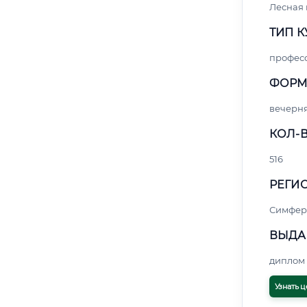
Лесная
ТИП К
профес
ФОРМ
вечерн
КОЛ-В
516
РЕГИО
Симфер
ВЫДА
диплом 
Узнать ц