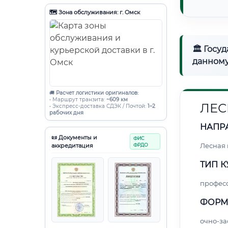
🗺️ Зона обслуживания: г. Омск
🏛 Госу
данному
🚚
Расчет логистики оригиналов:
• Маршрут транзита:
~609 км
ЛЕС
• Экспресс-доставка СДЭК / Почтой:
1–2
рабочих дня
НАПР
📜 Документы и
ФИС
Лесная
аккредитация
ФРДО
ТИП К
профес
ФОРМ
очно-за