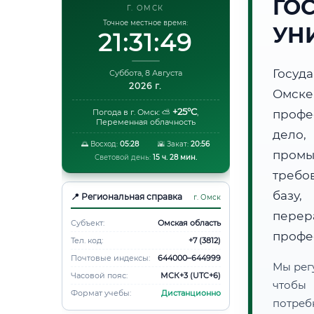
ГО
Г. ОМСК
Точное местное время:
УН
21:31:50
Госуд
Суббота, 8 Августа
2026 г.
Омске
+25°C
Погода в г. Омск:
⛅
,
профе
Переменная облачность
дело,
🌅 Восход:
05:28
🌇 Закат:
20:56
пром
Световой день:
15 ч. 28 мин.
требо
базу,
📍 Региональная справка
г. Омск
пере
Субъект:
Омская область
профе
Тел. код:
+7 (3812)
Почтовые индексы:
644000–644999
Мы рег
Часовой пояс:
МСК+3 (UTC+6)
чтобы
Формат учебы:
Дистанционно
потреб