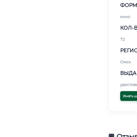
ФОРМ
очно
КОЛ-В
72
РЕГИО
Омск
ВЫДА
удосто
Узнать ц
💬 Отзы