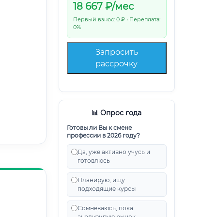
18 667
₽/мес
Первый взнос: 0 ₽ • Переплата:
0%
Запросить
рассрочку
📊 Опрос года
Готовы ли Вы к смене
профессии в 2026 году?
Да, уже активно учусь и
готовлюсь
Планирую, ищу
подходящие курсы
Сомневаюсь, пока
анализирую рынок