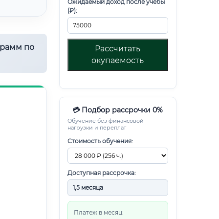
Ожидаемый доход после учебы
(₽):
грамм по
Рассчитать
окупаемость
💳 Подбор рассрочки 0%
Обучение без финансовой
нагрузки и переплат
Стоимость обучения:
Доступная рассрочка:
Платеж в месяц: