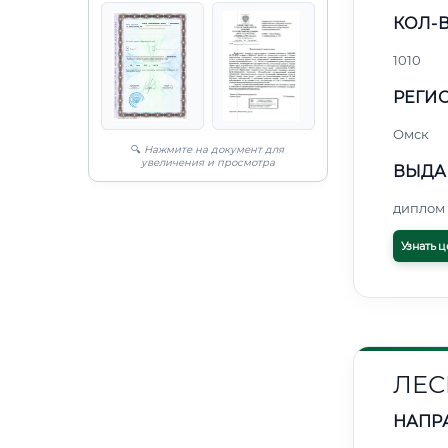
КОЛ-В
1010
РЕГИО
Омск
🔍
Нажмите на документ для
увеличения и просмотра
ВЫДА
диплом 
Узнать ц
ЛЕС
НАПР