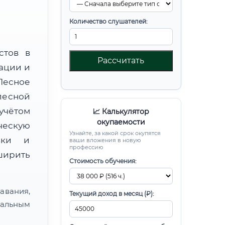
Количество слушателей:
стов в
Рассчитать
ации и
Лесное
лесной
чётом
📈 Калькулятор
окупаемости
ческую
Узнайте, за какой срок окупятся
овки и
ваши вложения в новую
профессию
ирить
Стоимость обучения:
авания,
Текущий доход в месяц (₽):
альным