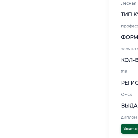
Лесная
ТИП К
профес
ФОРМ
заочно
КОЛ-В
516
РЕГИО
Омск
ВЫДА
диплом 
Узнать ц