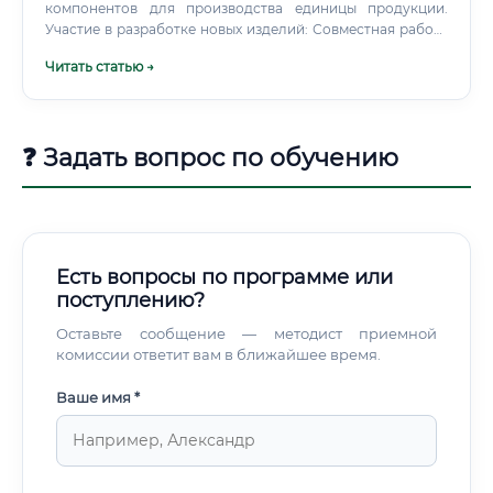
компонентов для производства единицы продукции.
Участие в разработке новых изделий: Совместная работа
с конструкторами и дизайнерами для обеспечения
Читать статью →
технологичности (возможности массового производства)
новых моделей мебели или других изделий. Обучение и
инструктаж персонала: Разъяснение рабочим тонкостей
технологического процесса, правил эксплуатации
❓ Задать вопрос по обучению
оборудования и методов контроля качества.
Есть вопросы по программе или
поступлению?
Оставьте сообщение — методист приемной
комиссии ответит вам в ближайшее время.
Ваше имя *