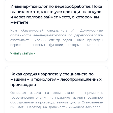
Инженер-технолог по деревообработке: Пока
вы читаете это, кто-то уже проходит наш курс
и через полгода займет место, о котором вы
мечтаете
Круг обязанностей специалиста ✅ Должностные
обязанности инженера-технолога по деревообработке
охватывают широкий спектр задач. Ниже приведён
перечень основных функций, которые выполняет
специалист на типичном предприятии: ⚠️ Важно
Читать статью →
понимать: объём задач варьируется в зависимости от
размера предприятия. На крупном заводе технолог
может специализироваться на одном участке.
Какая средняя зарплата у специалиста по
машинам и технологиям лесопромышленных
производств
Основная задача на этом этапе — применить
теоретические знания на практике, изучить реальное
оборудование и производственные циклы. Становление
(2-5 лет): Переход на должность инженера-технолога,
инженера-механика, начальника участка. Специалист