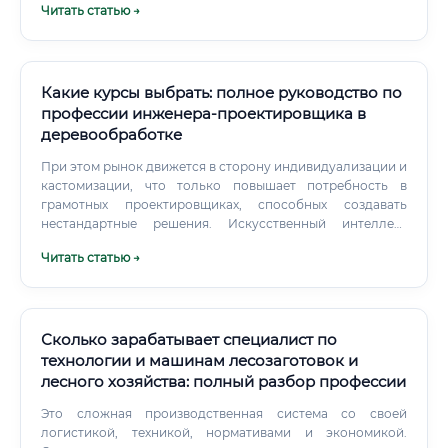
Читать статью →
уже несет полную ответственность за свой участок
работы, самостоятельно решает сложные технические
задачи, участвует в проектах по модернизации.
Какие курсы выбрать: полное руководство по
профессии инженера-проектировщика в
деревообработке
При этом рынок движется в сторону индивидуализации и
кастомизации, что только повышает потребность в
грамотных проектировщиках, способных создавать
нестандартные решения. Искусственный интеллект
станет мощным инструментом, но не заменит инженера.
Читать статью →
Что сможет ИИ: Автоматизировать рутинные задачи,
такие как создание стандартных модулей, оптимизация
раскроя, подбор типового крепежа на основе заданных
параметров.
Сколько зарабатывает специалист по
технологии и машинам лесозаготовок и
лесного хозяйства: полный разбор профессии
Это сложная производственная система со своей
логистикой, техникой, нормативами и экономикой.