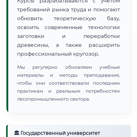
Курсы разрабатываются с учётом
требований рынка труда и помогают
обновить теоретическую базу,
освоить современные технологии
заготовки и переработки
древесины, а также расширить
🚚
Расчет логистики оригиналов:
• Маршрут транзита:
~2 км
профессиональный кругозор.
• Экспресс-доставка СДЭК / Почтой:
1 рабочий день
Мы регулярно обновляем учебные
📜 Документы и аккредитация
ФИС ФРДО
материалы и методы преподавания,
чтобы они соответствовали последним
практикам и реальным потребностям
лесопромышленного сектора.
🔍
Нажмите на документ для увеличения и просмотра
🏛 Государственный университет