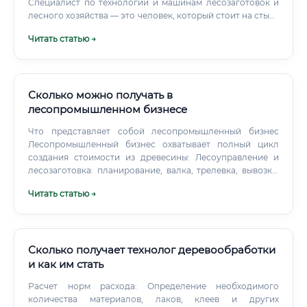
Специалист по технологии и машинам лесозаготовок и
лесного хозяйства — это человек, который стоит на стыке
инженерии и природопользования.
Читать статью →
Сколько можно получать в
лесопромышленном бизнесе
Что представляет собой лесопромышленный бизнес
Лесопромышленный бизнес охватывает полный цикл
создания стоимости из древесины: Лесоуправление и
лесозаготовка: планирование, валка, трелевка, вывозка.
Первичная переработка: лесопилки, заготовка
Читать статью →
пиломатериалов, производство шпона.
Сколько получает технолог деревообработки
и как им стать
Расчет норм расхода: Определение необходимого
количества материалов, лаков, клеев и других