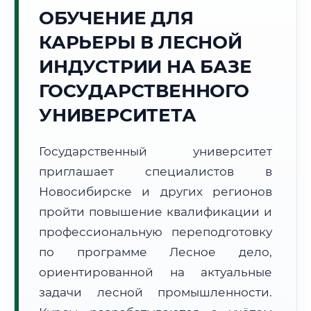
ОБУЧЕНИЕ ДЛЯ
Точное местное время:
13:02:34
КАРЬЕРЫ В ЛЕСНОЙ
ИНДУСТРИИ НА БАЗЕ
Суббота, 8 Августа
2026 г.
ГОСУДАРСТВЕННОГО
+17°C
Погода в г. Новосибирск:
☀️
,
Ясно
УНИВЕРСИТЕТА
🌅 Восход:
05:49
🌇 Закат:
21:17
Световой день:
15 ч. 28 мин.
Государственный университет
приглашает специалистов в
📍 Региональная справка
г. Новосибирск
Новосибирске и других регионов
Субъект:
Новосибирская область
пройти повышение квалификации и
Тел. код:
+7 (383)
профессиональную переподготовку
Почтовые индексы:
630000–630999
по программе Лесное дело,
Часовой пояс:
МСК+4 (UTC+7)
ориентированной на актуальные
Формат учебы:
Дистанционно
задачи лесной промышленности.
🗺️ Зона обслуживания: г. Новосибирск