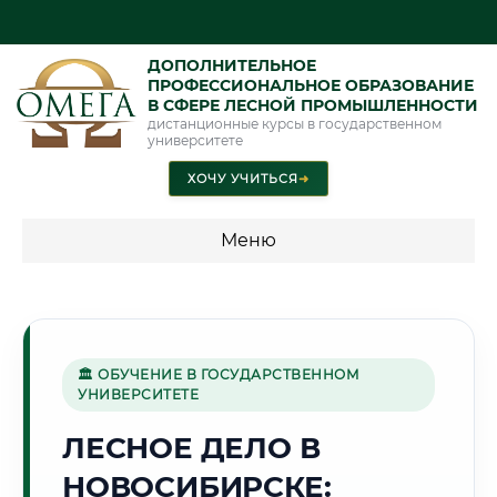
ДОПОЛНИТЕЛЬНОЕ
ПРОФЕССИОНАЛЬНОЕ ОБРАЗОВАНИЕ
В СФЕРЕ ЛЕСНОЙ ПРОМЫШЛЕННОСТИ
дистанционные курсы в государственном
университете
ХОЧУ УЧИТЬСЯ
➜
Меню
💰 ПРОГРАММЫ И СТОИМОСТЬ
Стоимость по программам обучения "Лесная
промышленность"
🏛 ОБУЧЕНИЕ В ГОСУДАРСТВЕННОМ
УНИВЕРСИТЕТЕ
ЛЕСНОЕ ДЕЛО В
🏙️
НОВОСИБИРСКЕ:
Г. НОВОСИБИРСК