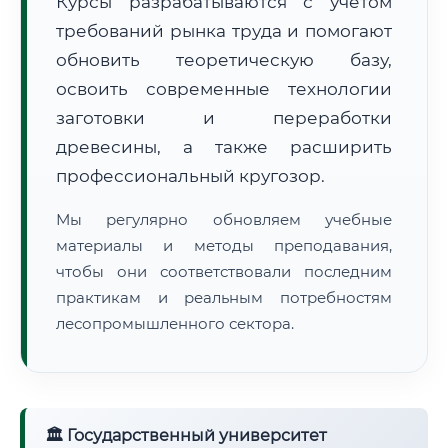
Курсы разрабатываются с учётом
требований рынка труда и помогают
обновить теоретическую базу,
освоить современные технологии
заготовки и переработки
древесины, а также расширить
🚚
Расчет логистики оригиналов:
• Маршрут транзита:
~2 797 км
профессиональный кругозор.
• Экспресс-доставка СДЭК / Почтой:
4–6 рабочих дней
Мы регулярно обновляем учебные
📜 Документы и аккредитация
ФИС ФРДО
материалы и методы преподавания,
чтобы они соответствовали последним
практикам и реальным потребностям
лесопромышленного сектора.
🔍
Нажмите на документ для увеличения и просмотра
🏛 Государственный университет