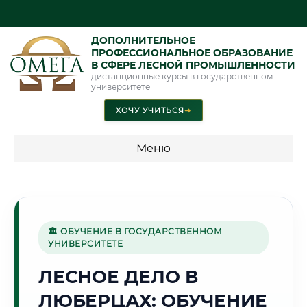
ДОПОЛНИТЕЛЬНОЕ
ПРОФЕССИОНАЛЬНОЕ ОБРАЗОВАНИЕ
В СФЕРЕ ЛЕСНОЙ ПРОМЫШЛЕННОСТИ
дистанционные курсы в государственном
университете
ХОЧУ УЧИТЬСЯ
➜
Меню
💰 ПРОГРАММЫ И СТОИМОСТЬ
Стоимость по программам обучения "Лесная
промышленность"
🏛 ОБУЧЕНИЕ В ГОСУДАРСТВЕННОМ
УНИВЕРСИТЕТЕ
ЛЕСНОЕ ДЕЛО В
🏢
ЛЮБЕРЦАХ: ОБУЧЕНИЕ
Г. ЛЮБЕРЦЫ