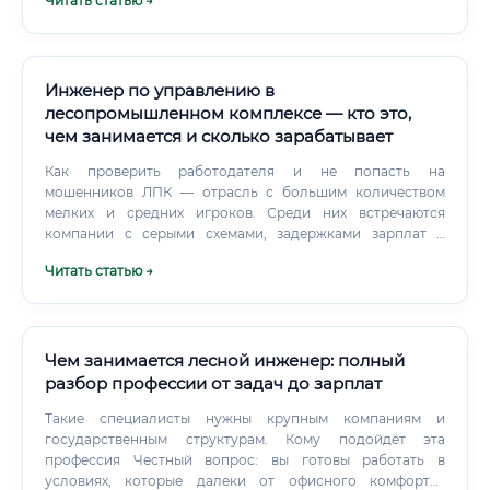
Читать статью →
где требуется глубокое понимание процессов
переработки древесной щепы.
Инженер по управлению в
лесопромышленном комплексе — кто это,
чем занимается и сколько зарабатывает
Как проверить работодателя и не попасть на
мошенников ЛПК — отрасль с большим количеством
мелких и средних игроков. Среди них встречаются
компании с серыми схемами, задержками зарплат и
условиями, которые в вакансии не упоминались.
Читать статью →
Чем занимается лесной инженер: полный
разбор профессии от задач до зарплат
Такие специалисты нужны крупным компаниям и
государственным структурам. Кому подойдёт эта
профессия Честный вопрос: вы готовы работать в
условиях, которые далеки от офисного комфорта?