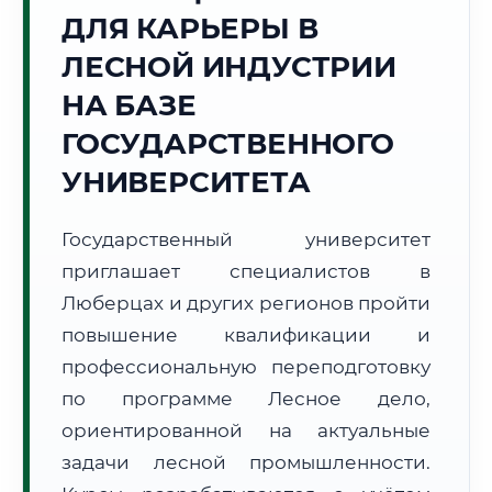
ДЛЯ КАРЬЕРЫ В
Точное местное время:
10:13:57
ЛЕСНОЙ ИНДУСТРИИ
НА БАЗЕ
Четверг, 6 Августа
2026 г.
ГОСУДАРСТВЕННОГО
+22°C
Погода в г. Люберцы:
🌤️
,
Преимущественно ясно
УНИВЕРСИТЕТА
🌅 Восход:
04:43
🌇 Закат:
20:25
Световой день:
15 ч. 42 мин.
Государственный университет
приглашает специалистов в
📍 Региональная справка
г. Люберцы
Люберцах и других регионов пройти
Субъект:
Московская область
повышение квалификации и
Тел. код:
+7 (495/498)
профессиональную переподготовку
Почтовые индексы:
140000–140099
по программе Лесное дело,
Часовой пояс:
МСК (UTC+3)
ориентированной на актуальные
Формат учебы:
Дистанционно
задачи лесной промышленности.
🗺️ Зона обслуживания: г. Люберцы