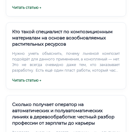
Полевой сезон — это командировки в тайгу, ночёвки в
Читать статью →
полевых условиях, километры пешком по бурелому,
мошкара и отсутствие нормального интернета неделями.
Кто такой специалист по композиционным
материалам на основе возобновляемых
растительных ресурсов
Нужно уметь объяснить, почему льняной композит
подойдёт для данного применения, а конопляный — нет.
Это не всегда очевидно даже тем, кто заказывает
разработку. Есть ещё один пласт работы, который часто
упускают из виду — оценка жизненного цикла (LCA).
Читать статью →
Сколько получает оператор на
автоматических и полуавтоматических
линиях в деревообработке: честный разбор
профессии от зарплаты до карьеры