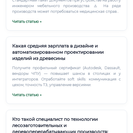
Стандартный пакет документов при устройстве на работу
инженером мебельного производства: ⚠️ На ряде
производств может потребоваться медицинская справка
об отсутствии противопоказаний к работе в условиях
Читать статью →
производственного цеха. Сколько зарабатывают
выпускники курсов и как быстро окупается обучение 💡
Один из самых практичных вопросов для тех, кто думает о
смене профессии.
Какая средняя зарплата в дизайне и
автоматизированном проектировании
изделий из древесины
Получите профильный сертификат (Autodesk, Dassault,
вендоры ЧПУ) — повышает шансы в столицах и у
интеграторов. Отработайте soft skills: коммуникация с
цехом, точность ТЗ, управление версиями.
Читать статью →
Кто такой специалист по технологии
лесозаготовительных и
деревоперерабатывающих производств: