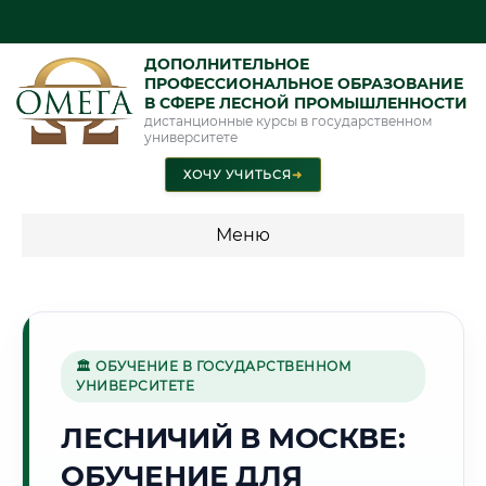
ДОПОЛНИТЕЛЬНОЕ
ПРОФЕССИОНАЛЬНОЕ ОБРАЗОВАНИЕ
В СФЕРЕ ЛЕСНОЙ ПРОМЫШЛЕННОСТИ
дистанционные курсы в государственном
университете
ХОЧУ УЧИТЬСЯ
➜
Меню
💰 ПРОГРАММЫ И СТОИМОСТЬ
Стоимость по программам обучения "Лесная
промышленность"
🏛 ОБУЧЕНИЕ В ГОСУДАРСТВЕННОМ
УНИВЕРСИТЕТЕ
ЛЕСНИЧИЙ В МОСКВЕ:
🏛️
ОБУЧЕНИЕ ДЛЯ
Г. МОСКВА