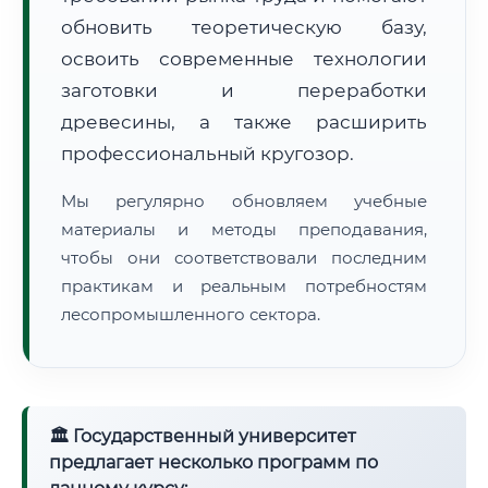
обновить теоретическую базу,
освоить современные технологии
заготовки и переработки
древесины, а также расширить
профессиональный кругозор.
🚚
Расчет логистики оригиналов:
• Маршрут транзита:
~2 811 км
Мы регулярно обновляем учебные
• Экспресс-доставка СДЭК / Почтой:
4–6 рабочих дней
материалы и методы преподавания,
📜 Документы и аккредитация
чтобы они соответствовали последним
ФИС ФРДО
практикам и реальным потребностям
лесопромышленного сектора.
🔍
Нажмите на документ для увеличения и просмотра
🏛 Государственный университет
предлагает несколько программ по