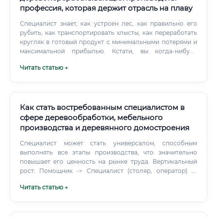
профессия, которая держит отрасль на плаву
Специалист знает, как устроен лес, как правильно его
рубить, как транспортировать хлысты, как переработать
кругляк в готовый продукт с минимальными потерями и
максимальной прибылью. Кстати, вы когда-нибудь
задумывались, сколько этапов проходит обычная
Читать статью →
деревянная доска, прежде чем попасть на строительную
площадку?
Как стать востребованным специалистом в
сфере деревообработки, мебельного
производства и деревянного домостроения
Специалист может стать универсалом, способным
выполнять все этапы производства, что значительно
повышает его ценность на рынке труда. Вертикальный
рост: Помощник -> Специалист (столяр, оператор) ->
Бригадир / Мастер смены -> Начальник цеха / Начальник
Читать статью →
производства.