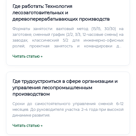
Где работать: Технология
лесозаготовительных и
деревоперерабатывающих производств
Форматы занятости: вахтовый метод (15/15, 30/30) на
заготовке; сменный график (2/2, 3/3, 12-часовые смены) на
заводах; классический 5/2 для инженерно-офисных
ролей; проектная занятость и командировки для
пусконаладочных инженеров. Уровень заработной
Читать статью →
платы: старт, 3–5 лет, регионы и вершина рынка
Приведённые значения — ориентиры по рынку России на
2025 год (до налогообложения). На величину влияют
регион, вахтовый коэффициент, выработка, премии за
качество и безопасность.
Где трудоустроиться в сфере организации и
управления лесопромышленным
производством
Сроки до самостоятельного управления сменой: 6–12
месяцев. До руководителя участка: 2–4 года при высокой
динамике развития.
Читать статью →