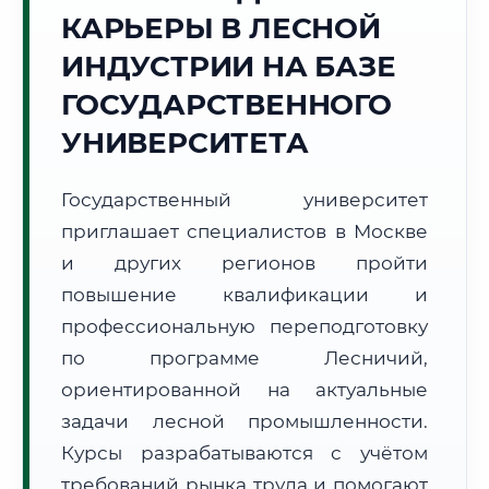
КАРЬЕРЫ В ЛЕСНОЙ
Точное местное время:
11:37:42
ИНДУСТРИИ НА БАЗЕ
ГОСУДАРСТВЕННОГО
Понедельник, 10 Августа
2026 г.
УНИВЕРСИТЕТА
+14°C
Погода в г. Москва:
☀️
,
Ясно
Государственный университет
🌅 Восход:
04:51
🌇 Закат:
20:17
Световой день:
15 ч. 26 мин.
приглашает специалистов в Москве
и других регионов пройти
📍 Региональная справка
г. Москва
повышение квалификации и
Субъект:
Московская область
профессиональную переподготовку
Тел. код:
+7 (495/499)
по программе Лесничий,
Почтовые индексы:
101000–129999
ориентированной на актуальные
Часовой пояс:
МСК (UTC+3)
задачи лесной промышленности.
Формат учебы:
Дистанционно
Курсы разрабатываются с учётом
требований рынка труда и помогают
🗺️ Зона обслуживания: г. Москва