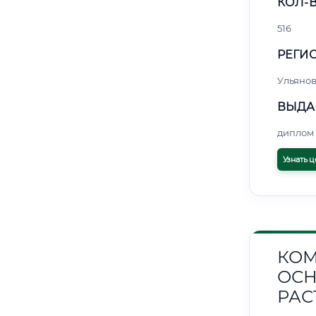
КОЛ-В
516
РЕГИО
Ульянов
ВЫДА
диплом 
Узнать ц
КОМ
ОСН
РАС