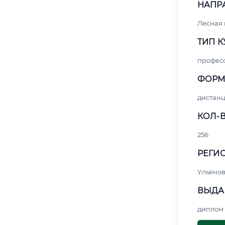
НАПР
Лесная
ТИП К
профес
ФОРМ
дистан
КОЛ-В
256
РЕГИО
Ульянов
ВЫДА
диплом 