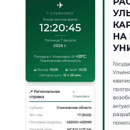
РА
✈️
УЛ
Г. УЛЬЯНОВСК
Точное местное время:
КА
12:20:46
НА
Пятница, 7 Августа
УН
2026 г.
+25°C
Погода в г. Ульяновск:
⛅
,
Переменная облачность
Госуд
🌅 Восход:
05:09
🌇 Закат:
20:35
Улья
Световой день:
15 ч. 26 мин.
квали
прог
📍 Региональная
г.
справка
Ульяновск
возоб
акту
Субъект:
Ульяновская область
разра
Тел. код:
+7 (8422)
помог
Почтовые индексы:
432000–432999
Часовой пояс:
МСК+1 (UTC+4)