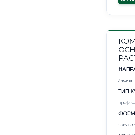
КОМ
ОСН
РАС
НАПР
Лесная
ТИП К
профес
ФОРМ
заочно