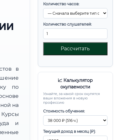
Количество часов:
РИИ
Количество слушателей:
Рассчитать
стов в
шение
📈 Калькулятор
вку по
окупаемости
Узнайте, за какой срок окупятся
снове
ваши вложения в новую
профессию
ной на
Стоимость обучения:
Курсы
руда и
менные
Текущий доход в месяц (₽):