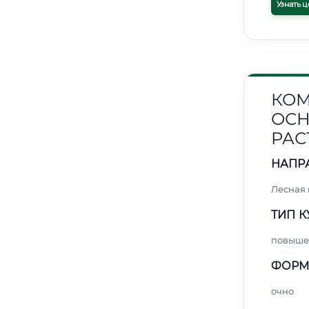
Узнать ц
КОМ
ОСН
РАС
НАПР
Лесная
ТИП К
повыше
ФОРМ
очно