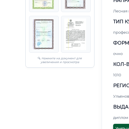
НАПР
Лесная
ТИП К
профес
ФОРМ
очно
🔍
Нажмите на документ для
увеличения и просмотра
КОЛ-В
1010
РЕГИО
Ульянов
ВЫДА
диплом 
Узнать ц