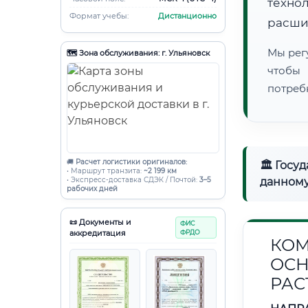
техно
Формат учебы:
Дистанционно
расши
Мы рег
🗺️ Зона обслуживания: г. Ульяновск
чтобы
потреб
🚚
Расчет логистики оригиналов:
🏛 Госу
• Маршрут транзита:
~2 199 км
• Экспресс-доставка СДЭК / Почтой:
3–5
данному
рабочих дней
📜 Документы и
ФИС
аккредитация
ФРДО
КОМ
ОСН
РАС