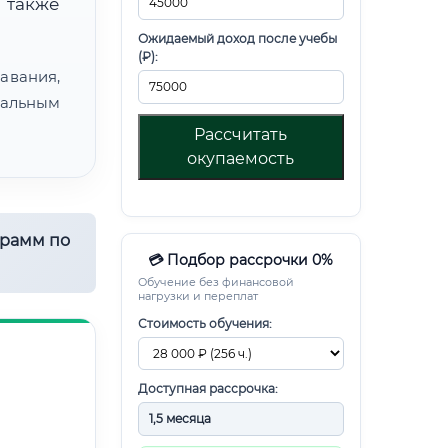
 также
Ожидаемый доход после учебы
(₽):
авания,
альным
Рассчитать
окупаемость
грамм по
💳 Подбор рассрочки 0%
Обучение без финансовой
нагрузки и переплат
Стоимость обучения:
Доступная рассрочка: