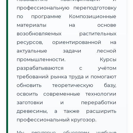
профессиональную переподготовку
по программе Композиционные
материалы на основе
возобновляемых растительных
ресурсов, ориентированной на
🚚
Расчет логистики оригиналов:
актуальные задачи лесной
• Маршрут транзита:
~207 км
• Экспресс-доставка СДЭК / Почтой:
1–2 рабочих дня
промышленности. Курсы
разрабатываются с учётом
📜 Документы и аккредитация
ФИС ФРДО
требований рынка труда и помогают
обновить теоретическую базу,
освоить современные технологии
🔍
Нажмите на документ для увеличения и просмотра
заготовки и переработки
древесины, а также расширить
профессиональный кругозор.
Мы регулярно обновляем учебные