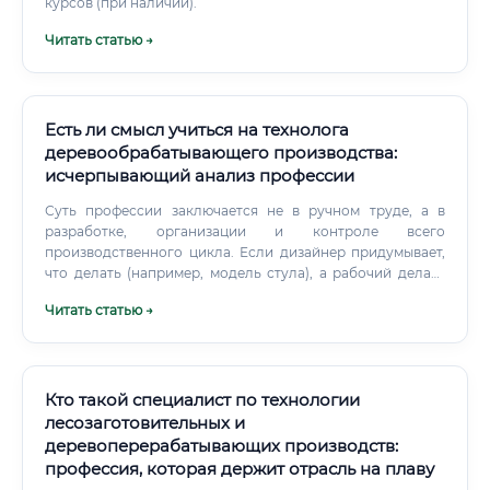
курсов (при наличии).
Читать статью →
Есть ли смысл учиться на технолога
деревообрабатывающего производства:
исчерпывающий анализ профессии
Суть профессии заключается не в ручном труде, а в
разработке, организации и контроле всего
производственного цикла. Если дизайнер придумывает,
что делать (например, модель стула), а рабочий делает
этот стул, то технолог прописывает весь маршрут — от
Читать статью →
выбора подходящей доски до упаковки готового
продукта. Он отвечает на вопросы: Какое оборудование
использовать для раскроя, фрезеровки, шлифовки?
Кто такой специалист по технологии
лесозаготовительных и
деревоперерабатывающих производств:
профессия, которая держит отрасль на плаву