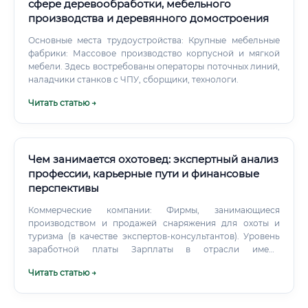
сфере деревообработки, мебельного
производства и деревянного домостроения
Основные места трудоустройства: Крупные мебельные
фабрики: Массовое производство корпусной и мягкой
мебели. Здесь востребованы операторы поточных линий,
наладчики станков с ЧПУ, сборщики, технологи.
Читать статью →
Чем занимается охотовед: экспертный анализ
профессии, карьерные пути и финансовые
перспективы
Коммерческие компании: Фирмы, занимающиеся
производством и продажей снаряжения для охоты и
туризма (в качестве экспертов-консультантов). Уровень
заработной платы Зарплаты в отрасли имеют
значительный разброс. В государственных структурах
Читать статью →
они, как правило, ниже, но обеспечивают стабильность и
социальные гарантии.