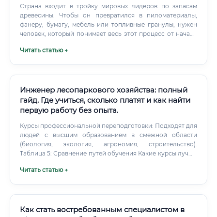
Страна входит в тройку мировых лидеров по запасам
древесины. Чтобы он превратился в пиломатериалы,
фанеру, бумагу, мебель или топливные гранулы, нужен
человек, который понимает весь этот процесс от начала
до конца. Именно таким человеком и является технолог
Читать статью →
лесозаготовительных и деревоперерабатывающих
производств.
Инженер лесопаркового хозяйства: полный
гайд. Где учиться, сколько платят и как найти
первую работу без опыта.
Курсы профессиональной переподготовки: Подходят для
людей с высшим образованием в смежной области
(биология, экология, агрономия, строительство).
Таблица 5: Сравнение путей обучения Какие курсы лучше
выбрать? Выбирайте курсы, которые предлагают не
Читать статью →
только теорию, но и обширную практику: выезды на
объекты, работу с реальными проектами, обучение
работе в специализированном ПО.
Как стать востребованным специалистом в