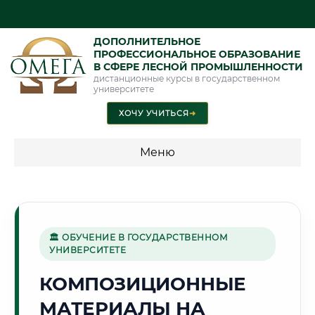
ДОПОЛНИТЕЛЬНОЕ
ПРОФЕССИОНАЛЬНОЕ ОБРАЗОВАНИЕ
В СФЕРЕ ЛЕСНОЙ ПРОМЫШЛЕННОСТИ
дистанционные курсы в государственном
университете
ХОЧУ УЧИТЬСЯ
➜
Меню
💰 ПРОГРАММЫ И СТОИМОСТЬ
Стоимость по программам обучения "Лесная
промышленность"
🏛 ОБУЧЕНИЕ В ГОСУДАРСТВЕННОМ
УНИВЕРСИТЕТЕ
КОМПОЗИЦИОННЫЕ
🎓
МАТЕРИАЛЫ НА
Г. ТОМСК