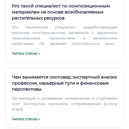
биоразнообразию, ускоряется цифровизация учета
Кто такой специалист по композиционным
лесов.
материалам на основе возобновляемых
растительных ресурсов
Это технический специалист, разрабатывающий
реальные конструкционные материалы с заданными
механическими, термическими и химическими
свойствами. Он заменяет стекловолокно льном,
синтетические смолы — лигнином, пластик —
Читать статью →
крахмальными биополимерами.
Чем занимается охотовед: экспертный анализ
профессии, карьерные пути и финансовые
перспективы
Организация и проведение коммерческих и спортивных
охот. Инструктаж охотников, сопровождение (услуги
егеря).
Читать статью →