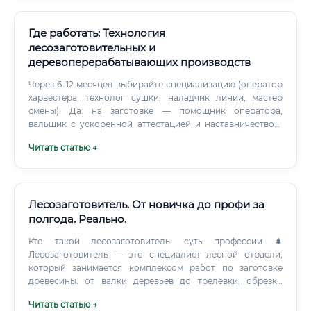
Где работать: Технология
лесозаготовительных и
деревоперерабатывающих производств
Через 6–12 месяцев выбирайте специализацию (оператор
харвестера, технолог сушки, наладчик линии, мастер
смены). Да: на заготовке — помощник оператора,
вальщик с ускоренной аттестацией и наставничеством;
на заводе — сортировщик/укладчик, оператор линии
Читать статью →
начального уровня, лаборант.
Лесозаготовитель. От новичка до профи за
полгода. Реально.
Кто такой лесозаготовитель: суть профессии 🌲
Лесозаготовитель — это специалист лесной отрасли,
который занимается комплексом работ по заготовке
древесины: от валки деревьев до трелёвки, обрезки
сучьев, раскряжёвки стволов и погрузки готового сырья.
Читать статью →
Это одна из ключевых профессий лесопромышленного