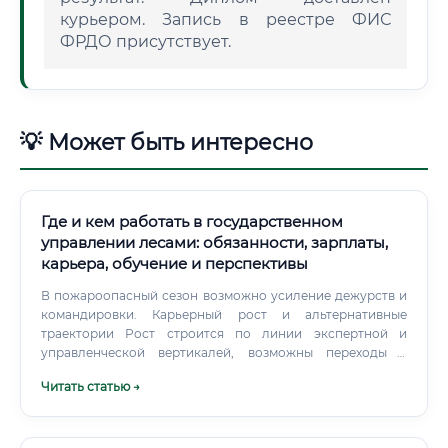
курьером. Запись в реестре ФИС
ФРДО присутствует.
💡 Может быть интересно
Где и кем работать в государственном
управлении лесами: обязанности, зарплаты,
карьера, обучение и перспективы
В пожароопасный сезон возможно усиление дежурств и
командировки. Карьерный рост и альтернативные
траектории Рост строится по линии экспертной и
управленческой вертикалей, возможны переходы в
смежные области (ГИС‑аналитика, НИОКР,
Читать статью →
корпоративный комплаенс). Востребованность сегодня и
завтра, влияние ИИ Профессия востребована:
изменчивый климат усиливает риски пожаров и
вредителей, растет внимание к углеродному балансу и