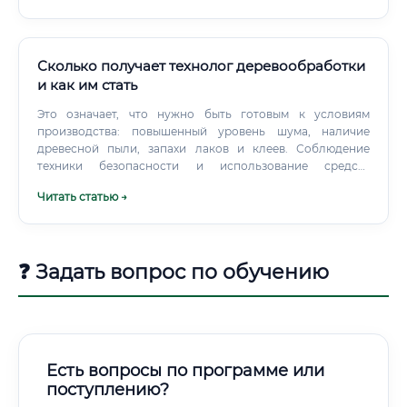
комплекса России — страны, обладающей крупнейшими
запасами леса в мире (более 20% мировых лесных
ресурсов).
Сколько получает технолог деревообработки
и как им стать
Это означает, что нужно быть готовым к условиям
производства: повышенный уровень шума, наличие
древесной пыли, запахи лаков и клеев. Соблюдение
техники безопасности и использование средств
индивидуальной защиты (очки, респираторы, наушники)
Читать статью →
является обязательным.
❓ Задать вопрос по обучению
Есть вопросы по программе или
поступлению?