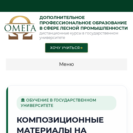
ДОПОЛНИТЕЛЬНОЕ
ПРОФЕССИОНАЛЬНОЕ ОБРАЗОВАНИЕ
В СФЕРЕ ЛЕСНОЙ ПРОМЫШЛЕННОСТИ
дистанционные курсы в государственном
университете
ХОЧУ УЧИТЬСЯ
➜
Меню
💰 ПРОГРАММЫ И СТОИМОСТЬ
Стоимость по программам обучения "Лесная
промышленность"
🏛 ОБУЧЕНИЕ В ГОСУДАРСТВЕННОМ
УНИВЕРСИТЕТЕ
КОМПОЗИЦИОННЫЕ
🔩
МАТЕРИАЛЫ НА
Г. НОВОКУЗНЕЦК