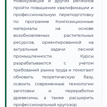
Новокузнецке и других регионов
пройти повышение квалификации и
профессиональную переподготовку
по программе Композиционные
материалы на основе
возобновляемых растительных
🚚
Расчет логистики оригиналов:
• Маршрут транзита:
~307 км
ресурсов, ориентированной на
• Экспресс-доставка СДЭК / Почтой:
1–2 рабочих дня
актуальные задачи лесной
промышленности. Курсы
📜 Документы и аккредитация
ФИС ФРДО
разрабатываются с учётом
требований рынка труда и помогают
обновить теоретическую базу,
🔍
Нажмите на документ для увеличения и просмотра
освоить современные технологии
заготовки и переработки
древесины, а также расширить
профессиональный кругозор.