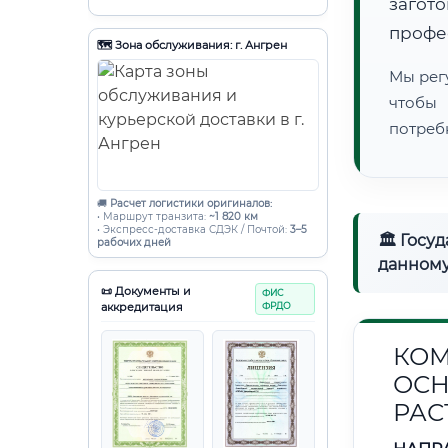
загот
профе
🗺️ Зона обслуживания: г. Ангрен
Мы рег
чтобы
потреб
🚚
Расчет логистики оригиналов:
• Маршрут транзита:
~1 820 км
• Экспресс-доставка СДЭК / Почтой:
3–5
🏛 Госу
рабочих дней
данному
📜 Документы и
ФИС
аккредитация
ФРДО
КОМ
ОСН
РАС