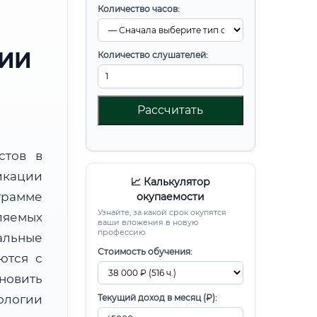
Количество часов:
РИИ
Количество слушателей:
Рассчитать
стов в
икации
📈 Калькулятор
рамме
окупаемости
Узнайте, за какой срок окупятся
ляемых
ваши вложения в новую
профессию
альные
Стоимость обучения:
ются с
новить
ологии
Текущий доход в месяц (₽):