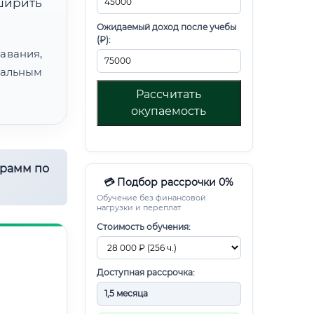
ширить
Ожидаемый доход после учебы
(₽):
авания,
альным
Рассчитать
окупаемость
грамм по
💳 Подбор рассрочки 0%
Обучение без финансовой
нагрузки и переплат
Стоимость обучения:
Доступная рассрочка: