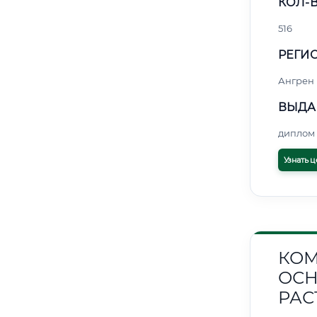
КОЛ-В
516
РЕГИО
Ангрен
ВЫДА
диплом 
Узнать ц
КОМ
ОСН
РАС