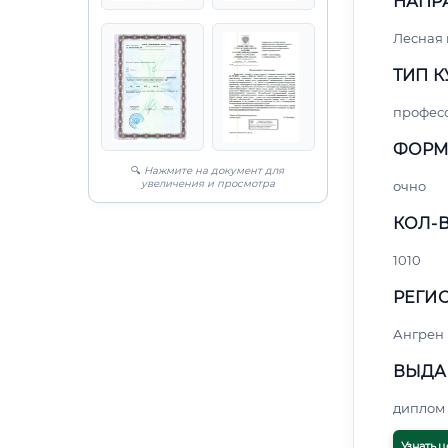
НАПР
Лесная
ТИП К
профес
ФОРМ
🔍
Нажмите на документ для
увеличения и просмотра
очно
КОЛ-В
1010
РЕГИО
Ангрен
ВЫДА
диплом 
Узнать ц