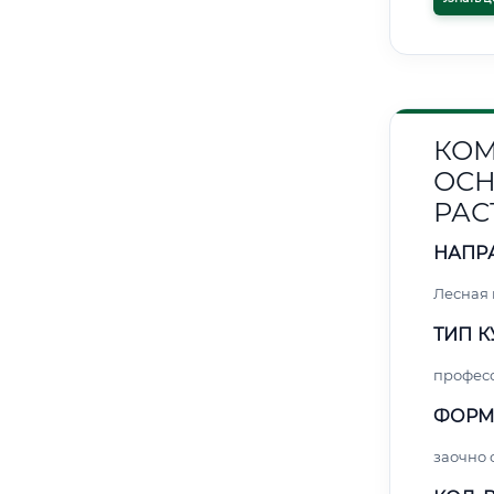
КОМ
ОСН
РАС
НАПР
Лесная
ТИП К
профес
ФОРМ
заочно