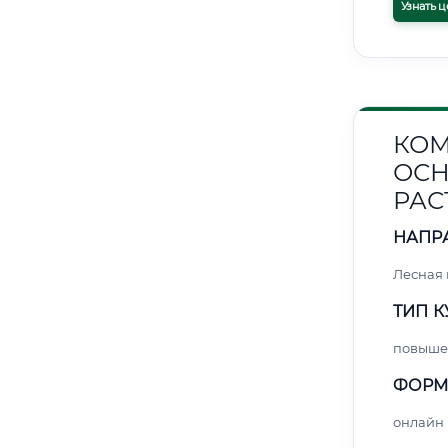
Узнать ц
КОМ
ОСН
РАС
НАПР
Лесная
ТИП К
повыше
ФОРМ
онлайн