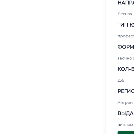
НАПР
Лесная
ТИП К
профес
ФОРМ
заочно 
КОЛ-В
256
РЕГИО
Ангрен
ВЫДА
диплом 