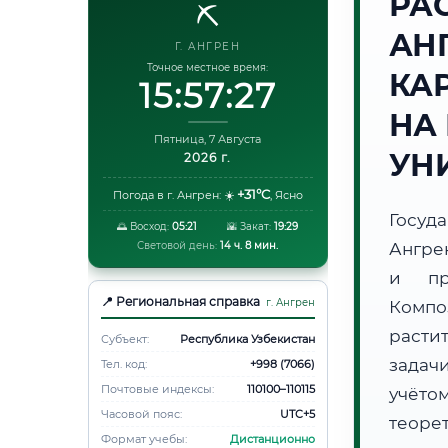
РА
⛏️
АН
Г. АНГРЕН
Точное местное время:
КА
15:57:27
НА
Пятница, 7 Августа
УН
2026 г.
+31°C
Погода в г. Ангрен:
☀️
,
Ясно
Госуд
🌅 Восход:
05:21
🌇 Закат:
19:29
Световой день:
14 ч. 8 мин.
Ангре
и пр
📍 Региональная справка
г. Ангрен
Компо
расти
Субъект:
Республика Узбекистан
задач
Тел. код:
+998 (7066)
Почтовые индексы:
110100–110115
учёто
Часовой пояс:
UTC+5
теоре
Формат учебы:
Дистанционно