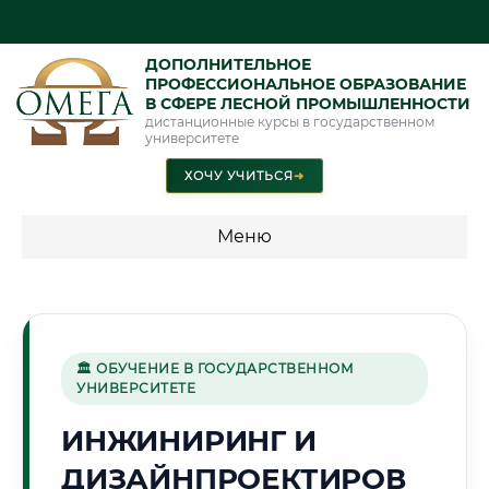
ДОПОЛНИТЕЛЬНОЕ
ПРОФЕССИОНАЛЬНОЕ ОБРАЗОВАНИЕ
В СФЕРЕ ЛЕСНОЙ ПРОМЫШЛЕННОСТИ
дистанционные курсы в государственном
университете
ХОЧУ УЧИТЬСЯ
➜
Меню
💰 ПРОГРАММЫ И СТОИМОСТЬ
Стоимость по программам обучения "Лесная
промышленность"
🏛 ОБУЧЕНИЕ В ГОСУДАРСТВЕННОМ
УНИВЕРСИТЕТЕ
ИНЖИНИРИНГ И
⚓
ДИЗАЙНПРОЕКТИРОВ
Г. СЕВАСТОПОЛЬ