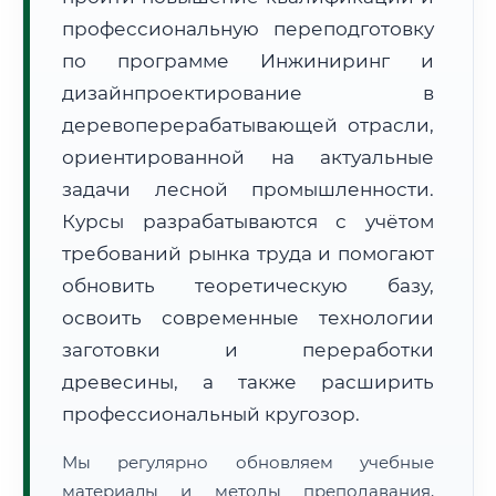
профессиональную переподготовку
по программе Инжиниринг и
дизайнпроектирование в
деревоперерабатывающей отрасли,
ориентированной на актуальные
🚚
Расчет логистики оригиналов:
задачи лесной промышленности.
• Маршрут транзита:
~3 643 км
• Экспресс-доставка СДЭК / Почтой:
5–7 рабочих дней
Курсы разрабатываются с учётом
требований рынка труда и помогают
📜 Документы и аккредитация
ФИС ФРДО
обновить теоретическую базу,
освоить современные технологии
заготовки и переработки
🔍
Нажмите на документ для увеличения и просмотра
древесины, а также расширить
профессиональный кругозор.
Мы регулярно обновляем учебные
материалы и методы преподавания,