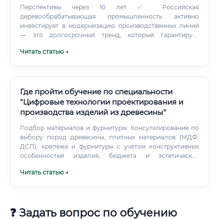
Перспективы через 10 лет ✅ Российская
деревообрабатывающая промышленность активно
инвестирует в модернизацию производственных линий
— это долгосрочный тренд, который гарантирует
устойчивый спрос на наладчиков. ✅ Через 10 лет
Читать статью →
специалист с опытом 5–7 лет на момент старта может
занимать должность мастера цеха, начальника
производственного участка или технолога с доходом от
150 000 до 250 000 рублей в месяц.
Где пройти обучение по специальности
"Цифровые технологии проектирования и
производства изделий из древесины"
Подбор материалов и фурнитуры: Консультирование по
выбору пород древесины, плитных материалов (МДФ,
ДСП), крепежа и фурнитуры с учетом конструктивных
особенностей изделия, бюджета и эстетических
требований. Технологический контроль: Сопровождение
Читать статью →
производственного процесса, контроль качества на всех
этапах — от раскроя заготовок до финишной сборки.
❓ Задать вопрос по обучению