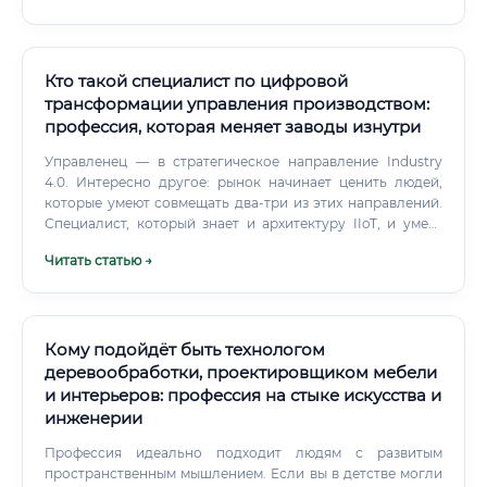
Кто такой специалист по цифровой
трансформации управления производством:
профессия, которая меняет заводы изнутри
Управленец — в стратегическое направление Industry
4.0. Интересно другое: рынок начинает ценить людей,
которые умеют совмещать два-три из этих направлений.
Специалист, который знает и архитектуру IIoT, и умеет
работать с данными, и способен составить дорожную
Читать статью →
карту трансформации — редкость.
Кому подойдёт быть технологом
деревообработки, проектировщиком мебели
и интерьеров: профессия на стыке искусства и
инженерии
Профессия идеально подходит людям с развитым
пространственным мышлением. Если вы в детстве могли