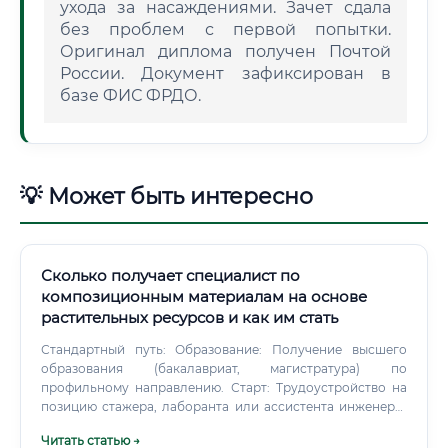
ухода за насаждениями. Зачет сдала
без проблем с первой попытки.
Оригинал диплома получен Почтой
России. Документ зафиксирован в
базе ФИС ФРДО.
💡 Может быть интересно
Сколько получает специалист по
композиционным материалам на основе
растительных ресурсов и как им стать
Стандартный путь: Образование: Получение высшего
образования (бакалавриат, магистратура) по
профильному направлению. Старт: Трудоустройство на
позицию стажера, лаборанта или ассистента инженера-
технолога еще во время учебы или сразу после выпуска.
Читать статью →
Это позволяет получить бесценный практический опыт.