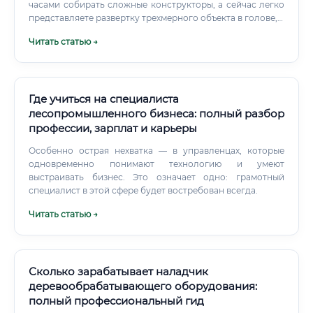
часами собирать сложные конструкторы, а сейчас легко
представляете развертку трехмерного объекта в голове, у
вас отличный стартовый капитал. Здесь нужен ум
Читать статью →
практического склада — тот, который смотрит на
красивый стол и сразу думает: "А как закреплена эта
царга?".
Где учиться на специалиста
лесопромышленного бизнеса: полный разбор
профессии, зарплат и карьеры
Особенно острая нехватка — в управленцах, которые
одновременно понимают технологию и умеют
выстраивать бизнес. Это означает одно: грамотный
специалист в этой сфере будет востребован всегда.
Читать статью →
Сколько зарабатывает наладчик
деревообрабатывающего оборудования:
полный профессиональный гид