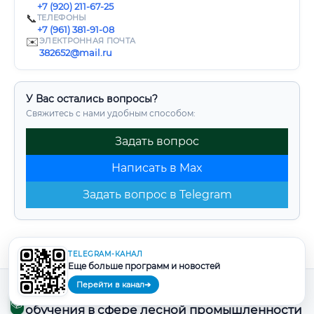
+7 (920) 211-67-25
📞
ТЕЛЕФОНЫ
+7 (961) 381-91-08
✉️
ЭЛЕКТРОННАЯ ПОЧТА
382652@mail.ru
У Вас остались вопросы?
Свяжитесь с нами удобным способом:
Задать вопрос
Написать в Max
Задать вопрос в Telegram
TELEGRAM-КАНАЛ
Еще больше программ и новостей
Перейти в канал
➔
Полезные материалы по программам
📚
обучения в сфере лесной промышленности