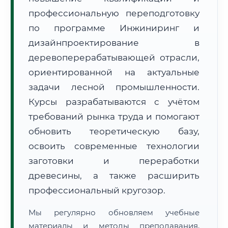
профессиональную переподготовку
по программе Инжиниринг и
дизайнпроектирование в
деревоперерабатывающей отрасли,
ориентированной на актуальные
🚚
Расчет логистики оригиналов:
задачи лесной промышленности.
• Маршрут транзита:
~3 333 км
• Экспресс-доставка СДЭК / Почтой:
5–7 рабочих дней
Курсы разрабатываются с учётом
требований рынка труда и помогают
📜 Документы и аккредитация
ФИС ФРДО
обновить теоретическую базу,
освоить современные технологии
заготовки и переработки
🔍
Нажмите на документ для увеличения и просмотра
древесины, а также расширить
профессиональный кругозор.
Мы регулярно обновляем учебные
материалы и методы преподавания,