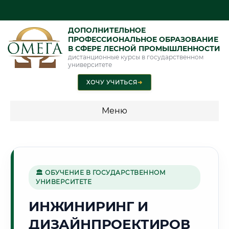
ДОПОЛНИТЕЛЬНОЕ
ПРОФЕССИОНАЛЬНОЕ ОБРАЗОВАНИЕ
В СФЕРЕ ЛЕСНОЙ ПРОМЫШЛЕННОСТИ
дистанционные курсы в государственном
университете
ХОЧУ УЧИТЬСЯ
➜
Меню
💰 ПРОГРАММЫ И СТОИМОСТЬ
Стоимость по программам обучения "Лесная
промышленность"
🏛 ОБУЧЕНИЕ В ГОСУДАРСТВЕННОМ
УНИВЕРСИТЕТЕ
ИНЖИНИРИНГ И
🌊
ДИЗАЙНПРОЕКТИРОВ
Г. БАТУМИ