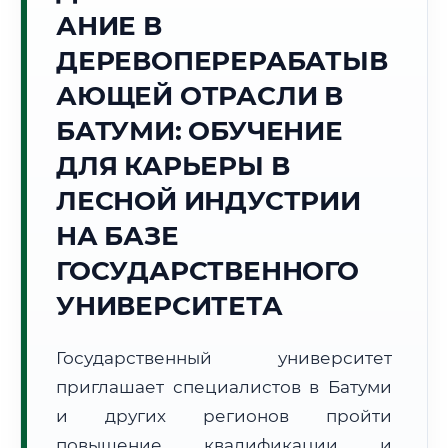
АНИЕ В
Точное местное время:
10:30:50
ДЕРЕВОПЕРЕРАБАТЫВ
АЮЩЕЙ ОТРАСЛИ В
Суббота, 8 Августа
2026 г.
БАТУМИ: ОБУЧЕНИЕ
+27°C
Погода в г. Батуми:
⛅
,
Переменная облачность
ДЛЯ КАРЬЕРЫ В
🌅 Восход:
06:15
🌇 Закат:
20:23
ЛЕСНОЙ ИНДУСТРИИ
Световой день:
14 ч. 8 мин.
НА БАЗЕ
📍 Региональная справка
г. Батуми
ГОСУДАРСТВЕННОГО
Субъект:
Грузия
УНИВЕРСИТЕТА
Тел. код:
+995 (422)
Почтовые индексы:
6000–6010
Государственный университет
Часовой пояс:
UTC+4
приглашает специалистов в Батуми
Формат учебы:
Дистанционно
и других регионов пройти
повышение квалификации и
🗺️ Зона обслуживания: г. Батуми