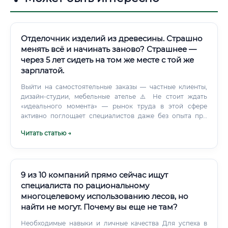
Отделочник изделий из древесины. Страшно
менять всё и начинать заново? Страшнее —
через 5 лет сидеть на том же месте с той же
зарплатой.
Выйти на самостоятельные заказы — частные клиенты,
дизайн-студии, мебельные ателье ⚠️ Не стоит ждать
«идеального момента» — рынок труда в этой сфере
активно поглощает специалистов даже без опыта при
наличии базового обучения. Можно ли войти в
Читать статью →
профессию без опыта ✅ Да, и это один из главных плюсов
профессии. Большинство предприятий готовы
принимать выпускников курсов на позицию ученика или
помощника отделочника.
9 из 10 компаний прямо сейчас ищут
специалиста по рациональному
многоцелевому использованию лесов, но
найти не могут. Почему вы еще не там?
Необходимые навыки и личные качества Для успеха в