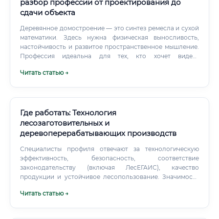
разбор профессии от проектирования до
сдачи объекта
Деревянное домостроение — это синтез ремесла и сухой
математики. Здесь нужна физическая выносливость,
настойчивость и развитое пространственное мышление.
Профессия идеальна для тех, кто хочет видеть
материальный результат своей работы.
Читать статью →
Где работать: Технология
лесозаготовительных и
деревоперерабатывающих производств
Специалисты профиля отвечают за технологическую
эффективность, безопасность, соответствие
законодательству (включая ЛесЕГАИС), качество
продукции и устойчивое лесопользование. Значимость
профессии для экономики: формирует сырьевую базу
Читать статью →
для строительства, инфраструктуры, упаковки, мебели;
создаёт занятость в регионах с высокой лесистостью;
влияет на экспортный потенциал и импортозамещение;