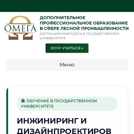
ДОПОЛНИТЕЛЬНОЕ
ПРОФЕССИОНАЛЬНОЕ ОБРАЗОВАНИЕ
В СФЕРЕ ЛЕСНОЙ ПРОМЫШЛЕННОСТИ
дистанционные курсы в государственном
университете
ХОЧУ УЧИТЬСЯ
➜
Меню
💰 ПРОГРАММЫ И СТОИМОСТЬ
Стоимость по программам обучения "Лесная
промышленность"
🏛 ОБУЧЕНИЕ В ГОСУДАРСТВЕННОМ
УНИВЕРСИТЕТЕ
ИНЖИНИРИНГ И
🌾
ДИЗАЙНПРОЕКТИРОВ
Г. БАРНАУЛ