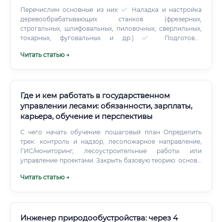
Перечислим основные из них: ✅ Наладка и настройка
деревообрабатывающих станков (фрезерных,
строгальных, шлифовальных, пиловочных, сверлильных,
токарных, фуговальных и др.) ✅ Подготовка
оборудования к работе согласно технологическим
Читать статью →
картам и чертежам ✅ Замена и регулировка режущего
инструмента (пил, фрез, ножей, свёрл) ✅ Проверка
точности настройки и корректировка отклонений ✅
Техническое обслуживание и профилактический ремонт
оборудования ✅ Выявление неисправностей и их
Где и кем работать в государственном
устранение ✅ Контроль качества обработки деталей на
управлении лесами: обязанности, зарплаты,
вверенных станках ✅ Ведение технической документации
карьера, обучение и перспективы
и журналов обслуживания ✅ Взаимодействие с
технологами, механиками, электриками ⚠️ Важно
С чего начать обучение: пошаговый план Определить
понимать: наладчик не просто выполняет механическую
трек: контроль и надзор, лесопожарное направление,
работу. Он несёт ответственность за производительность
ГИС/мониторинг, лесоустроительные работы или
участка и качество продукции, что существенно
управление проектами. Закрыть базовую теорию: основы
повышает его статус и уровень оплаты труда. Какие
лесного дела, лесное законодательство, охрана труда.
Читать статью →
навыки необходимы специалисту График работы и
Освоить инструменты: QGIS/ArcGIS, основы ДЗЗ
условия труда Работа наладчика, как правило,
(Sentinel/Landsat), Excel/Power BI, радиосвязь и
осуществляется в рамках сменного графика — в
навигация.
зависимости от режима работы предприятия.
Инженер природообустройства: через 4