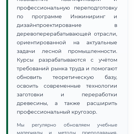
профессиональную переподготовку
по программе Инжиниринг и
дизайнпроектирование в
деревоперерабатывающей отрасли,
ориентированной на актуальные
🚚
Расчет логистики оригиналов:
задачи лесной промышленности.
• Маршрут транзита:
~194 км
• Экспресс-доставка СДЭК / Почтой:
1–2 рабочих дня
Курсы разрабатываются с учётом
требований рынка труда и помогают
📜 Документы и аккредитация
ФИС ФРДО
обновить теоретическую базу,
освоить современные технологии
заготовки и переработки
🔍
Нажмите на документ для увеличения и просмотра
древесины, а также расширить
профессиональный кругозор.
Мы регулярно обновляем учебные
материалы и методы преподавания,