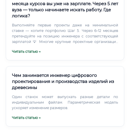
месяца курсов вы уже на зарплате. Через 5 лет
вуза — только начинаете искать работу. Где
логика?
Выполняйте первые проекты даже на минимальной
ставке — копите портфолио Шаг 5. Через 6–12 месяцев
претендуйте на позицию инженера с соответствующей
зарплатой 💡 Многие крупные проектные организации
берут выпускников без опыта на стажировку с
Читать статью →
последующим трудоустройством. Карьерный рост: куда
расти дальше 📈 Карьерная лестница в данной
профессии хорошо структурирована: ✅ Дополнительные
направления развития: Научная деятельность (кандидат,
доктор наук) Открытие собственного проектного бюро
Чем занимается инженер цифрового
Переход в международные организации
проектирования и производства изделий из
Государственное управление (министерства, агентства)
древесины
Смежные специальности и сравнение с инженером
природообустройства Часто соискатели сравнивают
Один станок может выпускать разные детали по
инженера природообустройства со смежными
индивидуальным файлам. Параметрическая модель
профессиями.
ускоряет изменение размеров.
Читать статью →