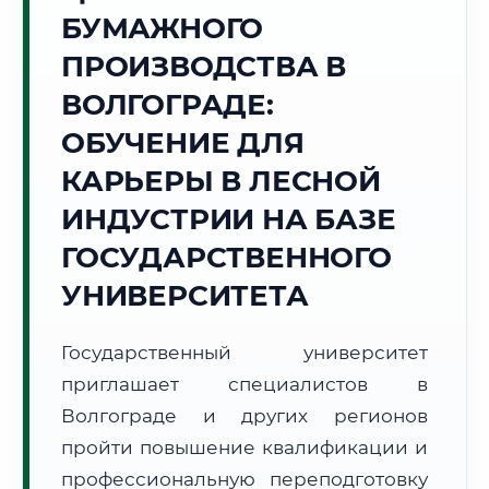
БУМАЖНОГО
Точное местное время:
13:38:42
ПРОИЗВОДСТВА В
ВОЛГОГРАДЕ:
Пятница, 7 Августа
2026 г.
ОБУЧЕНИЕ ДЛЯ
+26°C
Погода в г. Волгоград:
☀️
,
Ясно
КАРЬЕРЫ В ЛЕСНОЙ
🌅 Восход:
04:44
🌇 Закат:
19:31
ИНДУСТРИИ НА БАЗЕ
Световой день:
14 ч. 47 мин.
ГОСУДАРСТВЕННОГО
📍 Региональная справка
г. Волгоград
УНИВЕРСИТЕТА
Субъект:
Волгоградская область
Тел. код:
+7 (8442)
Государственный университет
Почтовые индексы:
400000–400999
приглашает специалистов в
Часовой пояс:
МСК (UTC+3)
Волгограде и других регионов
Формат учебы:
Дистанционно
пройти повышение квалификации и
профессиональную переподготовку
🗺️ Зона обслуживания: г. Волгоград