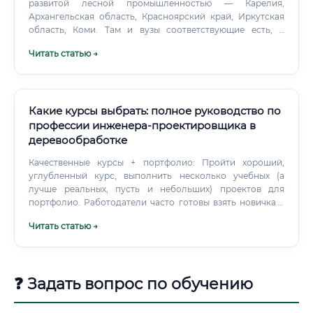
развитой лесной промышленностью — Карелия,
Архангельская область, Красноярский край, Иркутская
область, Коми. Там и вузы соответствующие есть, и
практику можно пройти на реальных объектах, и
Читать статью →
устроиться после выпуска значительно проще. Какие
навыки нужны для работы Технолог лесозаготовительных
и деревоперерабатывающих производств — это инженер
широкого профиля.
Какие курсы выбрать: полное руководство по
профессии инженера-проектировщика в
деревообработке
Качественные курсы + портфолио: Пройти хороший,
углубленный курс, выполнить несколько учебных (а
лучше реальных, пусть и небольших) проектов для
портфолио. Работодатели часто готовы взять новичка с
горящими глазами и хорошим портфолио, чем опытного
Читать статью →
специалиста, застрявшего в технологиях прошлого века.
Позиция помощника/стажера: Искать вакансии, где
требуется ассистент конструктора.
❓ Задать вопрос по обучению