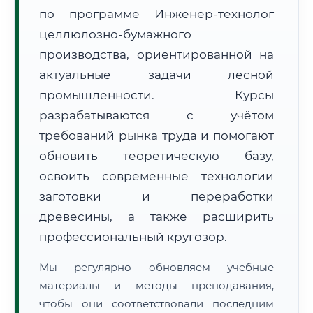
по программе Инженер-технолог
целлюлозно-бумажного
производства, ориентированной на
актуальные задачи лесной
промышленности. Курсы
🚚
Расчет логистики оригиналов:
разрабатываются с учётом
• Маршрут транзита:
~2 693 км
• Экспресс-доставка СДЭК / Почтой:
4–6 рабочих дней
требований рынка труда и помогают
обновить теоретическую базу,
📜 Документы и аккредитация
ФИС ФРДО
освоить современные технологии
заготовки и переработки
древесины, а также расширить
🔍
Нажмите на документ для увеличения и просмотра
профессиональный кругозор.
Мы регулярно обновляем учебные
материалы и методы преподавания,
чтобы они соответствовали последним