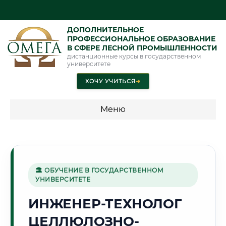
ДОПОЛНИТЕЛЬНОЕ
ПРОФЕССИОНАЛЬНОЕ ОБРАЗОВАНИЕ
В СФЕРЕ ЛЕСНОЙ ПРОМЫШЛЕННОСТИ
дистанционные курсы в государственном
университете
ХОЧУ УЧИТЬСЯ
➜
Меню
💰 ПРОГРАММЫ И СТОИМОСТЬ
Стоимость по программам обучения "Лесная
промышленность"
🏛 ОБУЧЕНИЕ В ГОСУДАРСТВЕННОМ
УНИВЕРСИТЕТЕ
ИНЖЕНЕР-ТЕХНОЛОГ
⚔️
ЦЕЛЛЮЛОЗНО-
Г. ВОЛГОГРАД