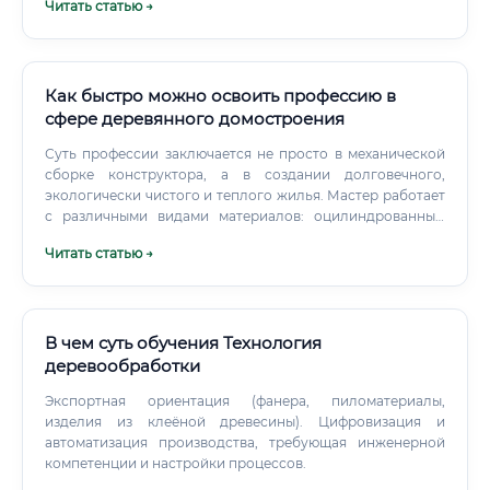
Читать статью →
карьерный рост.
Как быстро можно освоить профессию в
сфере деревянного домостроения
Суть профессии заключается не просто в механической
сборке конструктора, а в создании долговечного,
экологически чистого и теплого жилья. Мастер работает
с различными видами материалов: оцилиндрованным
бревном, профилированным и клееным брусом, а также с
Читать статью →
элементами для каркасных и панельных домов (SIP, CLT-
панели). Он должен понимать, как древесина «дышит»,
как ведет себя при изменении влажности и температуры,
и уметь применять эти знания на практике для
предотвращения усадки, деформации и других
В чем суть обучения Технология
нежелательных процессов.
деревообработки
Экспортная ориентация (фанера, пиломатериалы,
изделия из клеёной древесины). Цифровизация и
автоматизация производства, требующая инженерной
компетенции и настройки процессов.