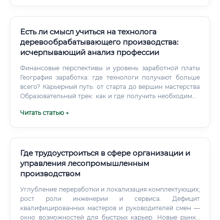
Есть ли смысл учиться на технолога
деревообрабатывающего производства:
исчерпывающий анализ профессии
Финансовые перспективы и уровень заработной платы
География заработка: где технологи получают больше
всего? Карьерный путь: от старта до вершин мастерства
Образовательный трек: как и где получить необходимые
знания? Трудоустройство: необходимые документы и
Читать статью →
вход в профессию без опыта Экономика обучения:
окупаемость курсов и перспективы выпускников
Ключевые компетенции: какие навыки необходимы для
успеха?
Где трудоустроиться в сфере организации и
управления лесопромышленным
производством
Углубление переработки и локализация комплектующих;
рост роли инженерии и сервиса. Дефицит
квалифицированных мастеров и руководителей смен —
окно возможностей для быстрых карьер. Новые рынки