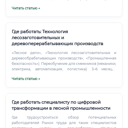
сбыта, диверсификация продукции (строительство из
Читать статью →
CLT, модульные дома).
Где работать: Технология
лесозаготовительных и
деревоперерабатывающих производств
«Лесное дело», «Технология лесозаготовительных и
деревообрабатывающих производств», «Промышленная
безопасность»). Переобучение для смежников (механики,
электрика, автоматизация, логистика): 3–6 месяцев
интенсивов и стажировка.
Читать статью →
Где работать специалисту по цифровой
трансформации в лесной промышленности
Где трудоустроиться: обзор потенциальных
работодателей Рынок труда для таких специалистов