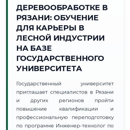
ДЕРЕВООБРАБОТКЕ В
Точное местное время:
01:51:38
РЯЗАНИ: ОБУЧЕНИЕ
ДЛЯ КАРЬЕРЫ В
Пятница, 7 Августа
2026 г.
ЛЕСНОЙ ИНДУСТРИИ
+24°C
Погода в г. Рязань:
🌤️
,
Преимущественно ясно
НА БАЗЕ
🌅 Восход:
04:40
🌇 Закат:
20:13
ГОСУДАРСТВЕННОГО
Световой день:
15 ч. 33 мин.
УНИВЕРСИТЕТА
📍 Региональная справка
г. Рязань
Государственный университет
Субъект:
Рязанская область
приглашает специалистов в Рязани
Тел. код:
+7 (4912)
Почтовые индексы:
390000–390999
и других регионов пройти
Часовой пояс:
МСК (UTC+3)
повышение квалификации и
Формат учебы:
Дистанционно
профессиональную переподготовку
по программе Инженер-технолог по
🗺️ Зона обслуживания: г. Рязань