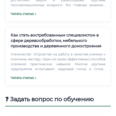
достаточно широк и разнообразен: Крупные
лесопромышленные холдинги: Это главные заказчики
цифровизации. Компании федерального уровня
Читать статью →
(например, Segezha Group, Группа "Илим", "УЛК") активно
инвестируют в модернизацию и имеют целые
департаменты по цифровой трансформации. Средние и
малые лесопильные и деревообрабатывающие
предприятия: Они также осознают необходимость
Как стать востребованным специалистом в
автоматизации для выживания на рынке.
сфере деревообработки, мебельного
производства и деревянного домостроения
Ученичество: Устройство на работу в качестве ученика к
опытному мастеру. Один из самых эффективных способов
освоения практических навыков. Многие крупные
предприятия испытывают кадровый голод и готовы
принимать на работу людей без опыта на начальные
Читать статью →
позиции с последующим обучением на рабочем месте.
❓ Задать вопрос по обучению