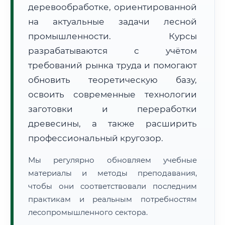
деревообработке, ориентированной
на актуальные задачи лесной
промышленности. Курсы
разрабатываются с учётом
требований рынка труда и помогают
обновить теоретическую базу,
🚚
Расчет логистики оригиналов:
• Маршрут транзита:
~2 724 км
• Экспресс-доставка СДЭК / Почтой:
4–6 рабочих дней
освоить современные технологии
заготовки и переработки
📜 Документы и аккредитация
ФИС ФРДО
древесины, а также расширить
профессиональный кругозор.
Мы регулярно обновляем учебные
🔍
Нажмите на документ для увеличения и просмотра
материалы и методы преподавания,
чтобы они соответствовали последним
практикам и реальным потребностям
лесопромышленного сектора.