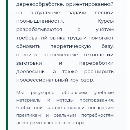
деревообработке, ориентированной
на актуальные задачи лесной
промышленности. Курсы
разрабатываются с учётом
требований рынка труда и помогают
обновить теоретическую базу,
🚚
Расчет логистики оригиналов:
• Маршрут транзита:
~3 084 км
• Экспресс-доставка СДЭК / Почтой:
4–6 рабочих дней
освоить современные технологии
заготовки и переработки
📜 Документы и аккредитация
ФИС ФРДО
древесины, а также расширить
профессиональный кругозор.
Мы регулярно обновляем учебные
🔍
Нажмите на документ для увеличения и просмотра
материалы и методы преподавания,
чтобы они соответствовали последним
практикам и реальным потребностям
лесопромышленного сектора.