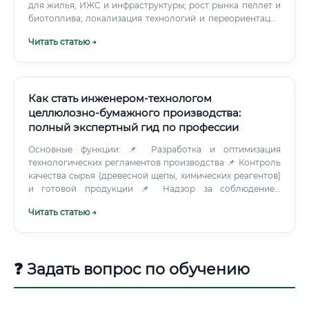
для жилья, ИЖС и инфраструктуры; рост рынка пеллет и
биотоплива; локализация технологий и переориентация
логистики поддерживают занятость. Через 10 лет: рост
Читать статью →
доли домостроения из древесины (CLT/GLT), фабрикация
модульных домов; углеродные проекты и устойчивое
лесопользование — новая экономика леса; роботизация
и аналитика повышают производительность, но не
отменяют потребность в квалифицированных
Как стать инженером-технологом
операторах, технологах и инженерах по обслуживанию.
целлюлозно-бумажного производства:
полный экспертный гид по профессии
Основные функции: 📌 Разработка и оптимизация
технологических регламентов производства 📌 Контроль
качества сырья (древесной щепы, химических реагентов)
и готовой продукции 📌 Надзор за соблюдением
технологических параметров на каждом этапе
Читать статью →
производства 📌 Взаимодействие с лабораторией для
анализа показателей качества (влажность, прочность,
белизна, степень помола и др.) 📌 Анализ причин брака и
разработка мероприятий по его устранению 📌 Участие в
❓ Задать вопрос по обучению
освоении новых видов продукции и модернизации
оборудования 📌 Ведение технической документации —
технологических карт, журналов, актов 📌 Обучение и
инструктаж производственного персонала 📌 Контроль