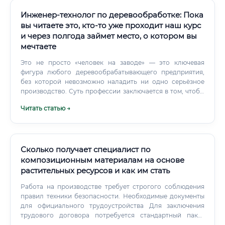
Инженер-технолог по деревообработке: Пока
вы читаете это, кто-то уже проходит наш курс
и через полгода займет место, о котором вы
мечтаете
Это не просто «человек на заводе» — это ключевая
фигура любого деревообрабатывающего предприятия,
без которой невозможно наладить ни одно серьёзное
производство. Суть профессии заключается в том, чтобы
разрабатывать, внедрять и оптимизировать
Читать статью →
технологические процессы обработки древесины — от
первичной распиловки бревна до выпуска готовой
продукции: мебели, строительных конструкций, фанеры,
ДСП, МДФ и других материалов.
Сколько получает специалист по
композиционным материалам на основе
растительных ресурсов и как им стать
Работа на производстве требует строгого соблюдения
правил техники безопасности. Необходимые документы
для официального трудоустройства Для заключения
трудового договора потребуется стандартный пакет
документов согласно законодательству РФ: Паспорт