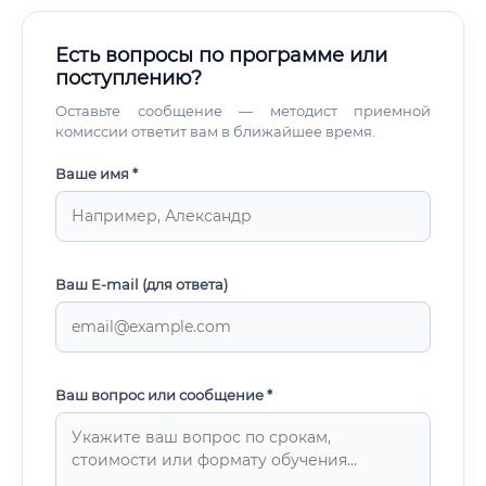
расхода сырья, химикатов и энергоресурсов 📌
Соблюдение требований охраны труда, промышленной и
Есть вопросы по программе или
экологической безопасности ⚠️ На крупных
поступлению?
предприятиях технолог может специализироваться на
отдельном участке: варка целлюлозы, отбелка,
Оставьте сообщение — методист приемной
бумагоделательная машина, отделка и упаковка. На
комиссии ответит вам в ближайшее время.
малых предприятиях один специалист нередко
охватывает весь технологический цикл.
Ваше имя *
Ваш E-mail (для ответа)
Ваш вопрос или сообщение *