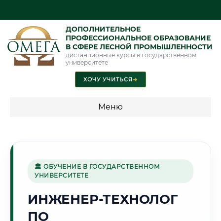
ДОПОЛНИТЕЛЬНОЕ
ПРОФЕССИОНАЛЬНОЕ ОБРАЗОВАНИЕ
В СФЕРЕ ЛЕСНОЙ ПРОМЫШЛЕННОСТИ
дистанционные курсы в государственном
университете
ХОЧУ УЧИТЬСЯ
➜
Меню
💰 ПРОГРАММЫ И СТОИМОСТЬ
Стоимость по программам обучения "Лесная
промышленность"
🏛 ОБУЧЕНИЕ В ГОСУДАРСТВЕННОМ
УНИВЕРСИТЕТЕ
ИНЖЕНЕР-ТЕХНОЛОГ
☀️
ПО
Г. РОСТОВ-НА-ДОНУ