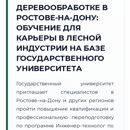
ДЕРЕВООБРАБОТКЕ В
Точное местное время:
13:00:40
РОСТОВЕ-НА-ДОНУ:
ОБУЧЕНИЕ ДЛЯ
Воскресенье, 9 Августа
2026 г.
КАРЬЕРЫ В ЛЕСНОЙ
+28°C
Погода в г. Ростов-на-Дону:
🌤️
,
Преимущественно ясно
ИНДУСТРИИ НА БАЗЕ
🌅 Восход:
05:10
🌇 Закат:
19:43
ГОСУДАРСТВЕННОГО
Световой день:
14 ч. 33 мин.
УНИВЕРСИТЕТА
📍 Региональная справка
г. Ростов-на-Дону
Государственный университет
Субъект:
Ростовская область
приглашает специалистов в
Тел. код:
+7 (863)
Почтовые индексы:
344000–344999
Ростове-на-Дону и других регионов
Часовой пояс:
МСК (UTC+3)
пройти повышение квалификации и
Формат учебы:
Дистанционно
профессиональную переподготовку
по программе Инженер-технолог по
🗺️ Зона обслуживания: г. Ростов-на-Дону