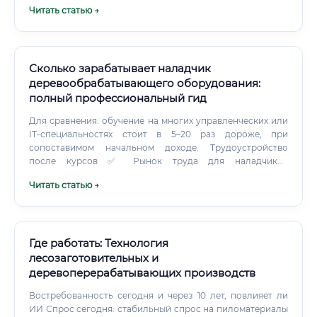
Читать статью →
гражданина РФ. Трудовая книжка (в бумажном или
электронном виде, СТД-Р).
Сколько зарабатывает наладчик
деревообрабатывающего оборудования:
полный профессиональный гид
Для сравнения: обучение на многих управленческих или
IT-специальностях стоит в 5–20 раз дороже, при
сопоставимом начальном доходе. Трудоустройство
после курсов ✅ Рынок труда для наладчиков
деревообрабатывающего оборудования устойчив и
Читать статью →
демонстрирует стабильный дефицит кадров.
Где работать: Технология
лесозаготовительных и
деревоперерабатывающих производств
Востребованность сегодня и через 10 лет, повлияет ли
ИИ Спрос сегодня: стабильный спрос на пиломатериалы