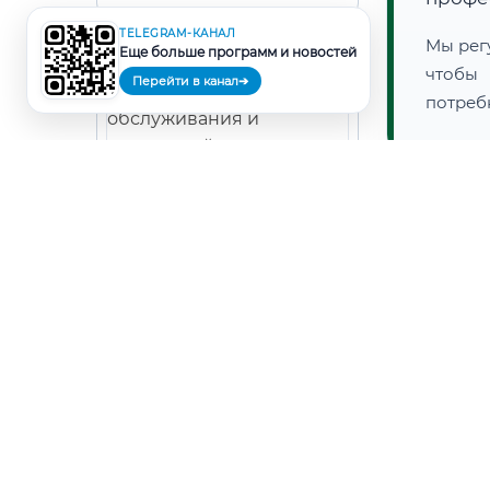
TELEGRAM-КАНАЛ
Мы рег
🗺️ Зона обслуживания: г.
Еще больше программ и новостей
Нижневартовск
чтобы
Перейти в канал
➔
потреб
🏛 Госу
🚚
Расчет логистики оригиналов:
данному
• Маршрут транзита:
~755 км
• Экспресс-доставка СДЭК / Почтой:
1–2
рабочих дня
📜 Документы и
ФИС
ИНЖ
аккредитация
ФРДО
ДЕР
НАПР
Лесная