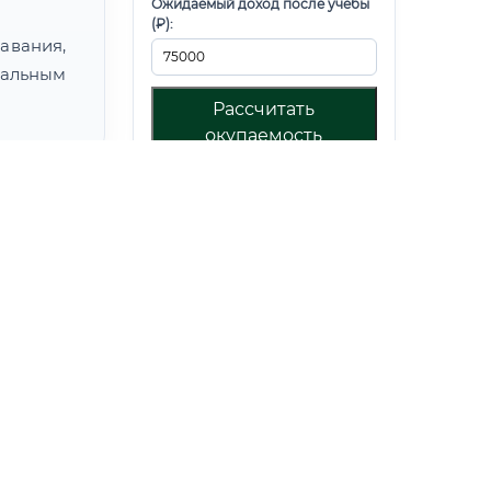
Ожидаемый доход после учебы
(₽):
авания,
альным
Рассчитать
окупаемость
грамм по
💳 Подбор рассрочки 0%
Обучение без финансовой
нагрузки и переплат
Стоимость обучения:
Доступная рассрочка:
Платеж в месяц: