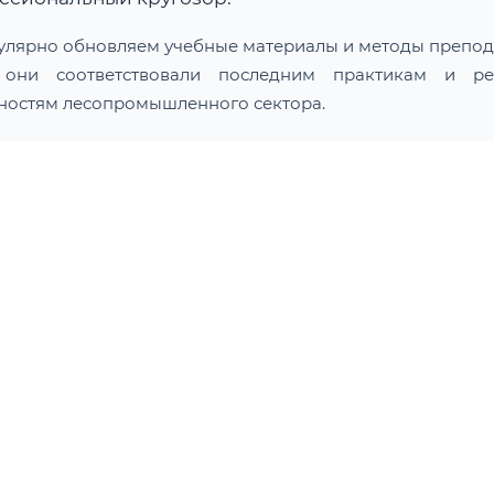
улярно обновляем учебные материалы и методы препод
 они соответствовали последним практикам и ре
ностям лесопромышленного сектора.
дарственный университет предлагает несколько про
 курсу:
ЕНЕР-ТЕХНОЛОГ ПО
ЕВООБРАБОТКЕ
АВЛЕНИЕ ОБУЧЕНИЯ:
 промышленность