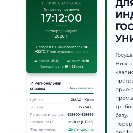
ДЛ
Г. НИЖНЕВАРТОВСК
Точное местное время:
ИН
17:12:01
ГО
Четверг, 6 Августа
УН
2026 г.
Погода в г. Нижневартовск:
🌤️
+22°C
,
Преимущественно ясно
Госуд
🌅 Восход:
03:40
🌇 Закат:
20:18
Нижне
Световой день:
16 ч. 38 мин.
квали
прог
📍 Региональная
г.
справка
Нижневартовск
орие
пром
Субъект:
ХМАО - Югра
требо
Тел. код:
+7 (3466)
базу,
Почтовые индексы:
628600–628699
Часовой пояс:
МСК+2 (UTC+5)
пере
Формат учебы:
Дистанционно
профе