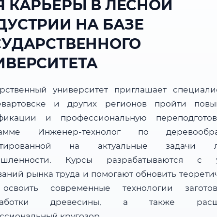
Я КАРЬЕРЫ В ЛЕСНОЙ
ДУСТРИИ НА БАЗЕ
СУДАРСТВЕННОГО
ИВЕРСИТЕТА
арственный университет приглашает специали
вартовске и других регионов пройти пов
фикации и профессиональную переподгото
рамме Инженер-технолог по деревообраб
нтированной на актуальные задачи л
ышленности. Курсы разрабатываются с у
ваний рынка труда и помогают обновить теорети
 освоить современные технологии загот
работки древесины, а также расш
ссиональный кругозор.