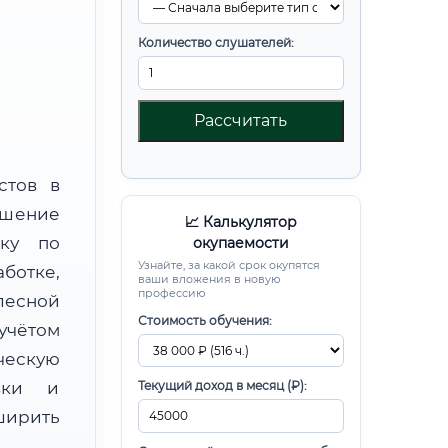
Количество слушателей:
Рассчитать
стов в
ышение
📈 Калькулятор
вку по
окупаемости
Узнайте, за какой срок окупятся
отке,
ваши вложения в новую
профессию
есной
Стоимость обучения:
чётом
ческую
овки и
Текущий доход в месяц (₽):
ирить