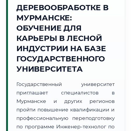
ДЕРЕВООБРАБОТКЕ В
Точное местное время:
09:44:11
МУРМАНСКЕ:
ОБУЧЕНИЕ ДЛЯ
Воскресенье, 9 Августа
2026 г.
КАРЬЕРЫ В ЛЕСНОЙ
+20°C
Погода в г. Мурманск:
☀️
,
Ясно
ИНДУСТРИИ НА БАЗЕ
🌅 Восход:
04:40
🌇 Закат:
19:08
ГОСУДАРСТВЕННОГО
Световой день:
14 ч. 28 мин.
УНИВЕРСИТЕТА
📍 Региональная справка
г. Мурманск
Государственный университет
Субъект:
Мурманская область
приглашает специалистов в
Тел. код:
+7 (8152)
Почтовые индексы:
183000–183999
Мурманске и других регионов
Часовой пояс:
МСК (UTC+3)
пройти повышение квалификации и
Формат учебы:
Дистанционно
профессиональную переподготовку
по программе Инженер-технолог по
🗺️ Зона обслуживания: г. Мурманск