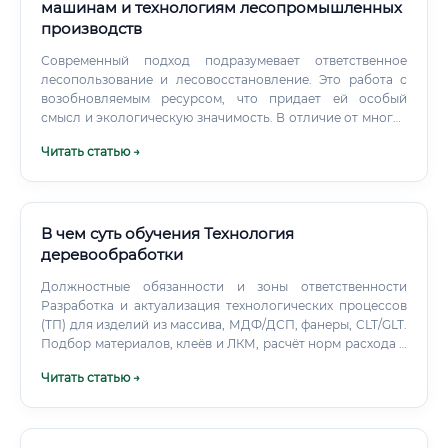
машинам и технологиям лесопромышленных
производств
Современный подход подразумевает ответственное
лесопользование и лесовосстановление. Это работа с
возобновляемым ресурсом, что придает ей особый
смысл и экологическую значимость. В отличие от многих
других производств, здесь есть возможность напрямую
Читать статью →
влиять на баланс между промышленностью и природой.
В чем суть обучения Технология
деревообработки
Должностные обязанности и зоны ответственности
Разработка и актуализация технологических процессов
(ТП) для изделий из массива, МДФ/ДСП, фанеры, CLT/GLT.
Подбор материалов, клеёв и ЛКМ, расчёт норм расхода и
режимов сушки. Создание карт раскроя, программ ЧПУ
Читать статью →
(CAD/CAM), шаблонов и оснастки.