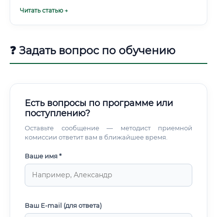
профессию ✅ Существует два магистральных пути для
Читать статью →
вхождения в профессию: Путь 1: Классическое высшее
образование Направление «Природообустройство и
водопользование» (код 20.03.02) — 4–5 лет обучения в
вузе. Косыгина (МГУП), КубГАУ, НГТУ, Тюменский
❓ Задать вопрос по обучению
индустриальный университет.
Есть вопросы по программе или
поступлению?
Оставьте сообщение — методист приемной
комиссии ответит вам в ближайшее время.
Ваше имя *
Ваш E-mail (для ответа)