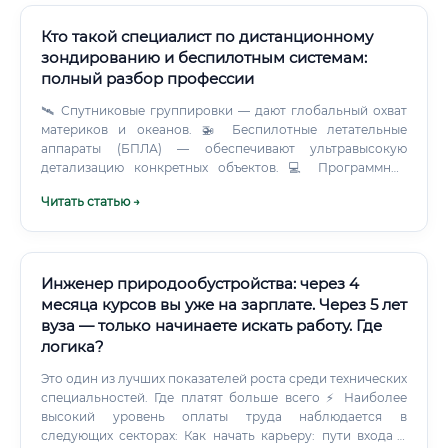
Кто такой специалист по дистанционному
зондированию и беспилотным системам:
полный разбор профессии
🛰️ Спутниковые группировки — дают глобальный охват
материков и океанов. 🚁 Беспилотные летательные
аппараты (БПЛА) — обеспечивают ультравысокую
детализацию конкретных объектов. 💻 Программные
комплексы — преобразуют геопространственные данные
Читать статью →
в решения для бизнеса и государства.
Инженер природообустройства: через 4
месяца курсов вы уже на зарплате. Через 5 лет
вуза — только начинаете искать работу. Где
логика?
Это один из лучших показателей роста среди технических
специальностей. Где платят больше всего ⚡ Наиболее
высокий уровень оплаты труда наблюдается в
следующих секторах: Как начать карьеру: пути входа в