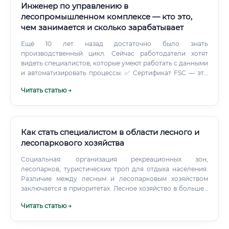
Инженер по управлению в
лесопромышленном комплексе — кто это,
чем занимается и сколько зарабатывает
Ещё 10 лет назад достаточно было знать
производственный цикл. Сейчас работодатели хотят
видеть специалистов, которые умеют работать с данными
и автоматизировать процессы. ✅ Сертификат FSC — это
базовый стандарт для большинства экспортёров.
Читать статью →
Как стать специалистом в области лесного и
лесопаркового хозяйства
Социальная: организация рекреационных зон,
лесопарков, туристических троп для отдыха населения.
Различие между лесным и лесопарковым хозяйством
заключается в приоритетах. Лесное хозяйство в большей
степени ориентировано на промышленные и
Читать статью →
природоохранные задачи в крупных лесных массивах.