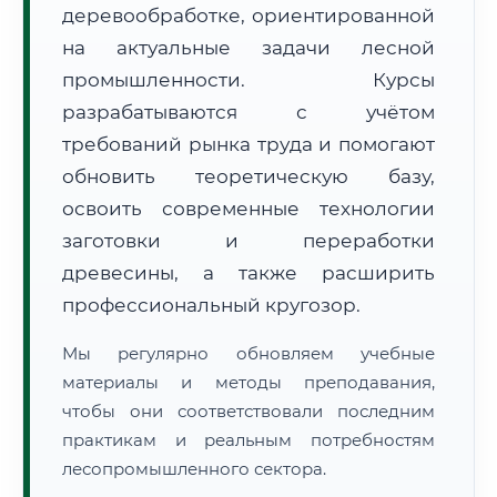
деревообработке, ориентированной
на актуальные задачи лесной
промышленности. Курсы
разрабатываются с учётом
требований рынка труда и помогают
обновить теоретическую базу,
🚚
Расчет логистики оригиналов:
• Маршрут транзита:
~2 621 км
• Экспресс-доставка СДЭК / Почтой:
4–6 рабочих дней
освоить современные технологии
заготовки и переработки
📜 Документы и аккредитация
ФИС ФРДО
древесины, а также расширить
профессиональный кругозор.
Мы регулярно обновляем учебные
🔍
Нажмите на документ для увеличения и просмотра
материалы и методы преподавания,
чтобы они соответствовали последним
практикам и реальным потребностям
лесопромышленного сектора.