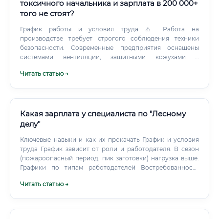
токсичного начальника и зарплата в 200 000+
того не стоят?
График работы и условия труда ⚠️ Работа на
производстве требует строгого соблюдения техники
безопасности. Современные предприятия оснащены
системами вентиляции, защитными кожухами и
средствами индивидуальной защиты.
Читать статью →
Какая зарплата у специалиста по "Лесному
делу"
Ключевые навыки и как их прокачать График и условия
труда График зависит от роли и работодателя. В сезон
(пожароопасный период, пик заготовки) нагрузка выше.
Графики по типам работодателей Востребованность
сейчас и в будущем, влияние ИИ и перспективы на 10 лет
Читать статью →
Спрос на специалистов стабильно высокий из-за:
Обязательств по лесовосстановлению, борьбе с
пожарами и вредителями.