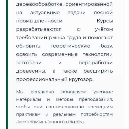
деревообработке, ориентированной
на актуальные задачи лесной
промышленности. Курсы
разрабатываются с учётом
требований рынка труда и помогают
обновить теоретическую базу,
🚚
Расчет логистики оригиналов:
• Маршрут транзита:
~2 826 км
• Экспресс-доставка СДЭК / Почтой:
4–6 рабочих дней
освоить современные технологии
заготовки и переработки
📜 Документы и аккредитация
ФИС ФРДО
древесины, а также расширить
профессиональный кругозор.
Мы регулярно обновляем учебные
🔍
Нажмите на документ для увеличения и просмотра
материалы и методы преподавания,
чтобы они соответствовали последним
практикам и реальным потребностям
лесопромышленного сектора.