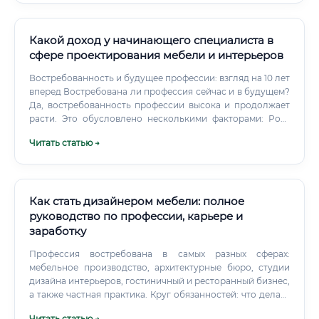
Какой доход у начинающего специалиста в
сфере проектирования мебели и интерьеров
Востребованность и будущее профессии: взгляд на 10 лет
вперед Востребована ли профессия сейчас и в будущем?
Да, востребованность профессии высока и продолжает
расти. Это обусловлено несколькими факторами: Рост
объемов строительства жилой и коммерческой
Читать статью →
недвижимости.
Как стать дизайнером мебели: полное
руководство по профессии, карьере и
заработку
Профессия востребована в самых разных сферах:
мебельное производство, архитектурные бюро, студии
дизайна интерьеров, гостиничный и ресторанный бизнес,
а также частная практика. Круг обязанностей: что делает
специалист каждый день ⚙️ Работа дизайнера мебели
Читать статью →