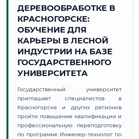
ДЕРЕВООБРАБОТКЕ В
Точное местное время:
22:08:18
КРАСНОГОРСКЕ:
ОБУЧЕНИЕ ДЛЯ
Суббота, 8 Августа
2026 г.
КАРЬЕРЫ В ЛЕСНОЙ
+18°C
Погода в г. Красногорск:
☁️
,
Пасмурно
ИНДУСТРИИ НА БАЗЕ
🌅 Восход:
04:49
🌇 Закат:
20:23
ГОСУДАРСТВЕННОГО
Световой день:
15 ч. 34 мин.
УНИВЕРСИТЕТА
📍 Региональная справка
г. Красногорск
Государственный университет
Субъект:
Московская область
приглашает специалистов в
Тел. код:
+7 (495/498)
Почтовые индексы:
143400–143499
Красногорске и других регионов
Часовой пояс:
МСК (UTC+3)
пройти повышение квалификации и
Формат учебы:
Дистанционно
профессиональную переподготовку
по программе Инженер-технолог по
🗺️ Зона обслуживания: г. Красногорск