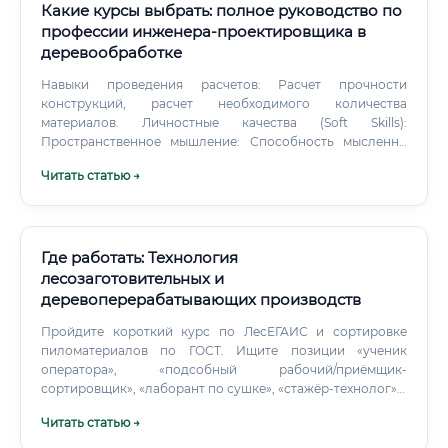
Какие курсы выбрать: полное руководство по
профессии инженера-проектировщика в
деревообработке
Навыки проведения расчетов: Расчет прочности
конструкций, расчет необходимого количества
материалов. Личностные качества (Soft Skills):
Пространственное мышление: Способность мысленно
представлять трехмерные объекты по плоским чертежам
Читать статью →
и наоборот. Внимание к деталям и скрупулезность:
Ошибка в чертеже на миллиметр может привести к браку
всей партии.
Где работать: Технология
лесозаготовительных и
деревоперерабатывающих производств
Пройдите короткий курс по ЛесЕГАИС и сортировке
пиломатериалов по ГОСТ. Ищите позиции «ученик
оператора», «подсобный рабочий/приёмщик-
сортировщик», «лаборант по сушке», «стажёр-технолог» с
прикреплённым наставником.
Читать статью →