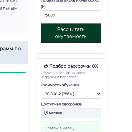
авания,
Ожидаемый доход после учебы
(₽):
альным
Рассчитать
окупаемость
грамм по
💳 Подбор рассрочки 0%
Обучение без финансовой
нагрузки и переплат
Стоимость обучения:
Доступная рассрочка:
Платеж в месяц: