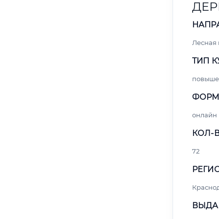
ДЕР
НАПР
Лесная
ТИП К
повыше
ФОРМ
онлайн
КОЛ-В
72
РЕГИО
Красно
ВЫДА