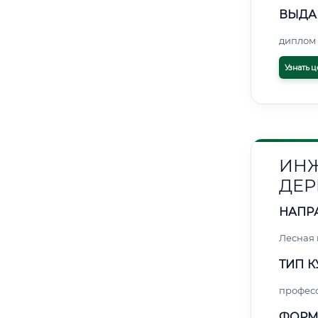
ВЫДА
диплом 
Узнать ц
ИНЖ
ДЕР
НАПР
Лесная
ТИП К
профес
ФОРМ