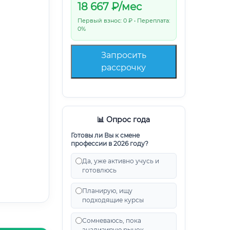
18 667
₽/мес
Первый взнос: 0 ₽ • Переплата:
0%
Запросить
рассрочку
📊 Опрос года
Готовы ли Вы к смене
профессии в 2026 году?
Да, уже активно учусь и
готовлюсь
Планирую, ищу
подходящие курсы
Сомневаюсь, пока
анализирую рынок