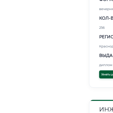
вечерн
КОЛ-В
256
РЕГИО
Красно
ВЫДА
диплом 
Узнать ц
ИНЖ