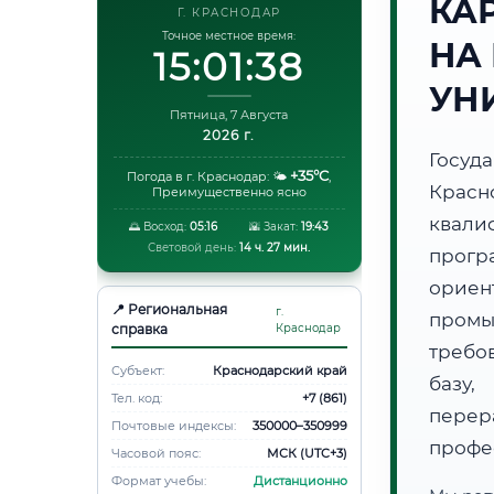
КА
Г. КРАСНОДАР
Точное местное время:
НА
15:01:39
УН
Пятница, 7 Августа
2026 г.
Госуд
+35°C
Погода в г. Краснодар:
🌤️
,
Крас
Преимущественно ясно
квали
🌅 Восход:
05:16
🌇 Закат:
19:43
Световой день:
14 ч. 27 мин.
прог
орие
📍 Региональная
г.
пром
справка
Краснодар
требо
Субъект:
Краснодарский край
базу,
Тел. код:
+7 (861)
пере
Почтовые индексы:
350000–350999
профе
Часовой пояс:
МСК (UTC+3)
Формат учебы:
Дистанционно