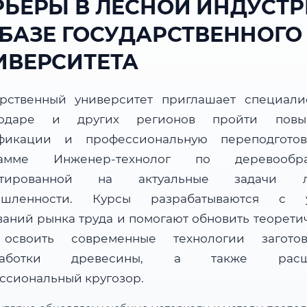
РЬЕРЫ В ЛЕСНОЙ ИНДУСТ
 БАЗЕ ГОСУДАРСТВЕННОГО
ИВЕРСИТЕТА
арственный университет приглашает специали
нодаре и других регионов пройти повы
фикации и профессиональную переподгото
рамме Инженер-технолог по деревообраб
нтированной на актуальные задачи л
ышленности. Курсы разрабатываются с у
ваний рынка труда и помогают обновить теорети
 освоить современные технологии загот
работки древесины, а также расш
ссиональный кругозор.