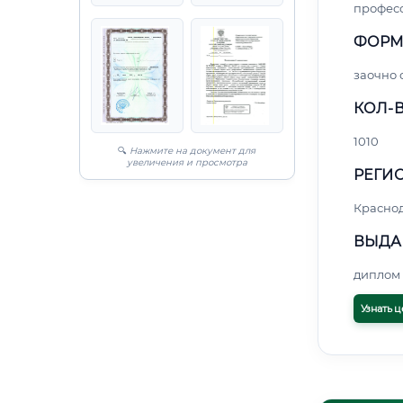
профес
ФОРМ
заочно
КОЛ-В
1010
🔍
Нажмите на документ для
увеличения и просмотра
РЕГИО
Красно
ВЫДА
диплом 
Узнать ц