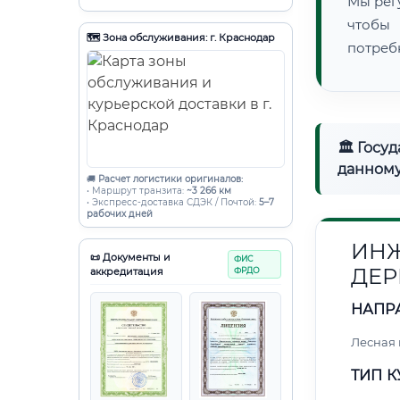
Мы рег
чтобы
🗺️ Зона обслуживания: г. Краснодар
потреб
🏛 Госу
данному
🚚
Расчет логистики оригиналов:
• Маршрут транзита:
~3 266 км
• Экспресс-доставка СДЭК / Почтой:
5–7
рабочих дней
ИНЖ
📜 Документы и
ФИС
ДЕР
аккредитация
ФРДО
НАПР
Лесная
ТИП К