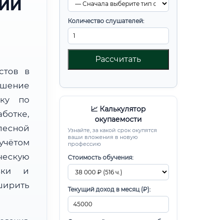
РИИ
Количество слушателей:
Рассчитать
стов в
шение
вку по
📈 Калькулятор
отке,
окупаемости
есной
Узнайте, за какой срок окупятся
ваши вложения в новую
чётом
профессию
ческую
Стоимость обучения:
овки и
ирить
Текущий доход в месяц (₽):