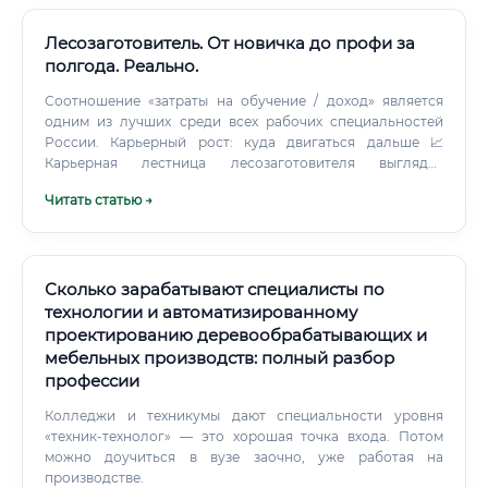
работу в интерьере — это прямо выгодно профессии 🔮
Что останется неизменным: Ручной труд мастера будет
Лесозаготовитель. От новичка до профи за
цениться — особенно в премиальном сегменте Рабочих
полгода. Реально.
профессий в России по-прежнему будет не хватать
Соотношение «затраты на обучение / доход» является
Зарплаты продолжат расти выше инфляции ✅ Прогноз на
одним из лучших среди всех рабочих специальностей
10 лет: профессия остаётся стабильной, востребованной
России. Карьерный рост: куда двигаться дальше 📈
и хорошо оплачиваемой. При условии
Карьерная лестница лесозаготовителя выглядит
профессионального развития и освоения специализаций
следующим образом: Ступень 1: Рабочий-
высокого уровня — мастер может рассчитывать на доход
Читать статью →
лесозаготовитель 2–3 разряда → 35 000–55 000 руб.
от 150 000 рублей в месяц и выше.
Ступень 2: Лесозаготовитель 4–5 разряда → 70 000–95 000
руб.
Сколько зарабатывают специалисты по
технологии и автоматизированному
проектированию деревообрабатывающих и
мебельных производств: полный разбор
профессии
Колледжи и техникумы дают специальности уровня
«техник-технолог» — это хорошая точка входа. Потом
можно доучиться в вузе заочно, уже работая на
производстве.