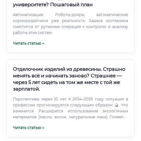
университете? Пошаговый план
Автоматизация: Роботы-дояры, автоматические
кормораздатчики уже реальность. Задача зоотехника
сместится от рутинных операций к контролю и анализу
работы этих систем.
Читать статью →
Отделочник изделий из древесины. Страшно
менять всё и начинать заново? Страшнее —
через 5 лет сидеть на том же месте с той же
зарплатой.
Перспективы через 10 лет К 2034–2035 году ситуация в
профессии прогнозируется следующим образом: 🔮 Что
изменится: Расширится использование экологичных
материалов (масла, воски, натуральные лаки) Появятся
новые технологии нанесения покрытий — мастера,
Читать статью →
освоившие их, будут в цене Вырастет спрос на
реставраторов и специалистов по художественной
отделке Усилится тренд на натуральность и ручную