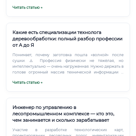
Читать статью →
Какие есть специализации технолога
деревообработки: полный разбор профессии
от А до Я
Понимает, почему заготовка пошла «волной» после
сушки. ⚠️ Профессия физически не тяжёлая, но
интеллектуально — очень нагруженная. Нужно держать в
голове огромный массив технической информации и
одновременно реагировать на постоянно возникающие
Читать статью →
нештатные ситуации.
Инженер по управлению в
лесопромышленном комплексе — кто это,
чем занимается и сколько зарабатывает
Участие в разработке технологических карт,
проектировании лесовозных дорог, инвентаризации