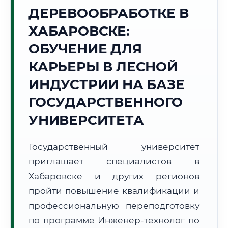
ДЕРЕВООБРАБОТКЕ В
Точное местное время:
21:59:23
ХАБАРОВСКЕ:
ОБУЧЕНИЕ ДЛЯ
Суббота, 8 Августа
2026 г.
КАРЬЕРЫ В ЛЕСНОЙ
+20°C
Погода в г. Хабаровск:
🌤️
,
Преимущественно ясно
ИНДУСТРИИ НА БАЗЕ
🌅 Восход:
05:43
🌇 Закат:
20:27
ГОСУДАРСТВЕННОГО
Световой день:
14 ч. 44 мин.
УНИВЕРСИТЕТА
📍 Региональная справка
г. Хабаровск
Государственный университет
Субъект:
Хабаровский край
приглашает специалистов в
Тел. код:
+7 (4212)
Почтовые индексы:
680000–680999
Хабаровске и других регионов
Часовой пояс:
МСК+7 (UTC+10)
пройти повышение квалификации и
Формат учебы:
Дистанционно
профессиональную переподготовку
по программе Инженер-технолог по
🗺️ Зона обслуживания: г. Хабаровск