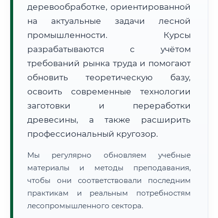
деревообработке, ориентированной
на актуальные задачи лесной
промышленности. Курсы
разрабатываются с учётом
требований рынка труда и помогают
обновить теоретическую базу,
🚚
Расчет логистики оригиналов:
• Маршрут транзита:
~3 576 км
• Экспресс-доставка СДЭК / Почтой:
5–7 рабочих дней
освоить современные технологии
заготовки и переработки
📜 Документы и аккредитация
ФИС ФРДО
древесины, а также расширить
профессиональный кругозор.
Мы регулярно обновляем учебные
🔍
Нажмите на документ для увеличения и просмотра
материалы и методы преподавания,
чтобы они соответствовали последним
практикам и реальным потребностям
лесопромышленного сектора.