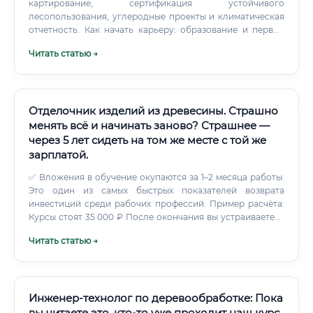
картирование, сертификация устойчивого
лесопользования, углеродные проекты и климатическая
отчетность. Как начать карьеру: образование и первые
шаги Классические пути: Среднее профессиональное
Читать статью →
образование (СПО): колледжи и техникумы лесного
профиля (3–4 года). Дает стартовые навыки таксации,
лесоустройства, работы с техникой.
Отделочник изделий из древесины. Страшно
менять всё и начинать заново? Страшнее —
через 5 лет сидеть на том же месте с той же
зарплатой.
✅ Вложения в обучение окупаются за 1–2 месяца работы.
Это один из самых быстрых показателей возврата
инвестиций среди рабочих профессий. Пример расчёта:
Курсы стоят 35 000 ₽ После окончания вы устраиваетесь
с зарплатой 38 000 ₽/месяц Уже через 1 месяц вы не
Читать статью →
только отбиваете вложения, но и выходите в плюс Через
год работы ваша зарплата вырастает до 55 000–65 000 ₽
⚠️ Для сравнения: обучение в колледже на бесплатной
основе занимает 2–3 года — это более длинный путь, но
даёт диплом государственного образца и более
Инженер-технолог по деревообработке: Пока
фундаментальные знания.
вы читаете это, кто-то уже проходит наш курс