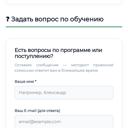
окон; лестницы, стеновые панели, акустические панели,
паркет. Инжиниринговые компании и интеграторы:
поставщики и интеграторы линий HOMAG, Biesse, SCM,
❓ Задать вопрос по обучению
Felder и пр.; консалтинг по запуску производств,
цифровой трансформации.
Есть вопросы по программе или
поступлению?
Оставьте сообщение — методист приемной
комиссии ответит вам в ближайшее время.
Ваше имя *
Ваш E-mail (для ответа)