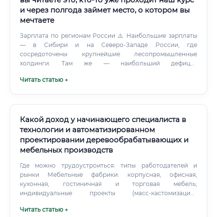
и через полгода займет место, о котором вы
мечтаете
Зарплата по регионам России ⚠️ Наибольшие зарплаты
— в Сибири и на Северо-Западе России, где
сосредоточены крупнейшие лесопромышленные
холдинги. Там же — наибольший дефицит
квалифицированных технологов.
Читать статью →
Какой доход у начинающего специалиста в
технологии и автоматизированном
проектировании деревообрабатывающих и
мебельных производств
Где можно трудоустроиться: типы работодателей и
рынки Мебельные фабрики: корпусная, офисная,
кухонная, гостиничная и торговая мебель;
индивидуальные проекты (масс-кастомизация).
Деревообрабатывающие предприятия: производство
Читать статью →
плит (ДСП/МДФ), фанеры, столярных изделий, дверей и