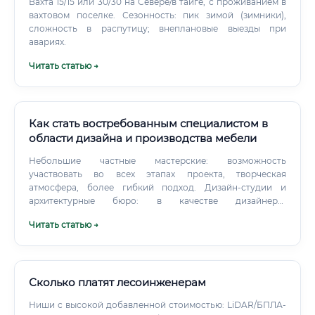
Вахта 15/15 или 30/30 на Севере/в тайге, с проживанием в
вахтовом поселке. Сезонность: пик зимой (зимники),
сложность в распутицу; внеплановые выезды при
авариях.
Читать статью →
Как стать востребованным специалистом в
области дизайна и производства мебели
Небольшие частные мастерские: возможность
участвовать во всех этапах проекта, творческая
атмосфера, более гибкий подход. Дизайн-студии и
архитектурные бюро: в качестве дизайнера-
проектировщика мебели. Строительные компании: в
Читать статью →
отделы, занимающиеся встроенной мебелью и отделкой
интерьеров.
Сколько платят лесоинженерам
Ниши с высокой добавленной стоимостью: LiDAR/БПЛА-