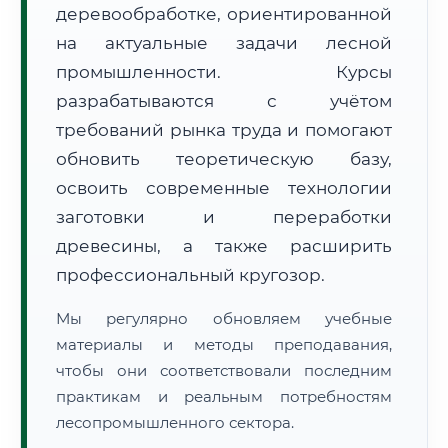
деревообработке, ориентированной
на актуальные задачи лесной
промышленности. Курсы
разрабатываются с учётом
требований рынка труда и помогают
обновить теоретическую базу,
🚚
Расчет логистики оригиналов:
• Маршрут транзита:
~3 350 км
• Экспресс-доставка СДЭК / Почтой:
5–7 рабочих дней
освоить современные технологии
заготовки и переработки
📜 Документы и аккредитация
ФИС ФРДО
древесины, а также расширить
профессиональный кругозор.
Мы регулярно обновляем учебные
🔍
Нажмите на документ для увеличения и просмотра
материалы и методы преподавания,
чтобы они соответствовали последним
практикам и реальным потребностям
лесопромышленного сектора.