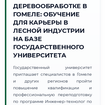
ДЕРЕВООБРАБОТКЕ В
Точное местное время:
08:53:23
ГОМЕЛЕ: ОБУЧЕНИЕ
ДЛЯ КАРЬЕРЫ В
Суббота, 8 Августа
2026 г.
ЛЕСНОЙ ИНДУСТРИИ
+17°C
Погода в г. Гомель:
🌧️
,
Небольшой дождь
НА БАЗЕ
🌅 Восход:
05:27
🌇 Закат:
20:35
ГОСУДАРСТВЕННОГО
Световой день:
15 ч. 8 мин.
УНИВЕРСИТЕТА
📍 Региональная справка
г. Гомель
Государственный университет
Субъект:
Республика Беларусь
приглашает специалистов в Гомеле
Тел. код:
+375 (232)
Почтовые индексы:
246000–246050
и других регионов пройти
Часовой пояс:
UTC+3
повышение квалификации и
Формат учебы:
Дистанционно
профессиональную переподготовку
по программе Инженер-технолог по
🗺️ Зона обслуживания: г. Гомель