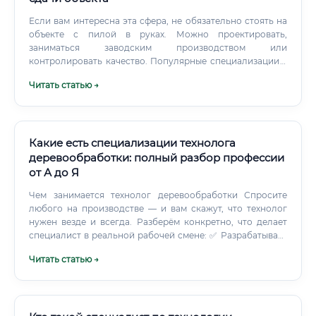
Если вам интересна эта сфера, не обязательно стоять на
объекте с пилой в руках. Можно проектировать,
заниматься заводским производством или
контролировать качество. Популярные специализации в
индустрии: 🛠️ Инженер-проектировщик деревянных
Читать статью →
конструкций (КД/КДД).
Какие есть специализации технолога
деревообработки: полный разбор профессии
от А до Я
Чем занимается технолог деревообработки Спросите
любого на производстве — и вам скажут, что технолог
нужен везде и всегда. Разберём конкретно, что делает
специалист в реальной рабочей смене: ✅ Разрабатывает
технологические карты и маршруты обработки
Читать статью →
древесины ✅ Рассчитывает режимы резания,
шлифования, сушки, прессования ✅ Подбирает
инструмент и оборудование под конкретные задачи ✅
Контролирует соблюдение техпроцесса на производстве
✅ Работает с браком: выясняет причины, корректирует