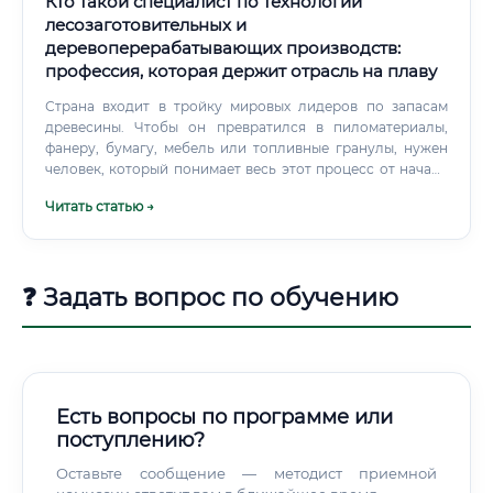
Кто такой специалист по технологии
процессы ✅ Участвует во внедрении нового
лесозаготовительных и
оборудования ✅ Взаимодействует с конструкторами и
деревоперерабатывающих производств:
технологами смежных цехов ✅ Ведёт техническую
профессия, которая держит отрасль на плаву
документацию На крупных предприятиях технолог
нередко руководит целой группой. Иногда совмещает
Страна входит в тройку мировых лидеров по запасам
функции нормировщика, мастера и даже частично —
древесины. Чтобы он превратился в пиломатериалы,
снабженца по инструменту.
фанеру, бумагу, мебель или топливные гранулы, нужен
человек, который понимает весь этот процесс от начала
до конца.
Читать статью →
❓ Задать вопрос по обучению
Есть вопросы по программе или
поступлению?
Оставьте сообщение — методист приемной