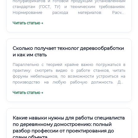
полуфабрикатов и готовой продукции установленным
стандартам (ГОСТ, ТУ) и техническим требованиям.
Нормирование расхода материалов: Расчет
необходимого количества древесины, клея,
Читать статью →
лакокрасочных материалов, фурнитуры для
производства партии изделий.
Сколько получает технолог деревообработки
и как им стать
Параллельно с теорией крайне важно погружаться в
практику: смотреть видео о работе станков, читать
форумы мебельщиков, по возможности устроиться на
производство на любую рабочую должность. Для
получения базовой профессии: Программы среднего
Читать статью →
профессионального образования (СПО) в
лесотехнических колледжах.
Какие навыки нужны для работы специалиста
по деревянному домостроению: полный
разбор профессии от проектирования до
сдачи объекта