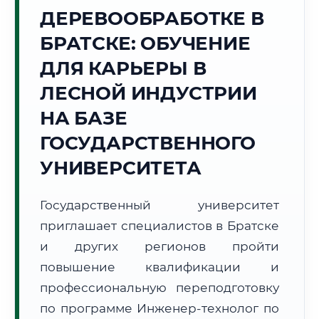
ДЕРЕВООБРАБОТКЕ В
Точное местное время:
10:01:06
БРАТСКЕ: ОБУЧЕНИЕ
ДЛЯ КАРЬЕРЫ В
Суббота, 8 Августа
2026 г.
ЛЕСНОЙ ИНДУСТРИИ
+17°C
Погода в г. Братск:
🌡️
,
Погода
НА БАЗЕ
🌅 Восход:
05:30
🌇 Закат:
21:07
ГОСУДАРСТВЕННОГО
Световой день:
15 ч. 37 мин.
УНИВЕРСИТЕТА
📍 Региональная справка
г. Братск
Государственный университет
Субъект:
Иркутская область
приглашает специалистов в Братске
Тел. код:
+7 (3953)
Почтовые индексы:
665700–665799
и других регионов пройти
Часовой пояс:
МСК+5 (UTC+8)
повышение квалификации и
Формат учебы:
Дистанционно
профессиональную переподготовку
по программе Инженер-технолог по
🗺️ Зона обслуживания: г. Братск