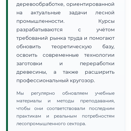
деревообработке, ориентированной
на актуальные задачи лесной
промышленности. Курсы
разрабатываются с учётом
требований рынка труда и помогают
обновить теоретическую базу,
🚚
Расчет логистики оригиналов:
• Маршрут транзита:
~1 176 км
• Экспресс-доставка СДЭК / Почтой:
2–3 рабочих дня
освоить современные технологии
заготовки и переработки
📜 Документы и аккредитация
ФИС ФРДО
древесины, а также расширить
профессиональный кругозор.
Мы регулярно обновляем учебные
🔍
Нажмите на документ для увеличения и просмотра
материалы и методы преподавания,
чтобы они соответствовали последним
практикам и реальным потребностям
лесопромышленного сектора.