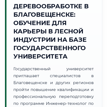
ДЕРЕВООБРАБОТКЕ В
Точное местное время:
08:00:02
БЛАГОВЕЩЕНСКЕ:
ОБУЧЕНИЕ ДЛЯ
Воскресенье, 9 Августа
2026 г.
КАРЬЕРЫ В ЛЕСНОЙ
+16°C
Погода в г. Благовещенск:
☀️
,
Ясно
ИНДУСТРИИ НА БАЗЕ
🌅 Восход:
05:09
🌇 Закат:
20:01
ГОСУДАРСТВЕННОГО
Световой день:
14 ч. 52 мин.
УНИВЕРСИТЕТА
📍 Региональная справка
г. Благовещенск
Государственный университет
Субъект:
Амурская область
приглашает специалистов в
Тел. код:
+7 (4162)
Почтовые индексы:
675000–675999
Благовещенске и других регионов
Часовой пояс:
МСК+6 (UTC+9)
пройти повышение квалификации и
Формат учебы:
Дистанционно
профессиональную переподготовку
по программе Инженер-технолог по
🗺️ Зона обслуживания: г. Благовещенск