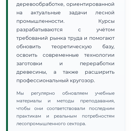
деревообработке, ориентированной
на актуальные задачи лесной
промышленности. Курсы
разрабатываются с учётом
требований рынка труда и помогают
обновить теоретическую базу,
🚚
Расчет логистики оригиналов:
• Маршрут транзита:
~3 001 км
• Экспресс-доставка СДЭК / Почтой:
4–6 рабочих дней
освоить современные технологии
заготовки и переработки
📜 Документы и аккредитация
ФИС ФРДО
древесины, а также расширить
профессиональный кругозор.
Мы регулярно обновляем учебные
🔍
Нажмите на документ для увеличения и просмотра
материалы и методы преподавания,
чтобы они соответствовали последним
практикам и реальным потребностям
лесопромышленного сектора.