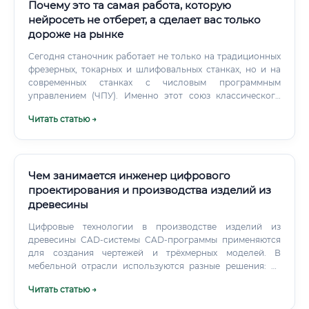
Почему это та самая работа, которую
нейросеть не отберет, а сделает вас только
дороже на рынке
Сегодня станочник работает не только на традиционных
фрезерных, токарных и шлифовальных станках, но и на
современных станках с числовым программным
управлением (ЧПУ). Именно этот союз классического
мастерства и цифровых технологий делает профессию
Читать статью →
исключительно востребованной в эпоху автоматизации.
Чем занимается инженер цифрового
проектирования и производства изделий из
древесины
Цифровые технологии в производстве изделий из
древесины CAD-системы CAD-программы применяются
для создания чертежей и трёхмерных моделей. В
мебельной отрасли используются разные решения: от
специализированных конфигураторов до универсальных
Читать статью →
инженерных платформ.