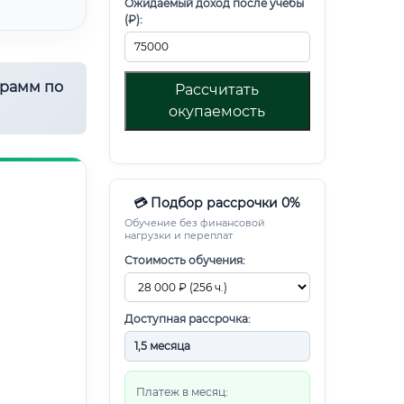
Ожидаемый доход после учебы
(₽):
грамм по
Рассчитать
окупаемость
💳 Подбор рассрочки 0%
Обучение без финансовой
нагрузки и переплат
Стоимость обучения:
Доступная рассрочка:
Платеж в месяц: