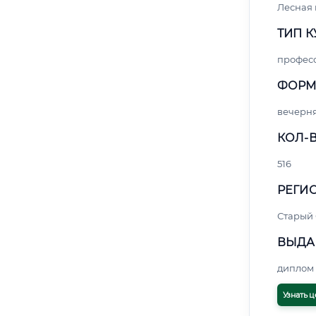
Лесная
ТИП К
профес
ФОРМ
вечерн
КОЛ-В
516
РЕГИО
Старый
ВЫДА
диплом 
Узнать ц