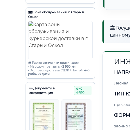
🗺️ Зона обслуживания: г. Старый
Оскол
🏛 Госу
данному
ИНЖ
🚚
Расчет логистики оригиналов:
• Маршрут транзита:
~2 980 км
• Экспресс-доставка СДЭК / Почтой:
4–6
НАПР
рабочих дней
Лесная
📜 Документы и
ФИС
аккредитация
ФРДО
ТИП К
профес
ФОРМ
заочно