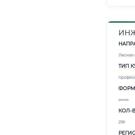
ИНЖ
НАПР
Лесная
ТИП К
профес
ФОРМ
очно
КОЛ-В
256
РЕГИО