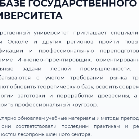
 БАЗЕ ГОСУДАРСТВЕННОГО
ИВЕРСИТЕТА
арственный университет приглашает специали
м Осколе и других регионов пройти пов
фикации и профессиональную переподгото
амме Инженер-проектировщик, ориентирован
альные задачи лесной промышленности. 
батываются с учётом требований рынка т
ают обновить теоретическую базу, освоить совре
логии заготовки и переработки древесины, а
рить профессиональный кругозор.
улярно обновляем учебные материалы и методы препод
 они соответствовали последним практикам и ре
ностям лесопромышленного сектора.