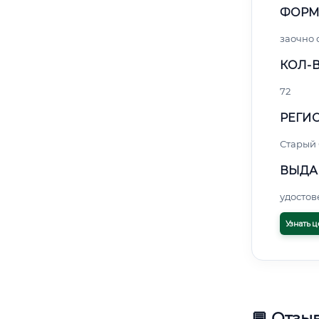
ФОРМ
заочно 
КОЛ-В
72
РЕГИО
Старый
ВЫДА
удосто
Узнать ц
💬 Отзы