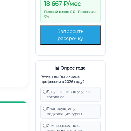
18 667
₽/мес
Первый взнос: 0 ₽ • Переплата:
0%
Запросить
рассрочку
📊 Опрос года
Готовы ли Вы к смене
профессии в 2026 году?
Да, уже активно учусь и
готовлюсь
Планирую, ищу
подходящие курсы
Сомневаюсь, пока
анализирую рынок