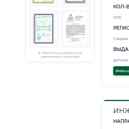
КОЛ-В
1010
РЕГИО
Старый
ВЫДА
🔍
Нажмите на документ для
увеличения и просмотра
диплом 
Узнать ц
ИНЖ
НАПР