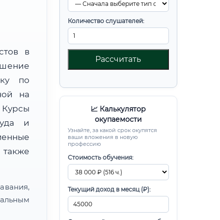
Количество слушателей:
стов в
Рассчитать
ышение
вку по
ной на
Курсы
📈 Калькулятор
окупаемости
руда и
Узнайте, за какой срок окупятся
менные
ваши вложения в новую
профессию
 также
Стоимость обучения:
авания,
Текущий доход в месяц (₽):
альным