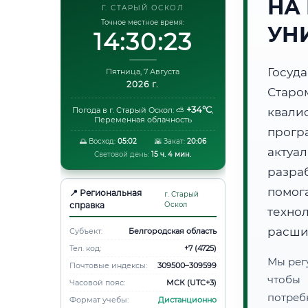
НА
Г. СТАРЫЙ ОСКОЛ
Точное местное время:
УН
14:30:24
Госуд
Пятница, 7 Августа
2026 г.
Старо
+34°C
Погода в г. Старый Оскол:
⛅
,
квали
Переменная облачность
прогр
🌅 Восход:
05:02
🌇 Закат:
20:06
акту
Световой день:
15 ч. 4 мин.
разра
помог
📍 Региональная
г. Старый
справка
Оскол
техно
расши
Субъект:
Белгородская область
Тел. код:
+7 (4725)
Мы рег
Почтовые индексы:
309500–309599
чтобы
Часовой пояс:
МСК (UTC+3)
потреб
Формат учебы:
Дистанционно