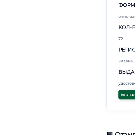
ФОРМ
очно-за
КОЛ-В
72
РЕГИО
Рязань
ВЫДА
удосто
Узнать ц
💬 Отзы