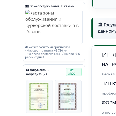
🗺️ Зона обслуживания: г. Рязань
🏛 Госу
данному
🚚
Расчет логистики оригиналов:
• Маршрут транзита:
~2 724 км
ИНЖ
• Экспресс-доставка СДЭК / Почтой:
4–6
рабочих дней
НАПР
📜 Документы и
ФИС
Лесная
аккредитация
ФРДО
ТИП К
профес
ФОРМ
очно-за