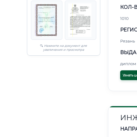
КОЛ-В
1010
РЕГИО
Рязань
🔍
Нажмите на документ для
увеличения и просмотра
ВЫДА
диплом 
Узнать ц
ИНЖ
НАПР