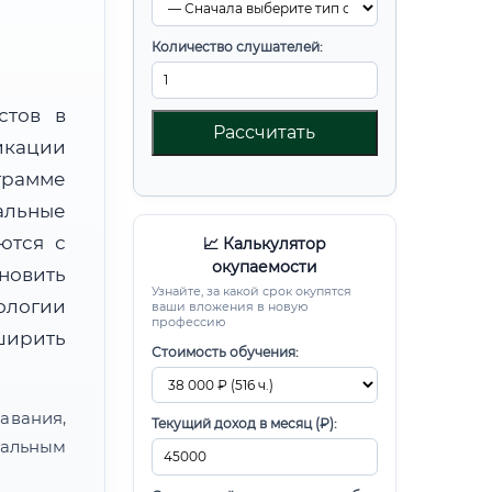
Количество слушателей:
стов в
Рассчитать
икации
рамме
альные
ются с
📈 Калькулятор
окупаемости
новить
Узнайте, за какой срок окупятся
ологии
ваши вложения в новую
профессию
ширить
Стоимость обучения:
авания,
Текущий доход в месяц (₽):
альным