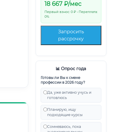
18 667
₽/мес
Первый взнос: 0 ₽ • Переплата:
0%
Запросить
рассрочку
📊 Опрос года
Готовы ли Вы к смене
профессии в 2026 году?
Да, уже активно учусь и
готовлюсь
Планирую, ищу
подходящие курсы
Сомневаюсь, пока
анализирую рынок