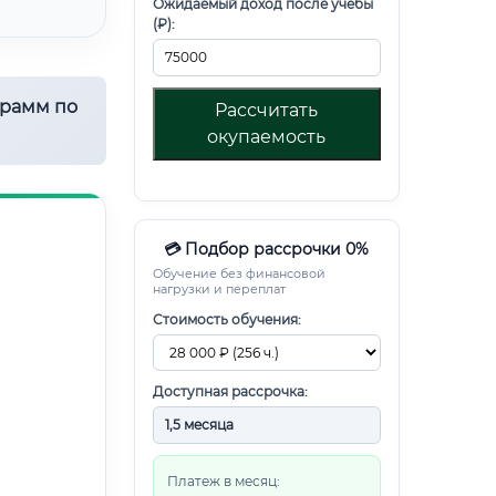
Ожидаемый доход после учебы
(₽):
грамм по
Рассчитать
окупаемость
💳 Подбор рассрочки 0%
Обучение без финансовой
нагрузки и переплат
Стоимость обучения:
Доступная рассрочка:
Платеж в месяц: