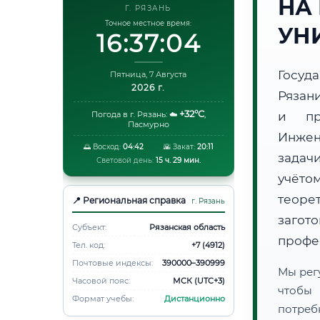
НА
Г. РЯЗАНЬ
Точное местное время:
УН
16:37:05
Госуд
Пятница, 7 Августа
2026 г.
Рязан
+32°C
Погода в г. Рязань:
☁️
,
и пр
Пасмурно
Инжен
🌅 Восход:
04:42
🌇 Закат:
20:11
задач
Световой день:
15 ч. 29 мин.
учёто
теоре
📍 Региональная справка
г. Рязань
загот
Субъект:
Рязанская область
профе
Тел. код:
+7 (4912)
Почтовые индексы:
390000–390999
Мы рег
Часовой пояс:
МСК (UTC+3)
чтобы
Формат учебы:
Дистанционно
потреб