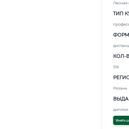
Лесная
ТИП К
профес
ФОРМ
дистан
КОЛ-В
516
РЕГИО
Рязань
ВЫДА
диплом 
Узнать ц