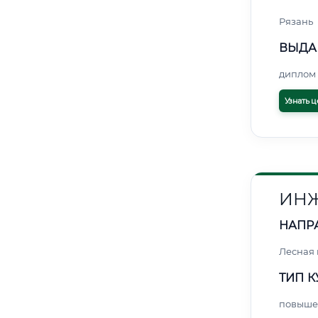
Рязань
ВЫДА
диплом 
Узнать ц
ИНЖ
НАПР
Лесная
ТИП К
повыше