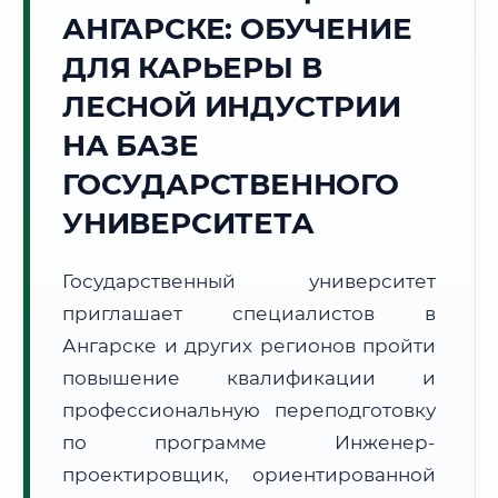
АНГАРСКЕ: ОБУЧЕНИЕ
Точное местное время:
13:58:15
ДЛЯ КАРЬЕРЫ В
ЛЕСНОЙ ИНДУСТРИИ
Воскресенье, 9 Августа
2026 г.
НА БАЗЕ
+22°C
Погода в г. Ангарск:
☁️
,
Пасмурно
ГОСУДАРСТВЕННОГО
🌅 Восход:
05:36
🌇 Закат:
20:43
УНИВЕРСИТЕТА
Световой день:
15 ч. 7 мин.
Государственный университет
📍 Региональная справка
г. Ангарск
приглашает специалистов в
Субъект:
Иркутская область
Ангарске и других регионов пройти
Тел. код:
+7 (3955)
повышение квалификации и
Почтовые индексы:
665800–665899
профессиональную переподготовку
Часовой пояс:
МСК+5 (UTC+8)
Формат учебы:
Дистанционно
по программе Инженер-
проектировщик, ориентированной
🗺️ Зона обслуживания: г. Ангарск