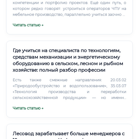
компетенции и портфолио проектов. Ещё один путь, о
котором редко говорят: устроиться операторов ЧПУ на
мебельное производство, параллельно учиться заочно —
и через 3–4 года вырасти до технолога изнутри.
Читать статью →
Где учиться на специалиста по технологиям,
средствам механизации и энергетическому
оборудованию в сельском, лесном и рыбном
хозяйстве: полный разбор профессии
Есть также смежные направления: 20.03.02
«Природообустройство и водопользование», 35.03.07
«Технология производства и переработки
сельскохозяйственной продукции» — но именно
агроинженерия максимально точно соответствует
Читать статью →
профессии. Срок обучения на бакалавриате — 4 года на
очной форме, 5 лет на заочной. Магистерские программы
часто имеют более узкую специализацию: цифровые
технологии в АПК, энергосберегающие технологии,
лесная инженерия.
Лесовод зарабатывает больше менеджеров с