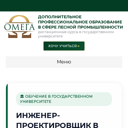
ДОПОЛНИТЕЛЬНОЕ
ПРОФЕССИОНАЛЬНОЕ ОБРАЗОВАНИЕ
В СФЕРЕ ЛЕСНОЙ ПРОМЫШЛЕННОСТИ
дистанционные курсы в государственном
университете
ХОЧУ УЧИТЬСЯ
➜
Меню
💰 ПРОГРАММЫ И СТОИМОСТЬ
Стоимость по программам обучения "Лесная
промышленность"
🏛 ОБУЧЕНИЕ В ГОСУДАРСТВЕННОМ
УНИВЕРСИТЕТЕ
ИНЖЕНЕР-
🏭
ПРОЕКТИРОВЩИК В
Г. АНГАРСК