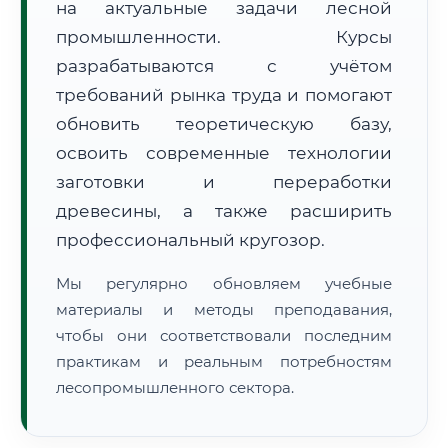
на актуальные задачи лесной
промышленности. Курсы
разрабатываются с учётом
требований рынка труда и помогают
обновить теоретическую базу,
освоить современные технологии
🚚
Расчет логистики оригиналов:
• Маршрут транзита:
~1 399 км
заготовки и переработки
• Экспресс-доставка СДЭК / Почтой:
2–3 рабочих дня
древесины, а также расширить
📜 Документы и аккредитация
ФИС ФРДО
профессиональный кругозор.
Мы регулярно обновляем учебные
материалы и методы преподавания,
🔍
Нажмите на документ для увеличения и просмотра
чтобы они соответствовали последним
практикам и реальным потребностям
лесопромышленного сектора.