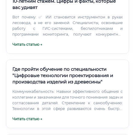
10-летним стажем. Цифры и факты, которые
вас удивят
Вот почему: ✅ ИИ становится инструментом в руках
лесовода, а не его заменой. Специалисты, освоившие
работу с ГИС-системами, беспилотниками и
программами мониторинга, получают конкурентное
преимущество и значительный прирост зарплаты — до
Читать статью →
30–50%. 🌟 Кроме того, физическое присутствие в лесу,
принятие оперативных решений на местности,
управление командами при тушении пожаров — всё это
функции, которые машина не заменит в обозримом
будущем.
Где пройти обучение по специальности
"Цифровые технологии проектирования и
производства изделий из древесины"
Коммуникабельность: Навыки эффективного общения с
коллегами и заказчиками для точного понимания задач и
согласования деталей. Стремление к самообучению:
Технологии в этой сфере развиваются очень быстро,
поэтому готовность постоянно изучать новое
Читать статью →
программное обеспечение и оборудование является
обязательным условием.