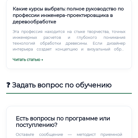
Какие курсы выбрать: полное руководство по
профессии инженера-проектировщика в
деревообработке
Эта профессия находится на стыке творчества, точных
инженерных расчетов и глубокого понимания
технологий обработки древесины. Если дизайнер
интерьера создает концепцию и визуальный образ
(например, кухни), то инженер-проектировщик
Читать статью →
разрабатывает детальные чертежи каждого шкафа,
продумывает конструкцию, подбирает материалы,
крепеж и фурнитуру, а также готовит управляющие
программы для станков с ЧПУ.
❓ Задать вопрос по обучению
Есть вопросы по программе или
поступлению?
Оставьте сообщение — методист приемной