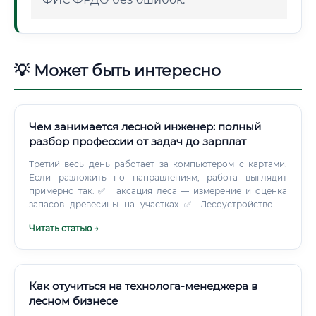
💡 Может быть интересно
Чем занимается лесной инженер: полный
разбор профессии от задач до зарплат
Третий весь день работает за компьютером с картами.
Если разложить по направлениям, работа выглядит
примерно так: ✅ Таксация леса — измерение и оценка
запасов древесины на участках ✅ Лесоустройство —
разработка документации по управлению лесным
Читать статью →
фондом ✅ Лесовосстановление — планирование и
контроль посадки новых деревьев ✅ Охрана леса —
организация защиты от пожаров, вредителей,
незаконных вырубок ✅ Проектирование лесозаготовок —
расчёт объёмов, выбор технологий рубки ✅
Как отучиться на технолога-менеджера в
Экологический мониторинг — отслеживание состояния
лесном бизнесе
лесных экосистем ✅ Дорожное строительство в лесу —