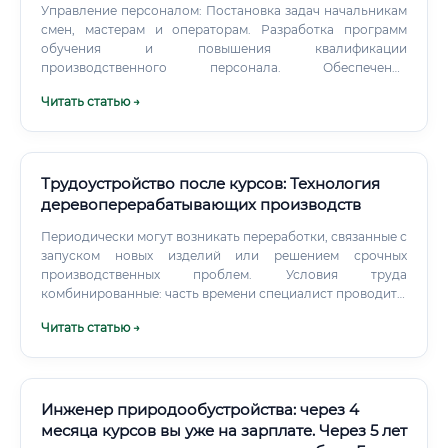
Управление персоналом: Постановка задач начальникам
проектирование лесовозных дорог и трелёвочных
смен, мастерам и операторам. Разработка программ
волоков Это не абстрактные задачи. Лесной инженер,
обучения и повышения квалификации
который работает в лесозаготовительной компании,
производственного персонала. Обеспечение
каждый день решает конкретные вопросы: какой делянке
безопасности и экологии: Контроль за соблюдением
дать разрешение, каким способом вести рубку, как
Читать статью →
норм охраны труда, промышленной безопасности и
вывезти древесину с минимальным ущербом для почвы.
экологических стандартов лесопользования.
Трудоустройство после курсов: Технология
деревоперерабатывающих производств
Периодически могут возникать переработки, связанные с
запуском новых изделий или решением срочных
производственных проблем. Условия труда
комбинированные: часть времени специалист проводит в
офисе за компьютером, работая с документацией и
Читать статью →
программами, а другую часть — непосредственно в
производственном цехе, контролируя процессы,
общаясь с рабочими и настраивая оборудование.
Инженер природообустройства: через 4
месяца курсов вы уже на зарплате. Через 5 лет