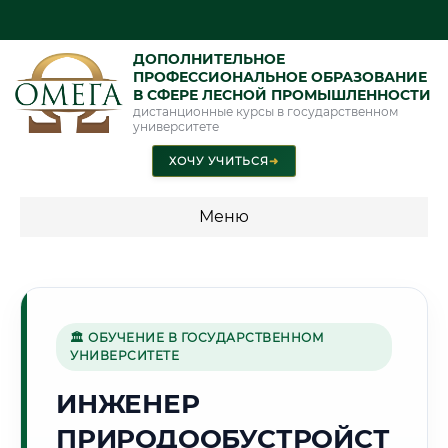
ДОПОЛНИТЕЛЬНОЕ
ПРОФЕССИОНАЛЬНОЕ ОБРАЗОВАНИЕ
В СФЕРЕ ЛЕСНОЙ ПРОМЫШЛЕННОСТИ
дистанционные курсы в государственном
университете
ХОЧУ УЧИТЬСЯ
➜
Меню
💰 ПРОГРАММЫ И СТОИМОСТЬ
Стоимость по программам обучения "Лесная
промышленность"
🏛 ОБУЧЕНИЕ В ГОСУДАРСТВЕННОМ
УНИВЕРСИТЕТЕ
ИНЖЕНЕР
🌅
ПРИРОДООБУСТРОЙСТ
Г. ОРЕНБУРГ