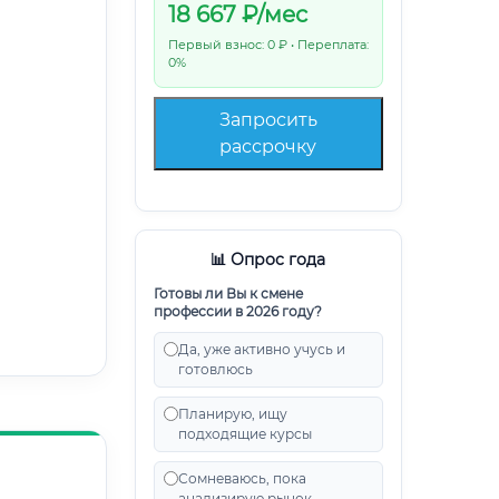
18 667
₽/мес
Первый взнос: 0 ₽ • Переплата:
0%
Запросить
рассрочку
📊 Опрос года
Готовы ли Вы к смене
профессии в 2026 году?
Да, уже активно учусь и
готовлюсь
Планирую, ищу
подходящие курсы
Сомневаюсь, пока
анализирую рынок