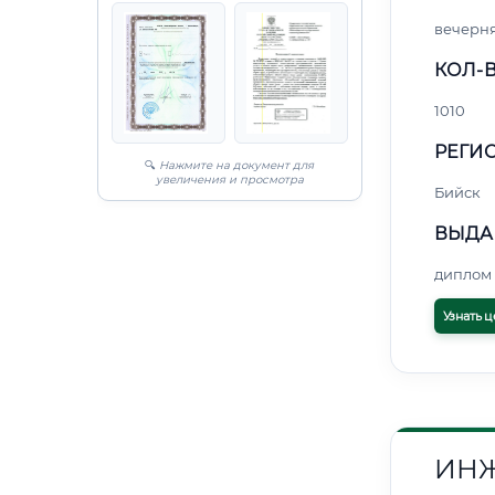
вечерн
КОЛ-В
1010
РЕГИО
🔍
Нажмите на документ для
увеличения и просмотра
Бийск
ВЫДА
диплом 
Узнать ц
ИНЖ