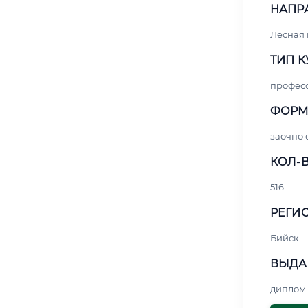
НАПР
Лесная
ТИП К
профес
ФОРМ
заочно 
КОЛ-В
516
РЕГИО
Бийск
ВЫДА
диплом 