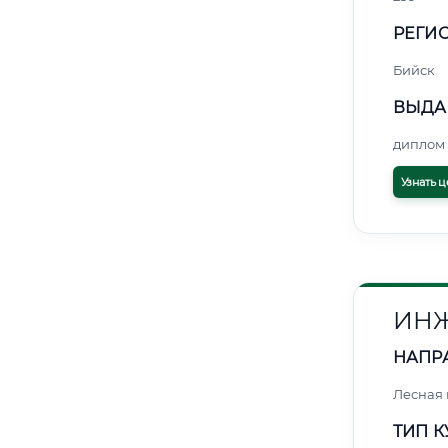
РЕГИО
Бийск
ВЫДА
диплом 
Узнать ц
ИНЖ
НАПР
Лесная
ТИП К