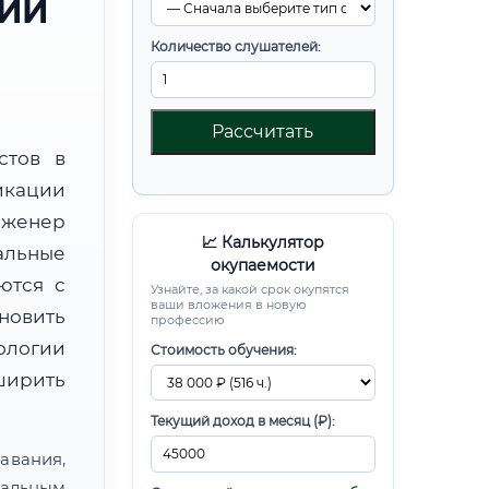
РИИ
Количество слушателей:
Рассчитать
стов в
икации
нженер
📈 Калькулятор
альные
окупаемости
ются с
Узнайте, за какой срок окупятся
ваши вложения в новую
новить
профессию
ологии
Стоимость обучения:
ширить
Текущий доход в месяц (₽):
авания,
альным