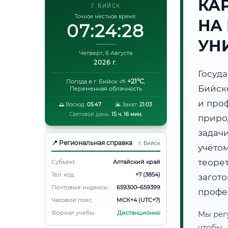
КА
Г. БИЙСК
Точное местное время:
НА
07:24:29
УН
Четверг, 6 Августа
2026 г.
Госуд
+21°C
Погода в г. Бийск:
⛅
,
Бийск
Переменная облачность
и про
🌅 Восход:
05:47
🌇 Закат:
21:03
Световой день:
15 ч. 16 мин.
приро
задач
📍 Региональная справка
г. Бийск
учёто
теоре
Субъект:
Алтайский край
Тел. код:
+7 (3854)
загот
Почтовые индексы:
659300–659399
профе
Часовой пояс:
МСК+4 (UTC+7)
Формат учебы:
Дистанционно
Мы рег
чтобы