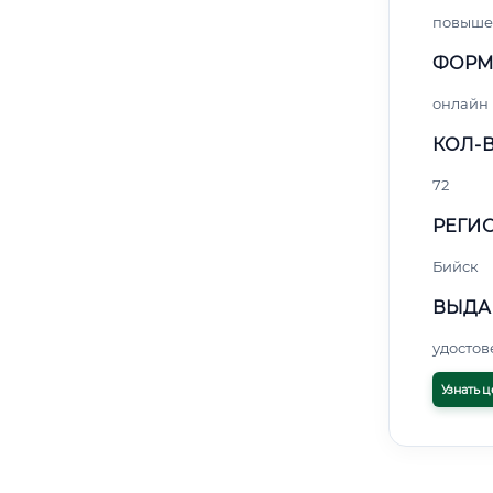
повыше
ФОРМ
онлайн
КОЛ-В
72
РЕГИО
Бийск
ВЫДА
удосто
Узнать ц