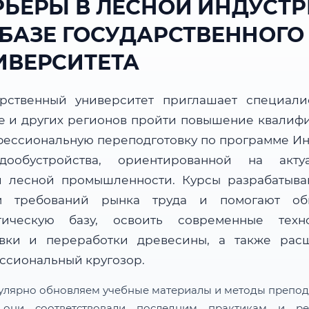
РЬЕРЫ В ЛЕСНОЙ ИНДУСТ
 БАЗЕ ГОСУДАРСТВЕННОГО
ИВЕРСИТЕТА
арственный университет приглашает специали
е и других регионов пройти повышение квалиф
фессиональную переподготовку по программе И
дообустройства, ориентированной на акту
и лесной промышленности. Курсы разрабатыва
м требований рынка труда и помогают об
тическую базу, освоить современные техн
овки и переработки древесины, а также рас
ссиональный кругозор.
улярно обновляем учебные материалы и методы препод
 они соответствовали последним практикам и ре