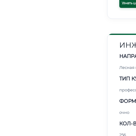
Узнать ц
ИНЖ
НАПР
Лесная
ТИП К
профес
ФОРМ
очно
КОЛ-В
256