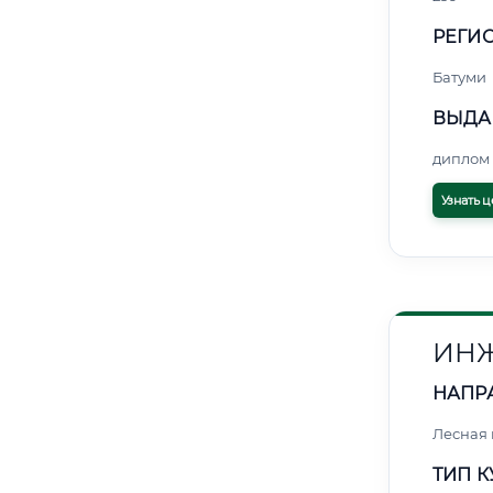
РЕГИО
Батуми
ВЫДА
диплом 
Узнать ц
ИНЖ
НАПР
Лесная
ТИП К