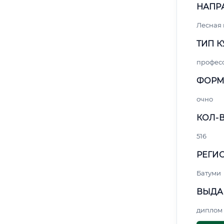
НАПР
Лесная
ТИП К
профес
ФОРМ
очно
КОЛ-В
516
РЕГИО
Батуми
ВЫДА
диплом 