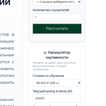
РИИ
Количество слушателей:
Рассчитать
стов в
икации
нженер
📈 Калькулятор
альные
окупаемости
ются с
Узнайте, за какой срок окупятся
ваши вложения в новую
новить
профессию
ологии
Стоимость обучения:
ширить
Текущий доход в месяц (₽):
авания,
альным