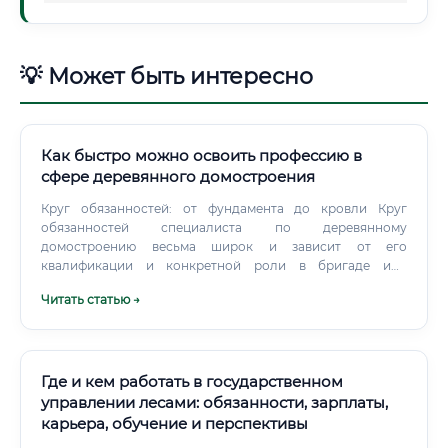
💡 Может быть интересно
Как быстро можно освоить профессию в
сфере деревянного домостроения
Круг обязанностей: от фундамента до кровли Круг
обязанностей специалиста по деревянному
домостроению весьма широк и зависит от его
квалификации и конкретной роли в бригаде или
компании. Однако можно выделить основной перечень
Читать статью →
задач, которые входят в компетенцию мастера: Чтение и
анализ проектной документации: Изучение
архитектурных и конструкторских чертежей, схем сборки,
спецификаций материалов.
Где и кем работать в государственном
управлении лесами: обязанности, зарплаты,
карьера, обучение и перспективы