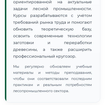
ориентированной на актуальные
задачи лесной промышленности.
Курсы разрабатываются с учётом
требований рынка труда и помогают
обновить теоретическую базу,
освоить современные технологии
🚚
Расчет логистики оригиналов:
• Маршрут транзита:
~2 607 км
заготовки и переработки
• Экспресс-доставка СДЭК / Почтой:
4–6 рабочих дней
древесины, а также расширить
📜 Документы и аккредитация
ФИС ФРДО
профессиональный кругозор.
Мы регулярно обновляем учебные
материалы и методы преподавания,
🔍
Нажмите на документ для увеличения и просмотра
чтобы они соответствовали последним
практикам и реальным потребностям
лесопромышленного сектора.