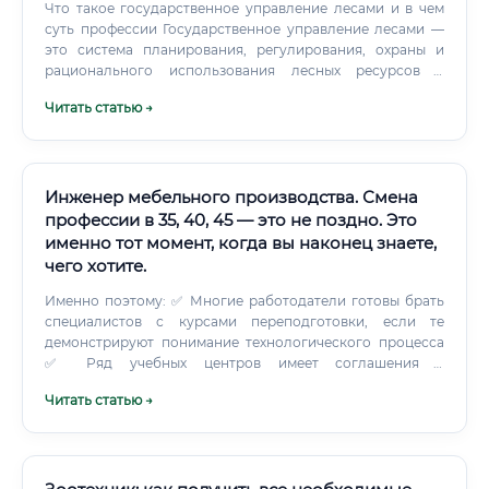
Что такое государственное управление лесами и в чем
суть профессии Государственное управление лесами —
это система планирования, регулирования, охраны и
рационального использования лесных ресурсов в
интересах общества и экономики. Специалисты в этой
Читать статью →
сфере обеспечивают законность пользования лесами,
устойчивость лесохозяйственной деятельности,
сохранение биоразнообразия, профилактику и тушение
лесных пожаров, а также выполнение международных и
национальных климатических обязательств. Суть
Инженер мебельного производства. Смена
профессии — соединить экологические, правовые и
профессии в 35, 40, 45 — это не поздно. Это
экономические цели: от анализа спутниковых данных и
именно тот момент, когда вы наконец знаете,
инвентаризации древостоев до принятия
чего хотите.
управленческих решений, контроля арендаторов и
организации мероприятий по лесовосстановлению.
Именно поэтому: ✅ Многие работодатели готовы брать
специалистов с курсами переподготовки, если те
демонстрируют понимание технологического процесса
✅ Ряд учебных центров имеет соглашения с
предприятиями о трудоустройстве выпускников ✅
Читать статью →
Производства часто сами обучают перспективных
кандидатов «под себя», оплачивая курсы или доплачивая
в период обучения Где искать работу: HeadHunter (hh.ru)
— наибольшая база вакансий SuperJob Авито.Работа
Прямые обращения к производителям мебели в регионе