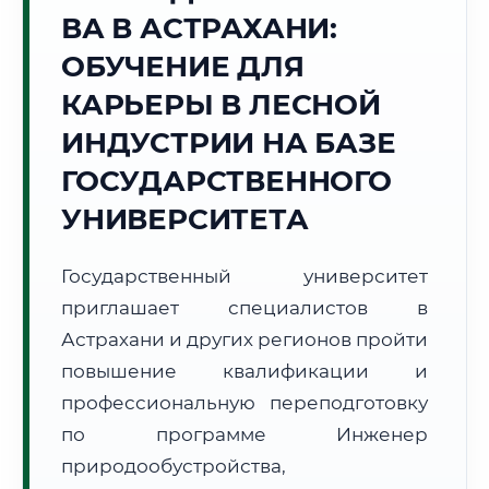
ВА В АСТРАХАНИ:
Точное местное время:
12:26:58
ОБУЧЕНИЕ ДЛЯ
КАРЬЕРЫ В ЛЕСНОЙ
Воскресенье, 9 Августа
2026 г.
ИНДУСТРИИ НА БАЗЕ
+25°C
Погода в г. Астрахань:
🌤️
,
Преимущественно ясно
ГОСУДАРСТВЕННОГО
🌅 Восход:
05:38
🌇 Закат:
20:07
УНИВЕРСИТЕТА
Световой день:
14 ч. 29 мин.
Государственный университет
📍 Региональная справка
г. Астрахань
приглашает специалистов в
Субъект:
Астраханская область
Астрахани и других регионов пройти
Тел. код:
+7 (8512)
повышение квалификации и
Почтовые индексы:
414000–414999
профессиональную переподготовку
Часовой пояс:
МСК+1 (UTC+4)
Формат учебы:
Дистанционно
по программе Инженер
природообустройства,
🗺️ Зона обслуживания: г. Астрахань