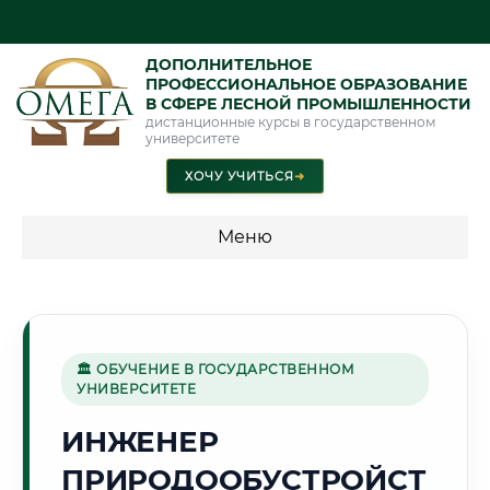
ДОПОЛНИТЕЛЬНОЕ
ПРОФЕССИОНАЛЬНОЕ ОБРАЗОВАНИЕ
В СФЕРЕ ЛЕСНОЙ ПРОМЫШЛЕННОСТИ
дистанционные курсы в государственном
университете
ХОЧУ УЧИТЬСЯ
➜
Меню
💰 ПРОГРАММЫ И СТОИМОСТЬ
Стоимость по программам обучения "Лесная
промышленность"
🏛 ОБУЧЕНИЕ В ГОСУДАРСТВЕННОМ
УНИВЕРСИТЕТЕ
ИНЖЕНЕР
🐟
ПРИРОДООБУСТРОЙСТ
Г. АСТРАХАНЬ