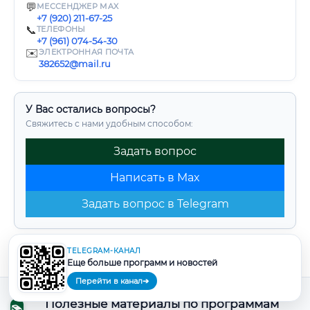
💬
МЕССЕНДЖЕР MAX
+7 (920) 211-67-25
📞
ТЕЛЕФОНЫ
+7 (961) 074-54-30
✉️
ЭЛЕКТРОННАЯ ПОЧТА
382652@mail.ru
У Вас остались вопросы?
Свяжитесь с нами удобным способом:
Задать вопрос
Написать в Max
Задать вопрос в Telegram
TELEGRAM-КАНАЛ
Еще больше программ и новостей
Перейти в канал
➔
Полезные материалы по программам