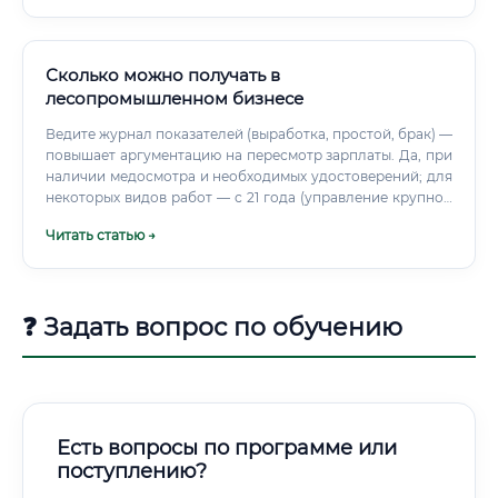
ощутимый рост заработной платы (от 20 до 40% при
переходе на следующий уровень).
Сколько можно получать в
лесопромышленном бизнесе
Ведите журнал показателей (выработка, простой, брак) —
повышает аргументацию на пересмотр зарплаты. Да, при
наличии медосмотра и необходимых удостоверений; для
некоторых видов работ — с 21 года (управление крупной
техникой, СЕ). Обычно 1–3 месяца, на ЦБК до 6 месяцев до
Читать статью →
самостоятельной вахты.
❓ Задать вопрос по обучению
Есть вопросы по программе или
поступлению?