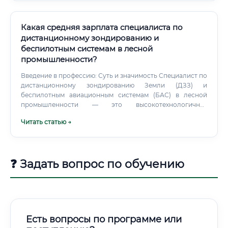
Какая средняя зарплата специалиста по
дистанционному зондированию и
беспилотным системам в лесной
промышленности?
Введение в профессию: Суть и значимость Специалист по
дистанционному зондированию Земли (ДЗЗ) и
беспилотным авиационным системам (БАС) в лесной
промышленности — это высокотехнологичная
профессия на стыке лесного хозяйства, геоинформатики,
Читать статью →
аэрофотосъемки и анализа данных. Суть профессии
заключается в сборе, обработке и анализе
пространственных данных о лесных массивах,
полученных с помощью спутников, самолетов и, в первую
❓ Задать вопрос по обучению
очередь, беспилотных летательных аппаратов (дронов),
для решения практических задач лесной отрасли.
Есть вопросы по программе или