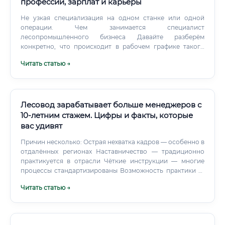
профессии, зарплат и карьеры
Не узкая специализация на одном станке или одной
операции. Чем занимается специалист
лесопромышленного бизнеса Давайте разберём
конкретно, что происходит в рабочем графике такого
специалиста.
Читать статью →
Лесовод зарабатывает больше менеджеров с
10-летним стажем. Цифры и факты, которые
вас удивят
Причин несколько: Острая нехватка кадров — особенно в
отдалённых регионах Наставничество — традиционно
практикуется в отрасли Чёткие инструкции — многие
процессы стандартизированы Возможность практики —
большинство программ обучения включают стажировки
Читать статью →
⚠️ Тем не менее для отдельных должностей (например,
государственный инспектор, лесничий) требуется
наличие стажа. Начать можно с позиций лесника,
техника-лесовода или помощника лесничего.