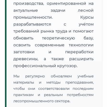
производства, ориентированной на
актуальные задачи лесной
промышленности. Курсы
разрабатываются с учётом
требований рынка труда и помогают
обновить теоретическую базу,
🚚
Расчет логистики оригиналов:
• Маршрут транзита:
~3 180 км
• Экспресс-доставка СДЭК / Почтой:
5–7 рабочих дней
освоить современные технологии
заготовки и переработки
📜 Документы и аккредитация
ФИС ФРДО
древесины, а также расширить
профессиональный кругозор.
Мы регулярно обновляем учебные
🔍
Нажмите на документ для увеличения и просмотра
материалы и методы преподавания,
чтобы они соответствовали последним
практикам и реальным потребностям
лесопромышленного сектора.