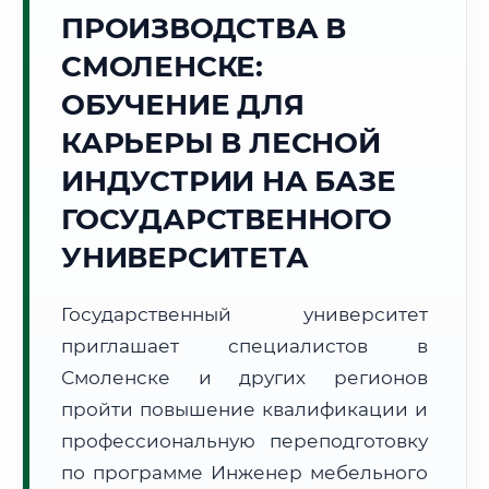
ПРОИЗВОДСТВА В
Точное местное время:
10:04:43
СМОЛЕНСКЕ:
ОБУЧЕНИЕ ДЛЯ
Пятница, 7 Августа
2026 г.
КАРЬЕРЫ В ЛЕСНОЙ
+20°C
Погода в г. Смоленск:
🌫️
,
Туман
ИНДУСТРИИ НА БАЗЕ
🌅 Восход:
05:12
🌇 Закат:
20:42
ГОСУДАРСТВЕННОГО
Световой день:
15 ч. 30 мин.
УНИВЕРСИТЕТА
📍 Региональная справка
г. Смоленск
Государственный университет
Субъект:
Смоленская область
приглашает специалистов в
Тел. код:
+7 (4812)
Почтовые индексы:
214000–214999
Смоленске и других регионов
Часовой пояс:
МСК (UTC+3)
пройти повышение квалификации и
Формат учебы:
Дистанционно
профессиональную переподготовку
по программе Инженер мебельного
🗺️ Зона обслуживания: г. Смоленск