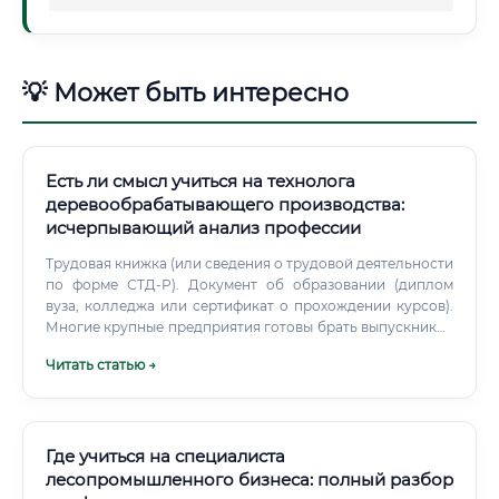
💡 Может быть интересно
Есть ли смысл учиться на технолога
деревообрабатывающего производства:
исчерпывающий анализ профессии
Трудовая книжка (или сведения о трудовой деятельности
по форме СТД-Р). Документ об образовании (диплом
вуза, колледжа или сертификат о прохождении курсов).
Многие крупные предприятия готовы брать выпускников
вузов и колледжей на стартовые позиции (стажер,
Читать статью →
помощник) и обучать их "под себя".
Где учиться на специалиста
лесопромышленного бизнеса: полный разбор