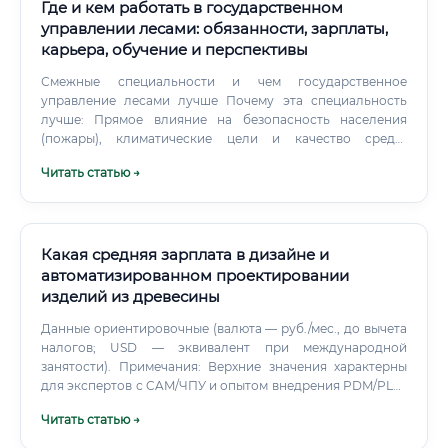
Где и кем работать в государственном
управлении лесами: обязанности, зарплаты,
карьера, обучение и перспективы
Смежные специальности и чем государственное
управление лесами лучше Почему эта специальность
лучше: Прямое влияние на безопасность населения
(пожары), климатические цели и качество среды.
Социальные гарантии госслужбы, стабильность и
Читать статью →
понятные карьерные лестницы. Высокий спрос на
специалистов, умеющих сочетать право, ГИС и полевую
практику.
Какая средняя зарплата в дизайне и
автоматизированном проектировании
изделий из древесины
Данные ориентировочные (валюта — руб./мес., до вычета
налогов; USD — эквивалент при международной
занятости). Примечания: Верхние значения характерны
для экспертов с CAM/ЧПУ и опытом внедрения PDM/PLM.
В выставочном/ивент-сегменте выше колебания дохода,
Читать статью →
но бывают премии за срочность.