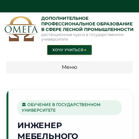
ДОПОЛНИТЕЛЬНОЕ
ПРОФЕССИОНАЛЬНОЕ ОБРАЗОВАНИЕ
В СФЕРЕ ЛЕСНОЙ ПРОМЫШЛЕННОСТИ
дистанционные курсы в государственном
университете
ХОЧУ УЧИТЬСЯ
➜
Меню
💰 ПРОГРАММЫ И СТОИМОСТЬ
Стоимость по программам обучения "Лесная
промышленность"
🏛 ОБУЧЕНИЕ В ГОСУДАРСТВЕННОМ
УНИВЕРСИТЕТЕ
ИНЖЕНЕР
🏰
МЕБЕЛЬНОГО
Г. СМОЛЕНСК