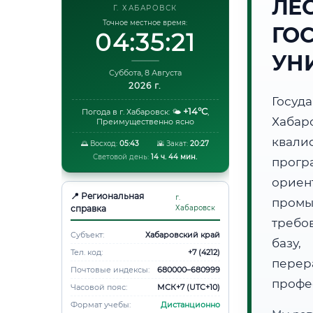
ЛЕ
Г. ХАБАРОВСК
Точное местное время:
ГО
04:35:22
УН
Суббота, 8 Августа
2026 г.
Госуд
+14°C
Погода в г. Хабаровск:
🌤️
,
Хаба
Преимущественно ясно
квали
🌅 Восход:
05:43
🌇 Закат:
20:27
Световой день:
14 ч. 44 мин.
прог
орие
📍 Региональная
г.
пром
справка
Хабаровск
требо
Субъект:
Хабаровский край
базу,
Тел. код:
+7 (4212)
пере
Почтовые индексы:
680000–680999
профе
Часовой пояс:
МСК+7 (UTC+10)
Формат учебы:
Дистанционно