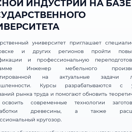
СНОЙ ИНДУСТРИИ НА БАЗЕ
СУДАРСТВЕННОГО
ИВЕРСИТЕТА
арственный университет приглашает специали
ровске и других регионов пройти повы
фикации и профессиональную переподгото
рамме Инженер мебельного производ
нтированной на актуальные задачи л
ышленности. Курсы разрабатываются с у
ваний рынка труда и помогают обновить теорети
 освоить современные технологии загот
работки древесины, а также расш
ссиональный кругозор.