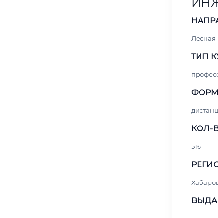
ИНЖ
НАПР
Лесная
ТИП К
профес
ФОРМ
дистан
КОЛ-В
516
РЕГИО
Хабаро
ВЫДА