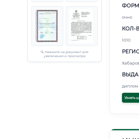
ФОРМ
очно
КОЛ-В
1010
РЕГИО
🔍
Нажмите на документ для
увеличения и просмотра
Хабаро
ВЫДА
диплом 
Узнать ц