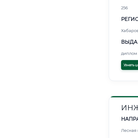
256
РЕГИО
Хабаро
ВЫДА
диплом 
Узнать ц
ИНЖ
НАПР
Лесная