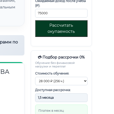
авания,
Ожидаемый доход после учебы
(₽):
альным
Рассчитать
окупаемость
грамм по
💳 Подбор рассрочки 0%
Обучение без финансовой
нагрузки и переплат
ТВА
Стоимость обучения:
Доступная рассрочка:
Платеж в месяц: