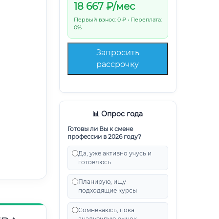
18 667
₽/мес
Первый взнос: 0 ₽ • Переплата:
0%
Запросить
рассрочку
📊 Опрос года
Готовы ли Вы к смене
профессии в 2026 году?
Да, уже активно учусь и
готовлюсь
Планирую, ищу
подходящие курсы
Сомневаюсь, пока
анализирую рынок