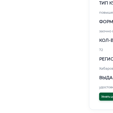
ТИП К
повыше
ФОРМ
заочно
КОЛ-В
72
РЕГИО
Хабаро
ВЫДА
удосто
Узнать ц