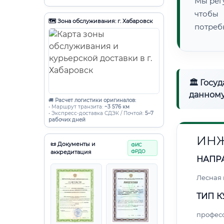
Мы рег
чтобы
🗺️ Зона обслуживания: г. Хабаровск
потреб
🏛 Госу
данному
🚚
Расчет логистики оригиналов:
• Маршрут транзита:
~3 576 км
• Экспресс-доставка СДЭК / Почтой:
5–7
рабочих дней
ИНЖ
📜 Документы и
ФИС
аккредитация
ФРДО
НАПР
Лесная
ТИП К
профес