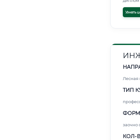
диплом 
Узнать ц
ИНЖ
НАПР
Лесная
ТИП К
профес
ФОРМ
заочно
КОЛ-В