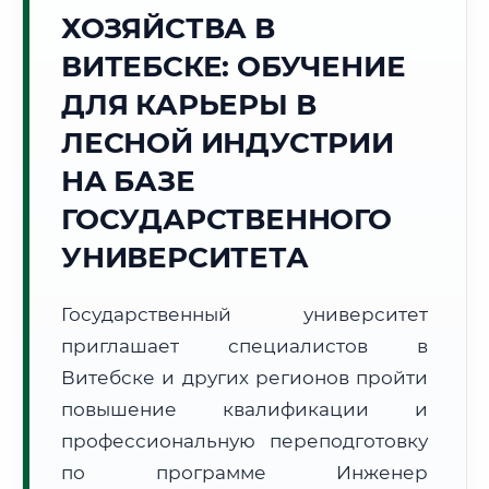
ХОЗЯЙСТВА В
Точное местное время:
05:43:37
ВИТЕБСКЕ: ОБУЧЕНИЕ
ДЛЯ КАРЬЕРЫ В
Понедельник, 10 Августа
2026 г.
ЛЕСНОЙ ИНДУСТРИИ
+12°C
Погода в г. Витебск:
☁️
,
Пасмурно
НА БАЗЕ
🌅 Восход:
05:23
🌇 Закат:
20:45
ГОСУДАРСТВЕННОГО
Световой день:
15 ч. 22 мин.
УНИВЕРСИТЕТА
📍 Региональная справка
г. Витебск
Государственный университет
Субъект:
Республика Беларусь
приглашает специалистов в
Тел. код:
+375 (212)
Почтовые индексы:
210000–210041
Витебске и других регионов пройти
Часовой пояс:
UTC+3
повышение квалификации и
Формат учебы:
Дистанционно
профессиональную переподготовку
по программе Инженер
🗺️ Зона обслуживания: г. Витебск