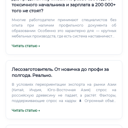
токсичного начальника и зарплата в 200 000+
того не стоят?
Многие работодатели принимают специалистов без
опыта при наличии профильного документа об
образовании. Особенно это характерно для: — крупных
мебельных производств, где есть система наставничества
— деревообрабатывающих комбинатов, испытывающих
Читать статью →
кадровый дефицит — небольших мастерских, готовых
обучать «под себя» ⚠️ Важно понимать: без опыта вы
начнёте с минимальной ставки (35 000–55 000 рублей), но
уже через 6–12 месяцев активной работы сможете
рассчитывать на повышение разряда и существенную
Лесозаготовитель. От новичка до профи за
прибавку к окладу. Карьерный рост: куда можно вырасти
полгода. Реально.
Профессия предоставляет понятную и прозрачную
В условиях переориентации экспорта на рынки Азии
систему карьерного роста: ✅ Отдельный путь карьерного
(Китай, Индия, Юго-Восточная Азия) спрос на
роста — специализация на ЧПУ-оборудовании.
российскую древесину не падает, а растёт. Факторы,
поддерживающие спрос на кадры: 🌲 Огромный объём
лесного фонда, требующего освоения 🏗️ Строительный
Читать статью →
бум и рост спроса на пиломатериалы 📦 Развитие
деревянного домостроения 🌍 Рост экспорта в страны
АТР 👴 Старение действующих кадров (средний возраст
работника отрасли — 42–48 лет) ⚙️ Неполная