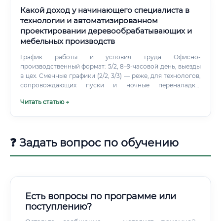
механизация (многие участки требуют ручного труда) Не
Какой доход у начинающего специалиста в
исчезнет ли профессия из-за ИИ и автоматизации 🤖 Это
технологии и автоматизированном
один из самых важных вопросов для тех, кто выбирает
проектировании деревообрабатывающих и
профессию на перспективу.
мебельных производств
График работы и условия труда Офисно-
производственный формат: 5/2, 8–9-часовой день, выезды
в цех. Сменные графики (2/2, 3/3) — реже, для технологов,
сопровождающих пуски и ночные переналадки.
Командировки: при внедрении линий и обучении
Читать статью →
персонала (от 10% до 50% времени).
❓ Задать вопрос по обучению
Есть вопросы по программе или
поступлению?