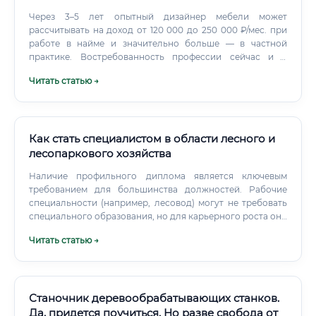
Через 3–5 лет опытный дизайнер мебели может
рассчитывать на доход от 120 000 до 250 000 ₽/мес. при
работе в найме и значительно больше — в частной
практике. Востребованность профессии сейчас и в
будущем 📊 Рынок мебели в России и мире стабильно
Читать статью →
растёт.
Как стать специалистом в области лесного и
лесопаркового хозяйства
Наличие профильного диплома является ключевым
требованием для большинства должностей. Рабочие
специальности (например, лесовод) могут не требовать
специального образования, но для карьерного роста оно
необходимо. Сравнение путей получения образования
Читать статью →
Необходимые документы для трудоустройства
Стандартный пакет документов для официального
трудоустройства включает: Паспорт гражданина РФ.
Станочник деревообрабатывающих станков.
Да, придется поучиться. Но разве свобода от