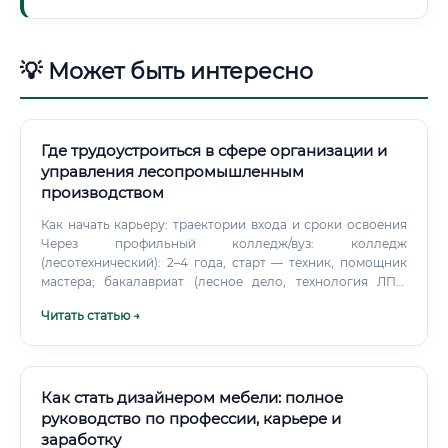
💡 Может быть интересно
Где трудоустроиться в сфере организации и
управления лесопромышленным
производством
Как начать карьеру: траектории входа и сроки освоения
Через профильный колледж/вуз: колледж
(лесотехнический): 2–4 года, старт — техник, помощник
мастера; бакалавриат (лесное дело, технология ЛПК,
логистика, менеджмент): 4 года, старт — мастер/инженер.
Читать статью →
Через стажировки у работодателя: 3–6 месяцев ротаций
между лесозаготовкой, складом, цехом и логистикой;
назначение на младшую руководящую позицию при
успешной аттестации. Через смежные роли: диспетчер,
учетчик древесины, техник ГИС/телематики, ОТиПБ-
Как стать дизайнером мебели: полное
инженер, планировщик ремонтов.
руководство по профессии, карьере и
заработку