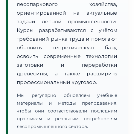
лесопаркового хозяйства,
ориентированной на актуальные
задачи лесной промышленности.
Курсы разрабатываются с учётом
требований рынка труда и помогают
обновить теоретическую базу,
🚚
Расчет логистики оригиналов:
• Маршрут транзита:
~3 272 км
• Экспресс-доставка СДЭК / Почтой:
5–7 рабочих дней
освоить современные технологии
заготовки и переработки
📜 Документы и аккредитация
ФИС ФРДО
древесины, а также расширить
профессиональный кругозор.
Мы регулярно обновляем учебные
🔍
Нажмите на документ для увеличения и просмотра
материалы и методы преподавания,
чтобы они соответствовали последним
практикам и реальным потребностям
лесопромышленного сектора.