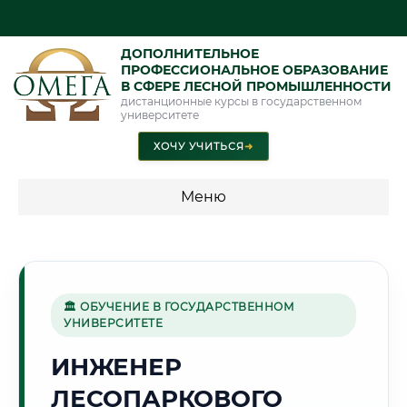
ДОПОЛНИТЕЛЬНОЕ
ПРОФЕССИОНАЛЬНОЕ ОБРАЗОВАНИЕ
В СФЕРЕ ЛЕСНОЙ ПРОМЫШЛЕННОСТИ
дистанционные курсы в государственном
университете
ХОЧУ УЧИТЬСЯ
➜
Меню
💰 ПРОГРАММЫ И СТОИМОСТЬ
Стоимость по программам обучения "Лесная
промышленность"
🏛 ОБУЧЕНИЕ В ГОСУДАРСТВЕННОМ
УНИВЕРСИТЕТЕ
ИНЖЕНЕР
🎨
ЛЕСОПАРКОВОГО
Г. ВИТЕБСК