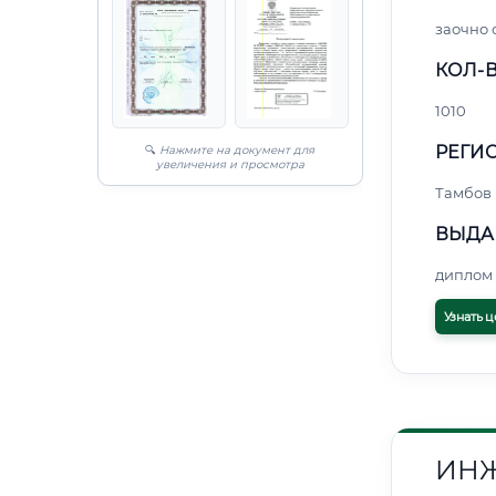
заочно
КОЛ-В
1010
РЕГИО
🔍
Нажмите на документ для
увеличения и просмотра
Тамбов
ВЫДА
диплом 
Узнать ц
ИНЖ