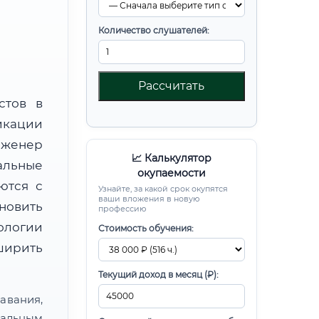
Количество слушателей:
Рассчитать
стов в
икации
нженер
📈 Калькулятор
альные
окупаемости
ются с
Узнайте, за какой срок окупятся
ваши вложения в новую
новить
профессию
ологии
Стоимость обучения:
ширить
Текущий доход в месяц (₽):
авания,
альным