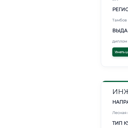
РЕГИО
Тамбов
ВЫДА
диплом 
Узнать ц
ИНЖ
НАПР
Лесная
ТИП К