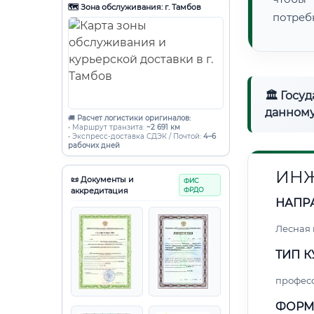
🗺️ Зона обслуживания: г. Тамбов
потреб
🏛 Госу
данному
🚚
Расчет логистики оригиналов:
• Маршрут транзита:
~2 691 км
• Экспресс-доставка СДЭК / Почтой:
4–6
рабочих дней
ИНЖ
📜 Документы и
ФИС
аккредитация
ФРДО
НАПР
Лесная
ТИП К
профес
ФОРМ