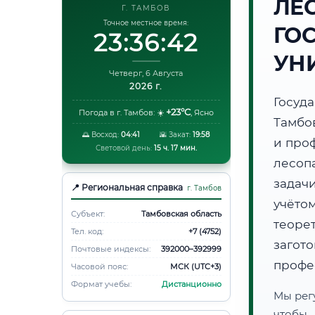
ЛЕ
Г. ТАМБОВ
Точное местное время:
ГО
23:36:43
УН
Четверг, 6 Августа
2026 г.
Госуд
+23°C
Погода в г. Тамбов:
☀️
,
Ясно
Тамбо
🌅 Восход:
04:41
🌇 Закат:
19:58
и про
Световой день:
15 ч. 17 мин.
лесоп
задач
📍 Региональная справка
г. Тамбов
учёто
Субъект:
Тамбовская область
теоре
Тел. код:
+7 (4752)
загот
Почтовые индексы:
392000–392999
профе
Часовой пояс:
МСК (UTC+3)
Формат учебы:
Дистанционно
Мы рег
чтобы