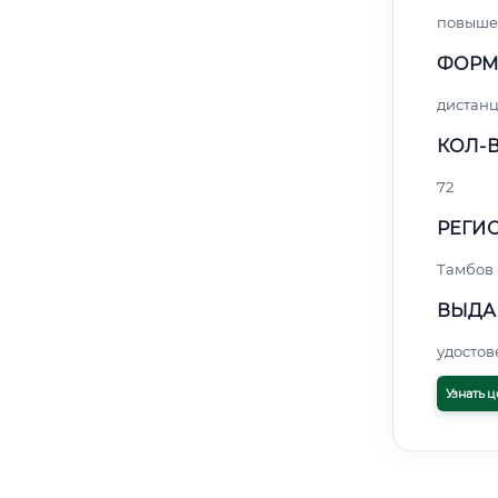
повыше
ФОРМ
дистан
КОЛ-В
72
РЕГИО
Тамбов
ВЫДА
удосто
Узнать ц