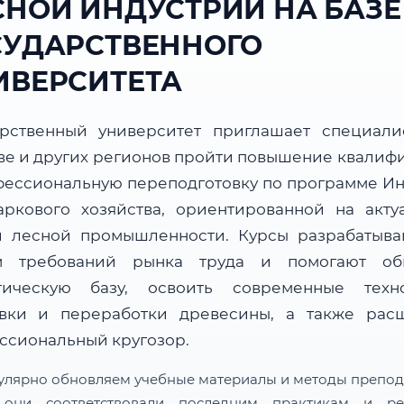
СНОЙ ИНДУСТРИИ НА БАЗЕ
СУДАРСТВЕННОГО
ИВЕРСИТЕТА
арственный университет приглашает специали
ве и других регионов пройти повышение квалиф
фессиональную переподготовку по программе И
аркового хозяйства, ориентированной на акту
и лесной промышленности. Курсы разрабатыва
м требований рынка труда и помогают об
тическую базу, освоить современные техн
овки и переработки древесины, а также рас
ссиональный кругозор.
улярно обновляем учебные материалы и методы препод
 они соответствовали последним практикам и ре