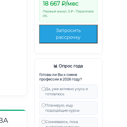
18 667
₽/мес
Первый взнос: 0 ₽ • Переплата:
0%
Запросить
рассрочку
📊 Опрос года
Готовы ли Вы к смене
профессии в 2026 году?
Да, уже активно учусь и
готовлюсь
Планирую, ищу
подходящие курсы
ВА
Сомневаюсь, пока
анализирую рынок