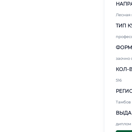
НАПР
Лесная
ТИП К
профес
ФОРМ
заочно 
КОЛ-В
516
РЕГИО
Тамбов
ВЫДА
диплом 