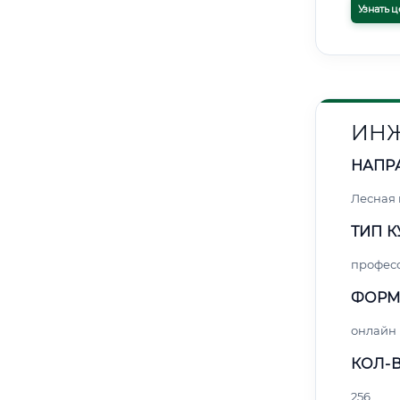
Узнать ц
ИНЖ
НАПР
Лесная
ТИП К
профес
ФОРМ
онлайн
КОЛ-В
256