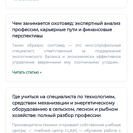
публичная служба с высокой степенью ответственности
и заметным общественным эффектом.
Чем занимается охотовед: экспертный анализ
профессии, карьерные пути и финансовые
перспективы
Таким образом, охотовед — это многопрофильный
специалист, ответственный за поддержание
экологического баланса и экономически эффективное
управление вверенными ему охотничьими угодьями.
Ключевые обязанности и функционал специалиста Круг
Читать статью →
обязанностей охотоведа чрезвычайно широк и
варьируется в зависимости от места работы
(государственная служба, частное охотхозяйство,
научный институт). Тем не менее, можно выделить
основной функционал, характерный для большинства
Где учиться на специалиста по технологиям,
специалистов.
средствам механизации и энергетическому
оборудованию в сельском, лесном и рыбном
хозяйстве: полный разбор профессии
Производители техники открывают собственные учебные
центры: ✅ Учебный центр CLAAS — обучение работе с