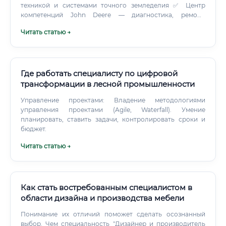
техникой и системами точного земледелия ✅ Центр
компетенций John Deere — диагностика, ремонт,
программирование техники ✅ Учебные программы
Читать статью →
Ростсельмаш — российская линейка комбайнов и
тракторов ✅ Учебный центр Агросистем — комплексные
программы по агромеханике Дополнительно можно
получить сертификацию по системам точного
земледелия — TRIMBLE, Topcon, Leica. Это реально
Где работать специалисту по цифровой
повышает стоимость специалиста на рынке труда.
трансформации в лесной промышленности
Онлайн-платформы — Coursera, Stepik, Skillbox — пока не
Управление проектами: Владение методологиями
закрывают потребность в технических аграрных
управления проектами (Agile, Waterfall). Умение
компетенциях полностью.
планировать, ставить задачи, контролировать сроки и
бюджет.
Читать статью →
Как стать востребованным специалистом в
области дизайна и производства мебели
Понимание их отличий поможет сделать осознанный
выбор. Чем специальность "Дизайнер и производитель