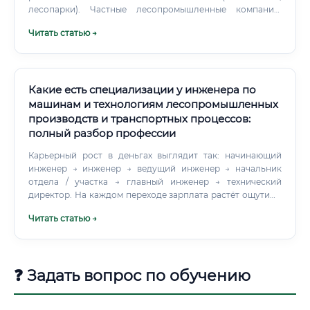
лесопарки). Частные лесопромышленные компании:
Крупные холдинги и небольшие предприятия,
Читать статью →
занимающиеся лесозаготовкой и деревообработкой.
Какие есть специализации у инженера по
машинам и технологиям лесопромышленных
производств и транспортных процессов:
полный разбор профессии
Карьерный рост в деньгах выглядит так: начинающий
инженер → инженер → ведущий инженер → начальник
отдела / участка → главный инженер → технический
директор. На каждом переходе зарплата растёт ощутимо
— не на 5-10%, а в 1,5-2 раза. Сравнение зарплат по типам
Читать статью →
работодателей Где учиться на специалиста по машинам и
технологиям лесопромышленных производств
Образование по этой специальности дают не везде —
только в вузах, которые традиционно связаны с лесной
❓ Задать вопрос по обучению
отраслью.