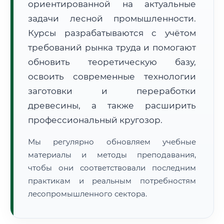
ориентированной на актуальные
задачи лесной промышленности.
Курсы разрабатываются с учётом
требований рынка труда и помогают
обновить теоретическую базу,
освоить современные технологии
🚚
Расчет логистики оригиналов:
• Маршрут транзита:
~3 064 км
заготовки и переработки
• Экспресс-доставка СДЭК / Почтой:
4–6 рабочих дней
древесины, а также расширить
📜 Документы и аккредитация
ФИС ФРДО
профессиональный кругозор.
Мы регулярно обновляем учебные
материалы и методы преподавания,
🔍
Нажмите на документ для увеличения и просмотра
чтобы они соответствовали последним
практикам и реальным потребностям
лесопромышленного сектора.