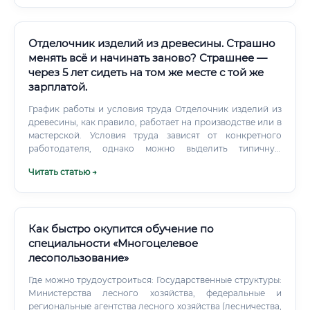
лесопромышленном комплексе Хорошая новость:
образовательная база для этой профессии в России
развита достаточно хорошо.
Отделочник изделий из древесины. Страшно
менять всё и начинать заново? Страшнее —
через 5 лет сидеть на том же месте с той же
зарплатой.
График работы и условия труда Отделочник изделий из
древесины, как правило, работает на производстве или в
мастерской. Условия труда зависят от конкретного
работодателя, однако можно выделить типичную
картину: ✅ Работодатели, как правило, обеспечивают
Читать статью →
специалиста спецодеждой и необходимыми средствами
индивидуальной защиты. На крупных производствах
предусмотрены регулярные медосмотры.
Как быстро окупится обучение по
специальности «Многоцелевое
лесопользование»
Где можно трудоустроиться: Государственные структуры:
Министерства лесного хозяйства, федеральные и
региональные агентства лесного хозяйства (лесничества,