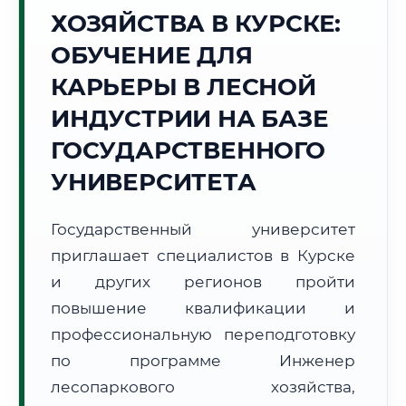
ХОЗЯЙСТВА В КУРСКЕ:
Точное местное время:
21:11:58
ОБУЧЕНИЕ ДЛЯ
КАРЬЕРЫ В ЛЕСНОЙ
Суббота, 8 Августа
2026 г.
ИНДУСТРИИ НА БАЗЕ
+22°C
Погода в г. Курск:
🌡️
,
Погода
ГОСУДАРСТВЕННОГО
🌅 Восход:
05:09
🌇 Закат:
20:12
УНИВЕРСИТЕТА
Световой день:
15 ч. 3 мин.
Государственный университет
📍 Региональная справка
г. Курск
приглашает специалистов в Курске
Субъект:
Курская область
и других регионов пройти
Тел. код:
+7 (4712)
повышение квалификации и
Почтовые индексы:
305000–305999
профессиональную переподготовку
Часовой пояс:
МСК (UTC+3)
Формат учебы:
Дистанционно
по программе Инженер
лесопаркового хозяйства,
🗺️ Зона обслуживания: г. Курск