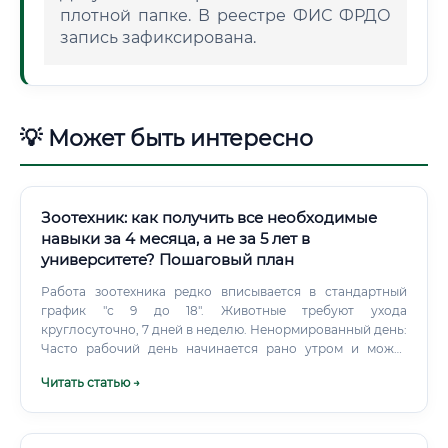
плотной папке. В реестре ФИС ФРДО
запись зафиксирована.
💡 Может быть интересно
Зоотехник: как получить все необходимые
навыки за 4 месяца, а не за 5 лет в
университете? Пошаговый план
Работа зоотехника редко вписывается в стандартный
график "с 9 до 18". Животные требуют ухода
круглосуточно, 7 дней в неделю. Ненормированный день:
Часто рабочий день начинается рано утром и может
затянуться допоздна, особенно в периоды массовых
Читать статью →
отелов, вакцинаций или при возникновении нештатных
ситуаций.