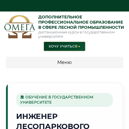
ДОПОЛНИТЕЛЬНОЕ
ПРОФЕССИОНАЛЬНОЕ ОБРАЗОВАНИЕ
В СФЕРЕ ЛЕСНОЙ ПРОМЫШЛЕННОСТИ
дистанционные курсы в государственном
университете
ХОЧУ УЧИТЬСЯ
➜
Меню
💰 ПРОГРАММЫ И СТОИМОСТЬ
Стоимость по программам обучения "Лесная
промышленность"
🏛 ОБУЧЕНИЕ В ГОСУДАРСТВЕННОМ
УНИВЕРСИТЕТЕ
ИНЖЕНЕР
🌻
ЛЕСОПАРКОВОГО
Г. КУРСК