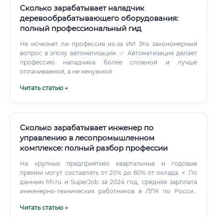
Сколько зарабатывает наладчик
деревообрабатывающего оборудования:
полный профессиональный гид
Не исчезнет ли профессия из-за ИИ Это закономерный
вопрос в эпоху автоматизации. ✅ Автоматизация делает
профессию наладчика более сложной и лучше
оплачиваемой, а не ненужной.
Читать статью →
Сколько зарабатывает инженер по
управлению в лесопромышленном
комплексе: полный разбор профессии
На крупных предприятиях квартальные и годовые
премии могут составлять от 20% до 60% от оклада. ⚡ По
данным hh.ru и SuperJob за 2024 год, средняя зарплата
инженерно-технических работников в ЛПК по России
составляет около 85 000–95 000 рублей в месяц. Где
Читать статью →
учиться на инженера по управлению в