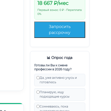
18 667
₽/мес
Первый взнос: 0 ₽ • Переплата:
0%
Запросить
рассрочку
📊 Опрос года
Готовы ли Вы к смене
профессии в 2026 году?
Да, уже активно учусь и
готовлюсь
Планирую, ищу
подходящие курсы
Сомневаюсь, пока
анализирую рынок