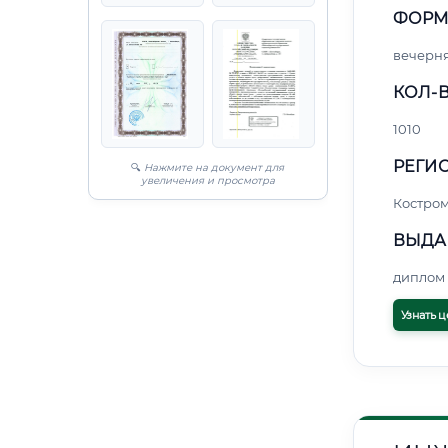
ФОРМ
вечерн
КОЛ-В
1010
РЕГИО
🔍
Нажмите на документ для
увеличения и просмотра
Костро
ВЫДА
диплом 
Узнать ц