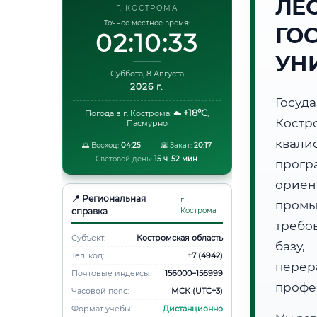
ЛЕ
Г. КОСТРОМА
Точное местное время:
ГО
02:10:34
УН
Суббота, 8 Августа
2026 г.
Госуд
+18°C
Погода в г. Кострома:
☁️
,
Кост
Пасмурно
квали
🌅 Восход:
04:25
🌇 Закат:
20:17
Световой день:
15 ч. 52 мин.
прог
орие
📍 Региональная
г.
пром
справка
Кострома
требо
Субъект:
Костромская область
базу,
Тел. код:
+7 (4942)
пере
Почтовые индексы:
156000–156999
профе
Часовой пояс:
МСК (UTC+3)
Формат учебы:
Дистанционно