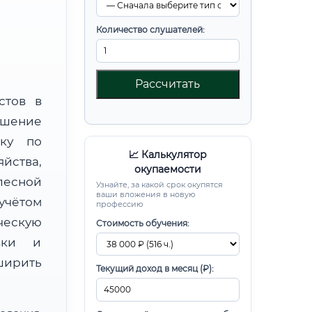
Количество слушателей:
Рассчитать
стов в
шение
вку по
📈 Калькулятор
ства,
окупаемости
есной
Узнайте, за какой срок окупятся
ваши вложения в новую
чётом
профессию
ческую
Стоимость обучения:
овки и
ирить
Текущий доход в месяц (₽):