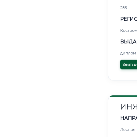
256
РЕГИО
Костро
ВЫДА
диплом 
Узнать ц
ИНЖ
НАПР
Лесная