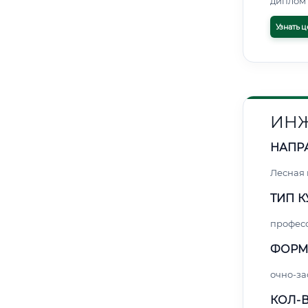
диплом 
Узнать ц
ИНЖ
НАПР
Лесная
ТИП К
профес
ФОРМ
очно-за
КОЛ-В