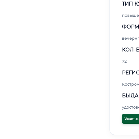
ТИП К
повыше
ФОРМ
вечерн
КОЛ-В
72
РЕГИО
Костро
ВЫДА
удосто
Узнать ц