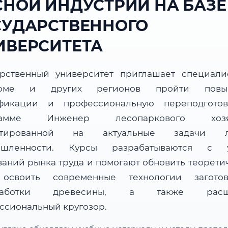
СНОЙ ИНДУСТРИИ НА БАЗЕ
СУДАРСТВЕННОГО
ИВЕРСИТЕТА
арственный университет приглашает специали
роме и других регионов пройти повы
фикации и профессиональную переподгото
рамме Инженер лесопаркового хозяй
нтированной на актуальные задачи л
ышленности. Курсы разрабатываются с у
ваний рынка труда и помогают обновить теорети
 освоить современные технологии загот
работки древесины, а также расш
ссиональный кругозор.