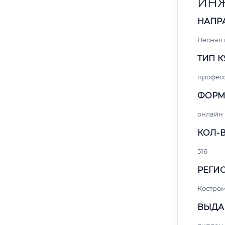
ИНЖ
НАПР
Лесная
ТИП К
профес
ФОРМ
онлайн
КОЛ-В
516
РЕГИО
Костро
ВЫДА