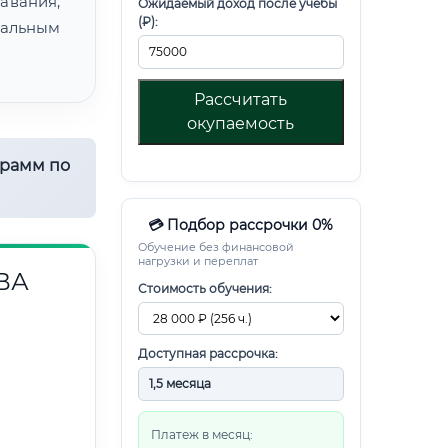
авания,
Ожидаемый доход после учебы
(₽):
альным
Рассчитать
окупаемость
грамм по
💳 Подбор рассрочки 0%
Обучение без финансовой
нагрузки и переплат
ВА
Стоимость обучения:
Доступная рассрочка:
Платеж в месяц: