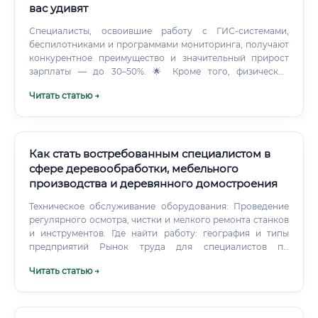
красивой городской среды.
вас удивят
Специалисты, освоившие работу с ГИС-системами,
беспилотниками и программами мониторинга, получают
конкурентное преимущество и значительный прирост
зарплаты — до 30–50%. 🌟 Кроме того, физическое
присутствие в лесу, принятие оперативных решений на
Читать статью →
местности, управление командами при тушении пожаров
— всё это функции, которые машина не заменит в
обозримом будущем.
Как стать востребованным специалистом в
сфере деревообработки, мебельного
производства и деревянного домостроения
Техническое обслуживание оборудования: Проведение
регулярного осмотра, чистки и мелкого ремонта станков
и инструментов. Где найти работу: география и типы
предприятий Рынок труда для специалистов по
деревообработке обширен и разнообразен. Спрос на
Читать статью →
таких профессионалов стабильно высок по всей стране,
однако наибольшая концентрация вакансий
наблюдается в регионах с развитой лесной
промышленностью и активным строительством.