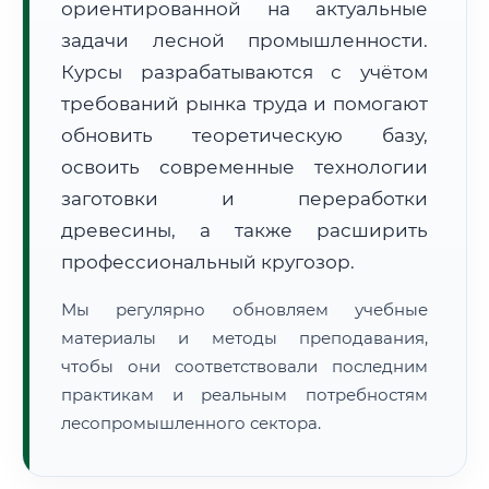
ориентированной на актуальные
задачи лесной промышленности.
Курсы разрабатываются с учётом
требований рынка труда и помогают
обновить теоретическую базу,
освоить современные технологии
🚚
Расчет логистики оригиналов:
• Маршрут транзита:
~2 115 км
заготовки и переработки
• Экспресс-доставка СДЭК / Почтой:
3–5 рабочих дней
древесины, а также расширить
📜 Документы и аккредитация
ФИС ФРДО
профессиональный кругозор.
Мы регулярно обновляем учебные
материалы и методы преподавания,
🔍
Нажмите на документ для увеличения и просмотра
чтобы они соответствовали последним
практикам и реальным потребностям
лесопромышленного сектора.