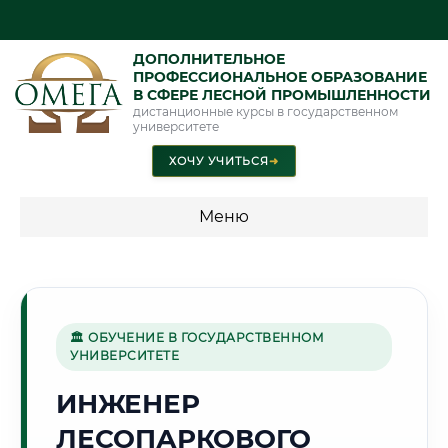
ДОПОЛНИТЕЛЬНОЕ
ПРОФЕССИОНАЛЬНОЕ ОБРАЗОВАНИЕ
В СФЕРЕ ЛЕСНОЙ ПРОМЫШЛЕННОСТИ
дистанционные курсы в государственном
университете
ХОЧУ УЧИТЬСЯ
➜
Меню
💰 ПРОГРАММЫ И СТОИМОСТЬ
Стоимость по программам обучения "Лесная
промышленность"
🏛 ОБУЧЕНИЕ В ГОСУДАРСТВЕННОМ
УНИВЕРСИТЕТЕ
ИНЖЕНЕР
🕍
ЛЕСОПАРКОВОГО
Г. КАЗАНЬ