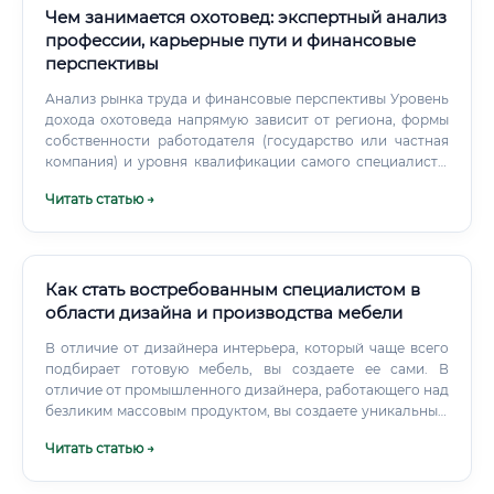
Чем занимается охотовед: экспертный анализ
профессии, карьерные пути и финансовые
перспективы
Анализ рынка труда и финансовые перспективы Уровень
дохода охотоведа напрямую зависит от региона, формы
собственности работодателя (государство или частная
компания) и уровня квалификации самого специалиста.
Государственные структуры: Департаменты и
Читать статью →
министерства природных ресурсов, Управления по
охране, контролю и регулированию использования
объектов животного мира, государственные
заповедники, национальные парки, заказники.
Как стать востребованным специалистом в
области дизайна и производства мебели
В отличие от дизайнера интерьера, который чаще всего
подбирает готовую мебель, вы создаете ее сами. В
отличие от промышленного дизайнера, работающего над
безликим массовым продуктом, вы создаете уникальные,
штучные вещи.
Читать статью →