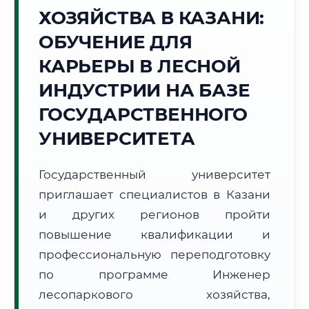
ХОЗЯЙСТВА В КАЗАНИ:
Точное местное время:
20:36:40
ОБУЧЕНИЕ ДЛЯ
КАРЬЕРЫ В ЛЕСНОЙ
Суббота, 8 Августа
2026 г.
ИНДУСТРИИ НА БАЗЕ
+26°C
Погода в г. Казань:
☁️
,
Пасмурно
ГОСУДАРСТВЕННОГО
🌅 Восход:
04:01
🌇 Закат:
19:36
УНИВЕРСИТЕТА
Световой день:
15 ч. 35 мин.
Государственный университет
📍 Региональная справка
г. Казань
приглашает специалистов в Казани
Субъект:
Республика Татарстан
и других регионов пройти
Тел. код:
+7 (843)
повышение квалификации и
Почтовые индексы:
420000–420999
профессиональную переподготовку
Часовой пояс:
МСК (UTC+3)
Формат учебы:
Дистанционно
по программе Инженер
лесопаркового хозяйства,
🗺️ Зона обслуживания: г. Казань