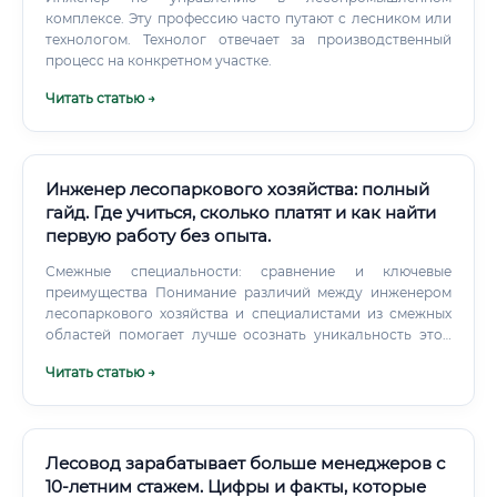
комплексе. Эту профессию часто путают с лесником или
технологом. Технолог отвечает за производственный
процесс на конкретном участке.
Читать статью →
Инженер лесопаркового хозяйства: полный
гайд. Где учиться, сколько платят и как найти
первую работу без опыта.
Смежные специальности: сравнение и ключевые
преимущества Понимание различий между инженером
лесопаркового хозяйства и специалистами из смежных
областей помогает лучше осознать уникальность этой
профессии. Таблица 9: Сравнительный анализ смежных
Читать статью →
специальностей В итоге, специальность инженера
лесопаркового хозяйства является уникальным сплавом,
который берет лучшее от смежных профессий:
творческое начало от дизайнера, научную базу от
эколога и управленческие навыки от менеджера,
Лесовод зарабатывает больше менеджеров с
применяя все это для создания и сохранения здоровой и
10-летним стажем. Цифры и факты, которые