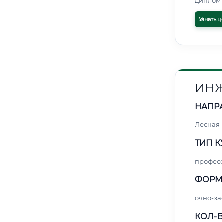
диплом 
Узнать ц
ИНЖ
НАПР
Лесная
ТИП К
профес
ФОРМ
очно-за
КОЛ-В