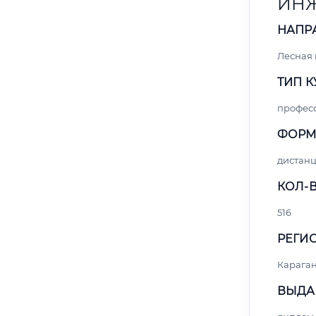
ИНЖ
НАПР
Лесная
ТИП К
профес
ФОРМ
дистан
КОЛ-В
516
РЕГИО
Карага
ВЫДА