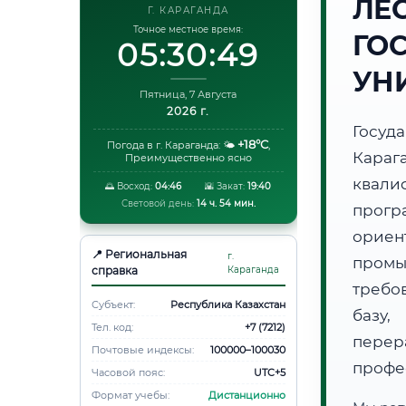
ЛЕ
Г. КАРАГАНДА
Точное местное время:
ГО
05:30:50
УН
Пятница, 7 Августа
2026 г.
Госуд
+18°C
Погода в г. Караганда:
🌤️
,
Кара
Преимущественно ясно
квали
🌅 Восход:
04:46
🌇 Закат:
19:40
Световой день:
14 ч. 54 мин.
прог
орие
📍 Региональная
г.
пром
справка
Караганда
требо
Субъект:
Республика Казахстан
базу,
Тел. код:
+7 (7212)
пере
Почтовые индексы:
100000–100030
профе
Часовой пояс:
UTC+5
Формат учебы:
Дистанционно