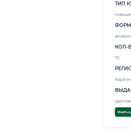
ТИП К
повыше
ФОРМ
вечерн
КОЛ-В
72
РЕГИО
Карага
ВЫДА
удосто
Узнать ц