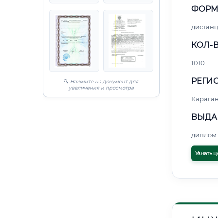
ФОРМ
дистан
КОЛ-В
1010
РЕГИО
🔍
Нажмите на документ для
увеличения и просмотра
Карага
ВЫДА
диплом 
Узнать ц