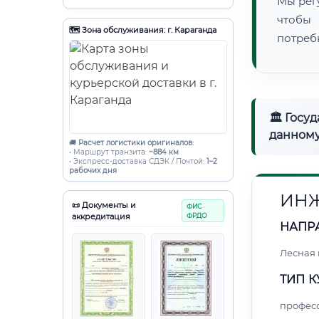
Мы рег
чтобы
🗺️ Зона обслуживания: г. Караганда
потреб
🏛 Госу
данному
🚚
Расчет логистики оригиналов:
• Маршрут транзита:
~884 км
• Экспресс-доставка СДЭК / Почтой:
1–2
рабочих дня
ИНЖ
📜 Документы и
ФИС
аккредитация
ФРДО
НАПР
Лесная
ТИП К
профес