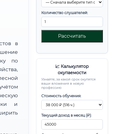
Количество слушателей:
Рассчитать
стов в
шение
вку по
📈 Калькулятор
ства,
окупаемости
есной
Узнайте, за какой срок окупятся
ваши вложения в новую
чётом
профессию
ческую
Стоимость обучения:
овки и
ирить
Текущий доход в месяц (₽):