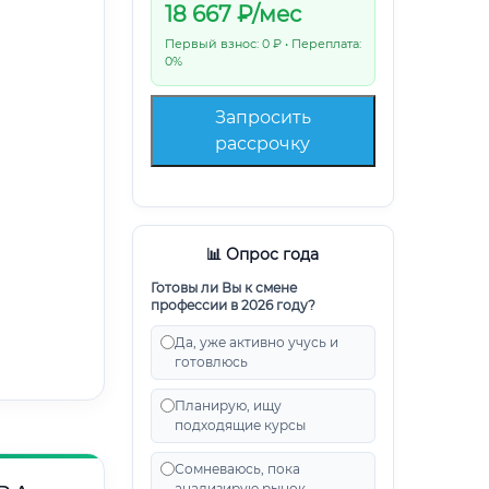
18 667
₽/мес
Первый взнос: 0 ₽ • Переплата:
0%
Запросить
рассрочку
📊 Опрос года
Готовы ли Вы к смене
профессии в 2026 году?
Да, уже активно учусь и
готовлюсь
Планирую, ищу
подходящие курсы
Сомневаюсь, пока
анализирую рынок