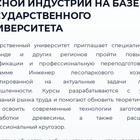
СНОЙ ИНДУСТРИИ НА БАЗЕ
СУДАРСТВЕННОГО
ИВЕРСИТЕТА
арственный университет приглашает специали
ганде и других регионов пройти повы
фикации и профессиональную переподгото
рамме Инженер лесопаркового хозяй
нтированной на актуальные задачи л
ышленности. Курсы разрабатываются с у
ваний рынка труда и помогают обновить теорети
 освоить современные технологии загот
работки древесины, а также расш
ссиональный кругозор.