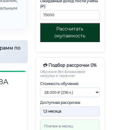
авания,
Ожидаемый доход после учебы
(₽):
альным
Рассчитать
окупаемость
грамм по
💳 Подбор рассрочки 0%
Обучение без финансовой
нагрузки и переплат
ВА
Стоимость обучения:
Доступная рассрочка:
Платеж в месяц: