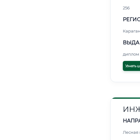
256
РЕГИО
Карага
ВЫДА
диплом 
Узнать ц
ИНЖ
НАПР
Лесная