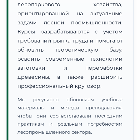
лесопаркового хозяйства,
ориентированной на актуальные
задачи лесной промышленности.
Курсы разрабатываются с учётом
требований рынка труда и помогают
обновить теоретическую базу,
🚚
Расчет логистики оригиналов:
• Маршрут транзита:
~2 705 км
• Экспресс-доставка СДЭК / Почтой:
4–6 рабочих дней
освоить современные технологии
заготовки и переработки
📜 Документы и аккредитация
ФИС ФРДО
древесины, а также расширить
профессиональный кругозор.
Мы регулярно обновляем учебные
🔍
Нажмите на документ для увеличения и просмотра
материалы и методы преподавания,
чтобы они соответствовали последним
практикам и реальным потребностям
лесопромышленного сектора.