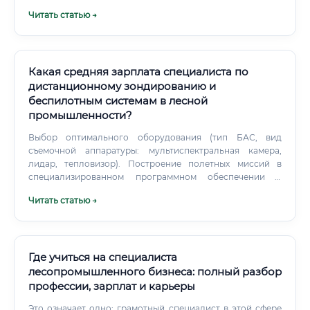
общается с заказчиками и производством, несет полную
Читать статью →
ответственность за свою документацию. На этом этапе
происходит накопление опыта решения нестандартных
задач.
Какая средняя зарплата специалиста по
дистанционному зондированию и
беспилотным системам в лесной
промышленности?
Выбор оптимального оборудования (тип БАС, вид
съемочной аппаратуры: мультиспектральная камера,
лидар, тепловизор). Построение полетных миссий в
специализированном программном обеспечении с
учетом рельефа, требуемого разрешения и зон
Читать статью →
ограничений полетов.
Где учиться на специалиста
лесопромышленного бизнеса: полный разбор
профессии, зарплат и карьеры
Это означает одно: грамотный специалист в этой сфере