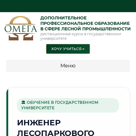
ДОПОЛНИТЕЛЬНОЕ
ПРОФЕССИОНАЛЬНОЕ ОБРАЗОВАНИЕ
В СФЕРЕ ЛЕСНОЙ ПРОМЫШЛЕННОСТИ
дистанционные курсы в государственном
университете
ХОЧУ УЧИТЬСЯ
➜
Меню
💰 ПРОГРАММЫ И СТОИМОСТЬ
Стоимость по программам обучения "Лесная
промышленность"
🏛 ОБУЧЕНИЕ В ГОСУДАРСТВЕННОМ
УНИВЕРСИТЕТЕ
ИНЖЕНЕР
🏭
ЛЕСОПАРКОВОГО
Г. ЧЕРЕПОВЕЦ