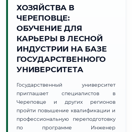
ХОЗЯЙСТВА В
Точное местное время:
10:15:06
ЧЕРЕПОВЦЕ:
ОБУЧЕНИЕ ДЛЯ
Суббота, 8 Августа
2026 г.
КАРЬЕРЫ В ЛЕСНОЙ
+17°C
Погода в г. Череповец:
⛅
,
Переменная облачность
ИНДУСТРИИ НА БАЗЕ
🌅 Восход:
04:31
🌇 Закат:
20:37
ГОСУДАРСТВЕННОГО
Световой день:
16 ч. 6 мин.
УНИВЕРСИТЕТА
📍 Региональная справка
г. Череповец
Государственный университет
Субъект:
Вологодская область
приглашает специалистов в
Тел. код:
+7 (8202)
Почтовые индексы:
162600–162699
Череповце и других регионов
Часовой пояс:
МСК (UTC+3)
пройти повышение квалификации и
Формат учебы:
Дистанционно
профессиональную переподготовку
по программе Инженер
🗺️ Зона обслуживания: г. Череповец