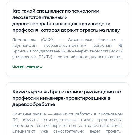
инженерные знания, понимание свойств материалов и
организаторские способности.
Кто такой специалист по технологии
лесозаготовительных и
деревоперерабатывающих производств:
профессия, которая держит отрасль на плаву
Ломоносова (САФУ) — Архангельск, близость к
крупнейшим лесозаготовительным регионам 🟢
Брянский государственный инженерно-технологический
университет (БГИТУ) — хороший выбор для центральной
России Во многих из этих вузов есть целевое обучение от
Читать статью →
крупных лесопромышленных компаний. Это значит, что
предприятие платит за учёбу, студент проходит практику
на реальном производстве, а после выпуска приходит на
работу с уже готовым рабочим местом. Схема рабочая и
всё более популярная — компании испытывают дефицит
Какие курсы выбрать: полное руководство по
квалифицированных технологов и готовы вкладываться в
профессии инженера-проектировщика в
подготовку кадров заранее.
деревообработке
Основная задача — научиться работать в профильном
ПО, изучить производственные циклы предприятия,
выполнять простые чертежи под контролем наставника.
Специалист уже самостоятельно ведет проекты,