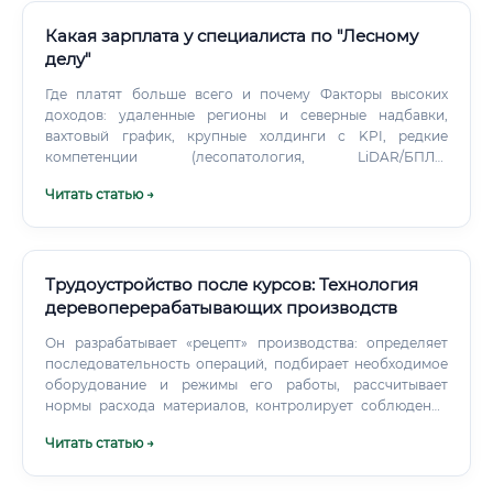
Какая зарплата у специалиста по "Лесному
делу"
Где платят больше всего и почему Факторы высоких
доходов: удаленные регионы и северные надбавки,
вахтовый график, крупные холдинги с KPI, редкие
компетенции (лесопатология, LiDAR/БПЛА,
сертификация), руководящие роли. Топ-сегменты по
Читать статью →
оплате Как начать карьеру: пошаговая навигация
Определите траекторию: полевая (мастер/техник),
инженерная (лесоустройство), технологичная (ГИС/ДЗЗ),
управленческая (лесничий). Получите профильную базу:
СПО или бакалавриат «Лесное дело/Лесное хозяйство»,
Трудоустройство после курсов: Технология
либо интенсивные курсы с практикой.
деревоперерабатывающих производств
Он разрабатывает «рецепт» производства: определяет
последовательность операций, подбирает необходимое
оборудование и режимы его работы, рассчитывает
нормы расхода материалов, контролирует соблюдение
стандартов качества на каждом этапе. По сути, это мозг
Читать статью →
производственного цеха, который обеспечивает
слаженную и экономически выгодную работу всего
механизма. Профессия сочетает в себе глубокие