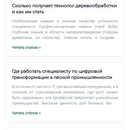
Сколько получает технолог деревообработки
и как им стать
Необходимые навыки и личные качества успешного
специалиста Профессиональные навыки (Hard Skills):
Глубокие знания в области материаловедения (породы
древесины, их свойства). Умение читать и создавать
техническую документацию, чертежи.
Читать статью →
Где работать специалисту по цифровой
трансформации в лесной промышленности
В отличие от чистого IT, где высочайшая конкуренция, и в
отличие от классической инженерии, где рост может
быть медленным, эта профессия предлагает уникальные
преимущества: Высокая ценность для бизнеса: Вы не
просто обслуживаете инфраструктуру, вы напрямую
Читать статью →
влияете на прибыль компании. Результаты вашей работы
измеримы и видны руководству, что открывает путь к
быстрому карьерному и финансовому росту. Низкая