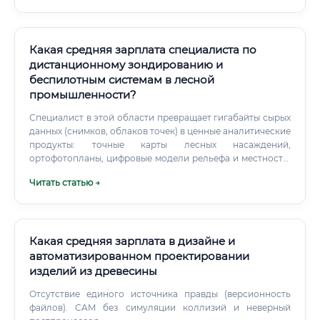
Какая средняя зарплата специалиста по
дистанционному зондированию и
беспилотным системам в лесной
промышленности?
Специалист в этой области превращает гигабайты сырых
данных (снимков, облаков точек) в ценные аналитические
продукты: точные карты лесных насаждений,
ортофотопланы, цифровые модели рельефа и местности,
отчеты об объемах древесины, оценку состояния лесов,
Читать статью →
выявление незаконных рубок, очагов болезней или
последствий пожаров. Эта профессия является ключевым
элементом цифровой трансформации лесной
промышленности, позволяя перейти от приблизительных
оценок к точному, объективному и оперативному
Какая средняя зарплата в дизайне и
управлению лесными ресурсами. Круг должностных
автоматизированном проектировании
обязанностей специалиста Круг обязанностей такого
изделий из древесины
специалиста весьма широк и требует комплексного
подхода, сочетающего полевую и камеральную
Отсутствие единого источника правды (версионность
(офисную) работу.
файлов). CAM без симуляции коллизий и неверный