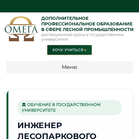
ДОПОЛНИТЕЛЬНОЕ
ПРОФЕССИОНАЛЬНОЕ ОБРАЗОВАНИЕ
В СФЕРЕ ЛЕСНОЙ ПРОМЫШЛЕННОСТИ
дистанционные курсы в государственном
университете
ХОЧУ УЧИТЬСЯ
➜
Меню
💰 ПРОГРАММЫ И СТОИМОСТЬ
Стоимость по программам обучения "Лесная
промышленность"
🏛 ОБУЧЕНИЕ В ГОСУДАРСТВЕННОМ
УНИВЕРСИТЕТЕ
ИНЖЕНЕР
🌊
ЛЕСОПАРКОВОГО
Г. БАТУМИ