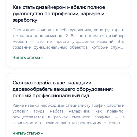
конкуренция за экспертов: На рынке много хороших IT-
специалистов и много опытных технологов.
Как стать дизайнером мебели: полное
руководство по профессии, карьере и
заработку
Специалист сочетает в себе художника, конструктора и
технолога одновременно. 💡 Важно понимать: дизайнер
мебели — это не просто украшение изделий. Это
создание функциональных объектов, которые служат
людям годами.
Читать статью →
Сколько зарабатывает наладчик
деревообрабатывающего оборудования:
полный профессиональный гид
Какие навыки необходимы специалисту График работы и
условия труда Работа наладчика, как правило,
осуществляется в рамках сменного графика — в
зависимости от режима работы предприятия. ⚠️ Условия
труда требуют соблюдения строгих правил охраны труда.
Читать статью →