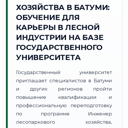
ХОЗЯЙСТВА В БАТУМИ:
Точное местное время:
01:44:00
ОБУЧЕНИЕ ДЛЯ
КАРЬЕРЫ В ЛЕСНОЙ
Пятница, 7 Августа
2026 г.
ИНДУСТРИИ НА БАЗЕ
+24°C
Погода в г. Батуми:
☁️
,
Пасмурно
ГОСУДАРСТВЕННОГО
🌅 Восход:
06:13
🌇 Закат:
20:24
УНИВЕРСИТЕТА
Световой день:
14 ч. 11 мин.
Государственный университет
📍 Региональная справка
г. Батуми
приглашает специалистов в Батуми
Субъект:
Грузия
и других регионов пройти
Тел. код:
+995 (422)
повышение квалификации и
Почтовые индексы:
6000–6010
профессиональную переподготовку
Часовой пояс:
UTC+4
Формат учебы:
Дистанционно
по программе Инженер
лесопаркового хозяйства,
🗺️ Зона обслуживания: г. Батуми