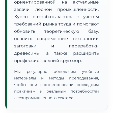
ориентированной на актуальные
задачи лесной промышленности.
Курсы разрабатываются с учётом
требований рынка труда и помогают
обновить теоретическую базу,
освоить современные технологии
🚚
Расчет логистики оригиналов:
• Маршрут транзита:
~3 333 км
заготовки и переработки
• Экспресс-доставка СДЭК / Почтой:
5–7 рабочих дней
древесины, а также расширить
📜 Документы и аккредитация
ФИС ФРДО
профессиональный кругозор.
Мы регулярно обновляем учебные
материалы и методы преподавания,
🔍
Нажмите на документ для увеличения и просмотра
чтобы они соответствовали последним
практикам и реальным потребностям
лесопромышленного сектора.