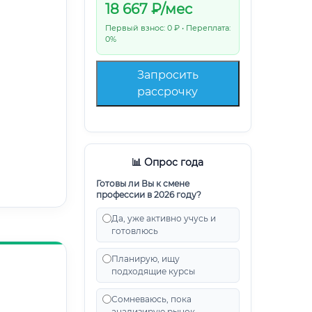
18 667
₽/мес
Первый взнос: 0 ₽ • Переплата:
0%
Запросить
рассрочку
📊 Опрос года
Готовы ли Вы к смене
профессии в 2026 году?
Да, уже активно учусь и
готовлюсь
Планирую, ищу
подходящие курсы
Сомневаюсь, пока
анализирую рынок