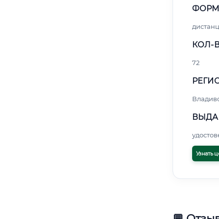
ФОРМ
дистан
КОЛ-В
72
РЕГИО
Владив
ВЫДА
удосто
Узнать ц
💬 Отзы