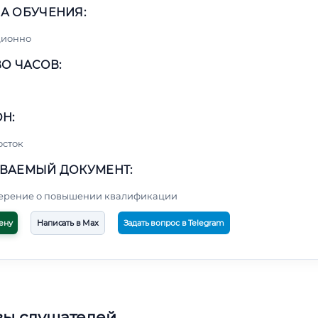
А ОБУЧЕНИЯ:
ционно
О ЧАСОВ:
Н:
осток
ВАЕМЫЙ ДОКУМЕНТ:
верение о повышении квалификации
ену
Написать в Max
Задать вопрос в Telegram
вы слушателей