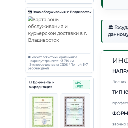
🗺️ Зона обслуживания: г. Владивосток
🏛 Госу
данному
🚚
Расчет логистики оригиналов:
ИНФ
• Маршрут транзита:
~3 714 км
• Экспресс-доставка СДЭК / Почтой:
5–7
рабочих дней
НАПР
Лесная
📜 Документы и
ФИС
аккредитация
ФРДО
ТИП К
профес
ФОРМ
заочно 