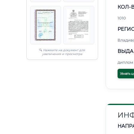
КОЛ-В
1010
РЕГИО
Владив
🔍
Нажмите на документ для
ВЫДА
увеличения и просмотра
диплом 
Узнать ц
ИНФ
НАПР