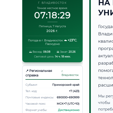
НА
Г. ВЛАДИВОСТОК
Точное местное время:
УН
07:18:29
Госуд
Пятница, 7 Августа
2026 г.
Влад
+23°C
Погода в г. Владивосток:
☁️
,
квали
Пасмурно
прогр
🌅 Восход:
06:08
🌇 Закат:
20:26
акту
Световой день:
14 ч. 18 мин.
разра
помог
📍 Региональная
г.
справка
Владивосток
техно
расши
Субъект:
Приморский край
Тел. код:
+7 (423)
Мы рег
Почтовые индексы:
690000–690999
чтобы
Часовой пояс:
МСК+7 (UTC+10)
потреб
Формат учебы:
Дистанционно