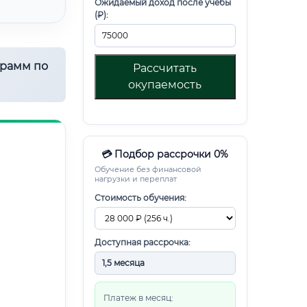
Ожидаемый доход после учебы
(₽):
грамм по
Рассчитать
окупаемость
💳 Подбор рассрочки 0%
Обучение без финансовой
нагрузки и переплат
Стоимость обучения:
Доступная рассрочка:
Платеж в месяц: