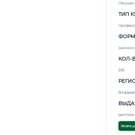
Лесная
ТИП К
профес
ФОРМ
заочно
КОЛ-В
516
РЕГИО
Владив
ВЫДА
диплом 
Узнать ц