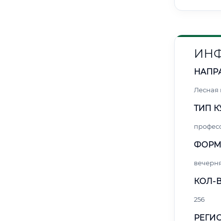
ИНФ
НАПР
Лесная
ТИП К
профес
ФОРМ
вечерн
КОЛ-В
256
РЕГИО