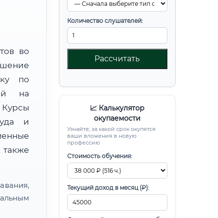
Количество слушателей:
тов во
Рассчитать
шение
вку по
ной на
Курсы
📈 Калькулятор
окупаемости
руда и
Узнайте, за какой срок окупятся
менные
ваши вложения в новую
профессию
 также
Стоимость обучения:
авания,
Текущий доход в месяц (₽):
альным