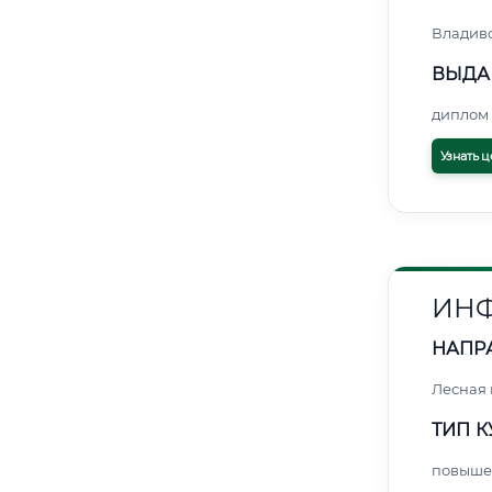
Владив
ВЫДА
диплом 
Узнать ц
ИНФ
НАПР
Лесная
ТИП К
повыше