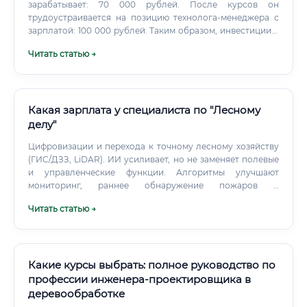
зарабатывает: 70 000 рублей. После курсов он
трудоустраивается на позицию технолога-менеджера с
зарплатой: 100 000 рублей. Таким образом, инвестиции в
качественное образование окупаются менее чем за
Читать статью →
полгода, что делает обучение экономически
целесообразным.
Какая зарплата у специалиста по "Лесному
делу"
Цифровизации и перехода к точному лесному хозяйству
(ГИС/ДЗЗ, LiDAR). ИИ усиливает, но не заменяет полевые
и управленческие функции. Алгоритмы улучшают
мониторинг, раннее обнаружение пожаров и
автоматизацию картирования, однако решения в поле,
Читать статью →
юридическую ответственность и организацию работ
несут люди.
Какие курсы выбрать: полное руководство по
профессии инженера-проектировщика в
деревообработке