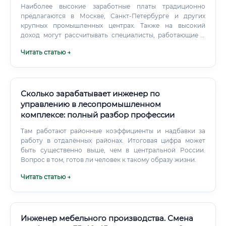
Наиболее высокие заработные платы традиционно
предлагаются в Москве, Санкт-Петербурге и других
крупных промышленных центрах. Также на высокий
доход могут рассчитывать специалисты, работающие в
компаниях, ориентированных на экспорт или
Читать статью →
производящих продукцию премиум-сегмента. Владение
современным европейским оборудованием и знание
соответствующего ПО также значительно повышает
стоимость специалиста на рынке труда.
Сколько зарабатывает инженер по
управлению в лесопромышленном
комплексе: полный разбор профессии
Там работают районные коэффициенты и надбавки за
работу в отдалённых районах. Итоговая цифра может
быть существенно выше, чем в центральной России.
Вопрос в том, готов ли человек к такому образу жизни.
Читать статью →
Инженер мебельного производства. Смена