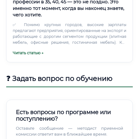
профессии в 35, 40, 45 — это не поздно. Это
именно тот момент, когда вы наконец знаете,
чего хотите.
✅ Помимо крупных городов, высокие зарплаты
предлагают предприятия, ориентированные на экспорт и
работающие с дорогим сегментом продукции (элитная
мебель, офисные решения, гостиничная мебель). Как
начать карьеру с нуля и без опыта ❓ Один из самых частых
Читать статью →
вопросов: можно ли войти в профессию без опыта?
❓ Задать вопрос по обучению
Есть вопросы по программе или
поступлению?
Оставьте сообщение — методист приемной
комиссии ответит вам в ближайшее время.