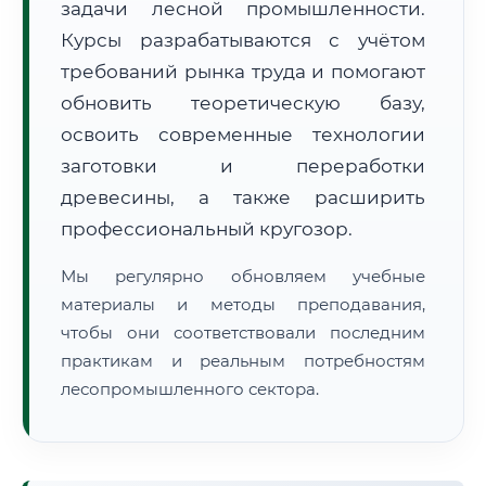
задачи лесной промышленности.
Курсы разрабатываются с учётом
требований рынка труда и помогают
обновить теоретическую базу,
освоить современные технологии
заготовки и переработки
🚚
Расчет логистики оригиналов:
• Маршрут транзита:
~2 879 км
древесины, а также расширить
• Экспресс-доставка СДЭК / Почтой:
4–6 рабочих дней
профессиональный кругозор.
📜 Документы и аккредитация
ФИС ФРДО
Мы регулярно обновляем учебные
материалы и методы преподавания,
чтобы они соответствовали последним
🔍
Нажмите на документ для увеличения и просмотра
практикам и реальным потребностям
лесопромышленного сектора.