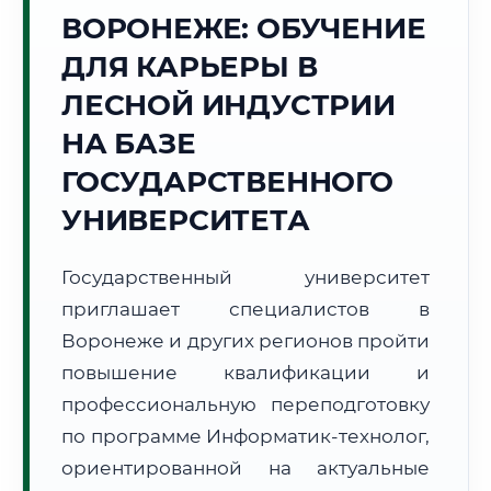
ВОРОНЕЖЕ: ОБУЧЕНИЕ
Точное местное время:
00:25:30
ДЛЯ КАРЬЕРЫ В
ЛЕСНОЙ ИНДУСТРИИ
Пятница, 7 Августа
2026 г.
НА БАЗЕ
+25°C
Погода в г. Воронеж:
⛅
,
Переменная облачность
ГОСУДАРСТВЕННОГО
🌅 Восход:
04:55
🌇 Закат:
20:02
УНИВЕРСИТЕТА
Световой день:
15 ч. 7 мин.
Государственный университет
📍 Региональная справка
г. Воронеж
приглашает специалистов в
Субъект:
Воронежская область
Воронеже и других регионов пройти
Тел. код:
+7 (473)
повышение квалификации и
Почтовые индексы:
394000–394999
профессиональную переподготовку
Часовой пояс:
МСК (UTC+3)
Формат учебы:
Дистанционно
по программе Информатик-технолог,
ориентированной на актуальные
🗺️ Зона обслуживания: г. Воронеж