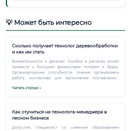
💡 Может быть интересно
Сколько получает технолог деревообработки
и как им стать
Внимательность к деталям: Ошибка в расчетах может
привести к большим финансовым потерям и браку.
Организаторские способности: Умение организовать
работу коллектива для выполнения поставленной
задачи. Стрессоустойчивость: Производство — это среда,
Читать статью →
где часто возникают нештатные ситуации.
Как отучиться на технолога-менеджера в
лесном бизнесе
Допустим, специалист со смежным образованием