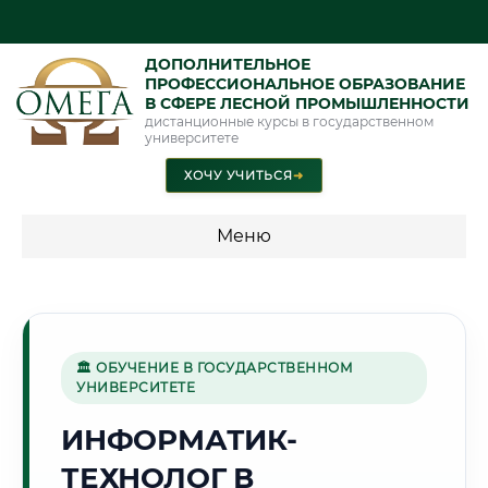
ДОПОЛНИТЕЛЬНОЕ
ПРОФЕССИОНАЛЬНОЕ ОБРАЗОВАНИЕ
В СФЕРЕ ЛЕСНОЙ ПРОМЫШЛЕННОСТИ
дистанционные курсы в государственном
университете
ХОЧУ УЧИТЬСЯ
➜
Меню
💰 ПРОГРАММЫ И СТОИМОСТЬ
Стоимость по программам обучения "Лесная
промышленность"
🏛 ОБУЧЕНИЕ В ГОСУДАРСТВЕННОМ
УНИВЕРСИТЕТЕ
ИНФОРМАТИК-
🏘️
ТЕХНОЛОГ В
Г. ВОРОНЕЖ