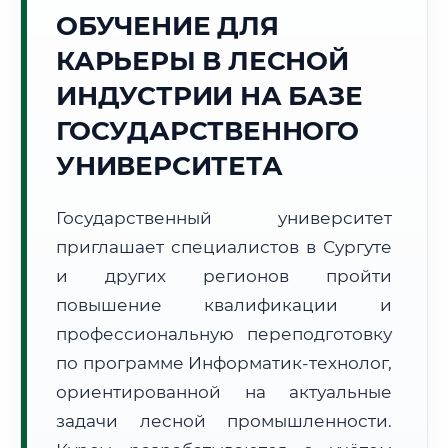
ОБУЧЕНИЕ ДЛЯ
Точное местное время:
21:03:44
КАРЬЕРЫ В ЛЕСНОЙ
ИНДУСТРИИ НА БАЗЕ
Суббота, 8 Августа
2026 г.
ГОСУДАРСТВЕННОГО
+16°C
Погода в г. Сургут:
🌡️
,
Погода
УНИВЕРСИТЕТА
🌅 Восход:
03:56
🌇 Закат:
20:27
Световой день:
16 ч. 31 мин.
Государственный университет
приглашает специалистов в Сургуте
📍 Региональная справка
г. Сургут
и других регионов пройти
Субъект:
ХМАО - Югра
повышение квалификации и
Тел. код:
+7 (3462)
профессиональную переподготовку
Почтовые индексы:
628400–628499
по программе Информатик-технолог,
Часовой пояс:
МСК+2 (UTC+5)
ориентированной на актуальные
Формат учебы:
Дистанционно
задачи лесной промышленности.
🗺️ Зона обслуживания: г. Сургут