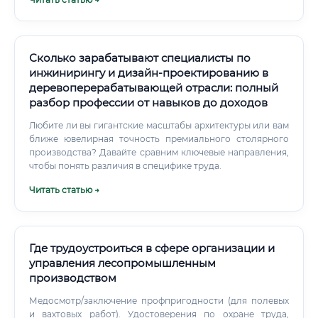
техники и оборудования, внедряет цифровые системы
управления, анализирует эффективность всей
логистической цепочки от делянки до конечного
потребителя. Профессия сочетает в себе
интеллектуальную работу за компьютером и
Сколько зарабатывают специалисты по
практическую деятельность непосредственно на
инжинирингу и дизайн-проектированию в
производственных объектах.
деревоперерабатывающей отрасли: полный
разбор профессии от навыков до доходов
Любите ли вы гигантские масштабы архитектуры или вам
ближе ювелирная точность премиального столярного
производства? Давайте сравним ключевые направления,
чтобы понять различия в специфике труда.
Читать статью →
Где трудоустроиться в сфере организации и
управления лесопромышленным
производством
Медосмотр/заключение профпригодности (для полевых
и вахтовых работ). Удостоверения по охране труда,