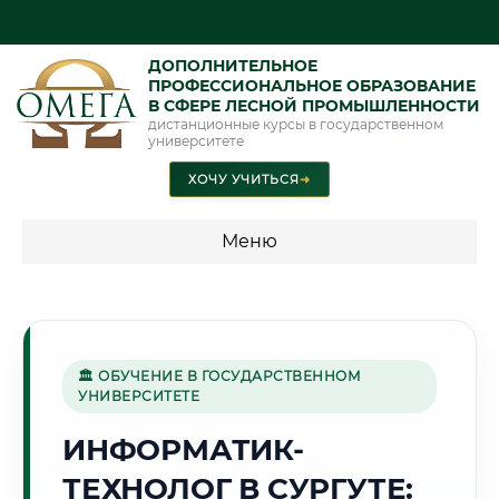
ДОПОЛНИТЕЛЬНОЕ
ПРОФЕССИОНАЛЬНОЕ ОБРАЗОВАНИЕ
В СФЕРЕ ЛЕСНОЙ ПРОМЫШЛЕННОСТИ
дистанционные курсы в государственном
университете
ХОЧУ УЧИТЬСЯ
➜
Меню
💰 ПРОГРАММЫ И СТОИМОСТЬ
Стоимость по программам обучения "Лесная
промышленность"
🏛 ОБУЧЕНИЕ В ГОСУДАРСТВЕННОМ
УНИВЕРСИТЕТЕ
ИНФОРМАТИК-
🛢️
ТЕХНОЛОГ В СУРГУТЕ:
Г. СУРГУТ