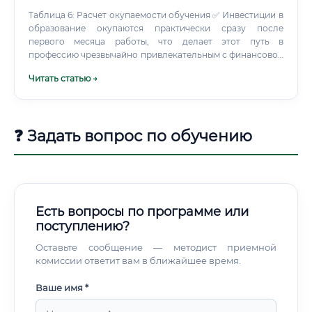
Таблица 6: Расчет окупаемости обучения ✅ Инвестиции в
образование окупаются практически сразу после
первого месяца работы, что делает этот путь в
профессию чрезвычайно привлекательным с финансовой
точки зрения. Навыки успешного зоотехника: Hard & Soft
Читать статью →
Skills Успех в этой профессии строится на сочетании
глубоких профессиональных знаний и развитых
личностных качеств.
❓ Задать вопрос по обучению
Есть вопросы по программе или
поступлению?
Оставьте сообщение — методист приемной
комиссии ответит вам в ближайшее время.
Ваше имя *