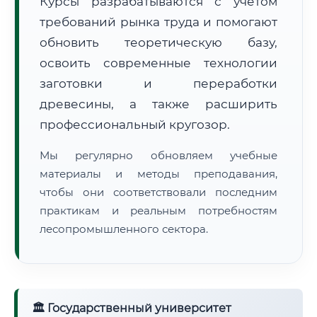
Курсы разрабатываются с учётом
требований рынка труда и помогают
обновить теоретическую базу,
освоить современные технологии
заготовки и переработки
древесины, а также расширить
🚚
Расчет логистики оригиналов:
• Маршрут транзита:
~887 км
профессиональный кругозор.
• Экспресс-доставка СДЭК / Почтой:
1–2 рабочих дня
Мы регулярно обновляем учебные
📜 Документы и аккредитация
ФИС ФРДО
материалы и методы преподавания,
чтобы они соответствовали последним
практикам и реальным потребностям
лесопромышленного сектора.
🔍
Нажмите на документ для увеличения и просмотра
🏛 Государственный университет